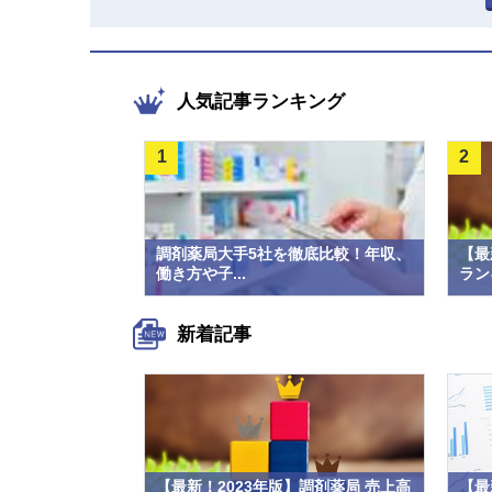
人気記事ランキング
1
2
調剤薬局大手5社を徹底比較！年収、
【最
働き方や子...
ラン
新着記事
【最新！2023年版】調剤薬局 売上高
【最