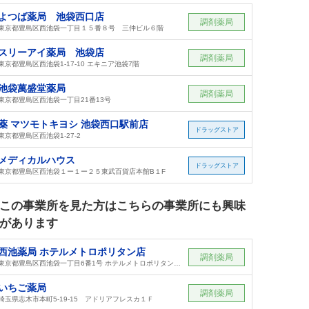
よつば薬局 池袋西口店
調剤薬局
東京都豊島区西池袋一丁目１５番８号 三仲ビル６階
スリーアイ薬局 池袋店
調剤薬局
東京都豊島区西池袋1-17-10 エキニア池袋7階
池袋萬盛堂薬局
調剤薬局
東京都豊島区西池袋一丁目21番13号
薬 マツモトキヨシ 池袋西口駅前店
ドラッグストア
東京都豊島区西池袋1-27-2
メディカルハウス
ドラッグストア
東京都豊島区西池袋１ー１ー２５東武百貨店本館B１F
この事業所を見た方はこちらの事業所にも興味
があります
西池薬局 ホテルメトロポリタン店
調剤薬局
東京都豊島区西池袋一丁目6番1号 ホテルメトロポリタン地下1階
いちご薬局
調剤薬局
埼玉県志木市本町5-19-15 アドリアフレスカ１Ｆ