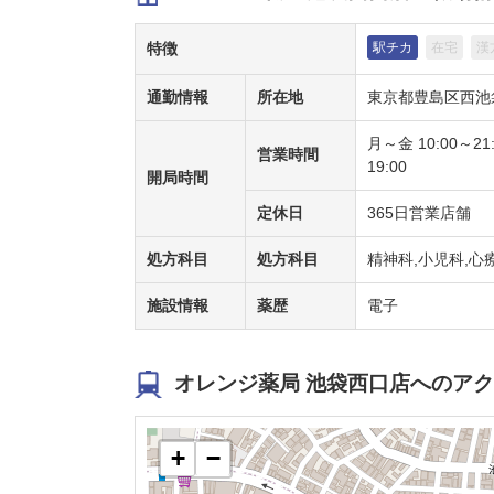
特徴
駅チカ
在宅
漢
通勤情報
所在地
東京都豊島区西池袋
月～金 10:00～21
営業時間
19:00
開局時間
定休日
365日営業店舗
処方科目
処方科目
精神科,小児科,心
施設情報
薬歴
電子
オレンジ薬局 池袋西口店へのア
+
−