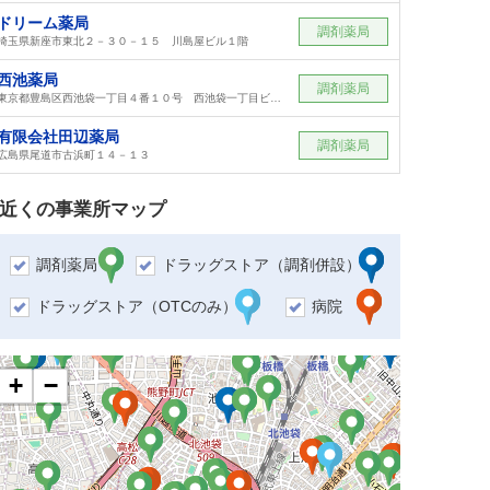
ドリーム薬局
調剤薬局
埼玉県新座市東北２－３０－１５ 川島屋ビル１階
西池薬局
調剤薬局
東京都豊島区西池袋一丁目４番１０号 西池袋一丁目ビル新館１階
有限会社田辺薬局
調剤薬局
広島県尾道市古浜町１４－１３
近くの事業所マップ
調剤薬局
ドラッグストア（調剤併設）
ドラッグストア（OTCのみ）
病院
+
−