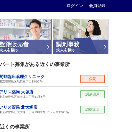
ログイン
会員登録
パート募集がある近くの事業所
関野臨床薬理クリニック
病院
東京都豊島区池袋三丁目28番3号
アリス薬局 大塚店
調剤薬局
東京都豊島区南大塚二丁目41番5号
アリス薬局 北大塚店
調剤薬局
東京都豊島区北大塚一丁目19番2号 バッカス大塚1階
近くの事業所