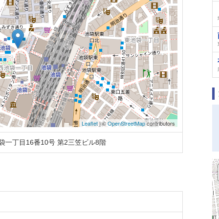
Leaflet
| ©
OpenStreetMap
contributors
一丁目16番10号 第2三笠ビル8階