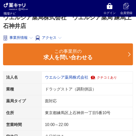
薬キャリ 職場ナビ
東京都
練馬区
ドラッグストア（調剤併設）
ウエルシア薬局株式会社
ウエルシア薬局 練馬上石神井店
ログイン
会員登録
職場ナビ
ウエルシア薬局株式会社 ウエルシア薬局 練馬上
石神井店
事業所情報
アクセス
この事業所の
求人を問い合わせる
法人名
ウエルシア薬局株式会社
クチコミあり
業種
ドラッグストア（調剤併設）
薬局タイプ
面対応
住所
東京都練馬区上石神井一丁目5番10号
営業時間
10:00～22:00