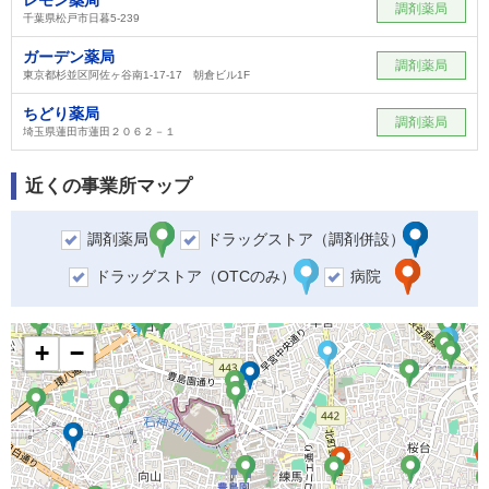
調剤薬局
千葉県松戸市日暮5-239
ガーデン薬局
調剤薬局
東京都杉並区阿佐ヶ谷南1-17-17 朝倉ビル1F
ちどり薬局
調剤薬局
埼玉県蓮田市蓮田２０６２－１
近くの事業所マップ
調剤薬局
ドラッグストア（調剤併設）
ドラッグストア（OTCのみ）
病院
+
−