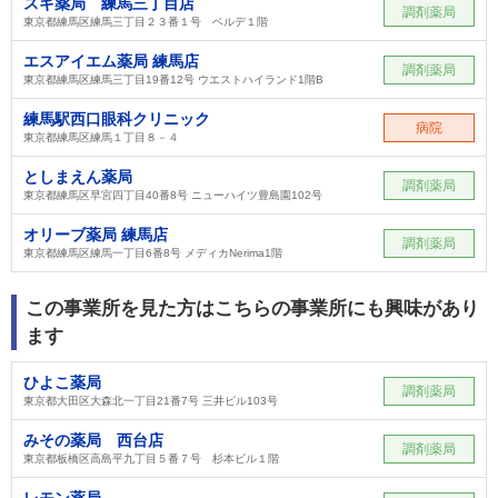
スギ薬局 練馬三丁目店
調剤薬局
東京都練馬区練馬三丁目２３番１号 ベルデ１階
エスアイエム薬局 練馬店
調剤薬局
東京都練馬区練馬三丁目19番12号 ウエストハイランド1階B
練馬駅西口眼科クリニック
病院
東京都練馬区練馬１丁目８－４
としまえん薬局
調剤薬局
東京都練馬区早宮四丁目40番8号 ニューハイツ豊島園102号
オリーブ薬局 練馬店
調剤薬局
東京都練馬区練馬一丁目6番8号 メディカNerima1階
この事業所を見た方はこちらの事業所にも興味があり
ます
ひよこ薬局
調剤薬局
東京都大田区大森北一丁目21番7号 三井ビル103号
みその薬局 西台店
調剤薬局
東京都板橋区高島平九丁目５番７号 杉本ビル１階
レモン薬局