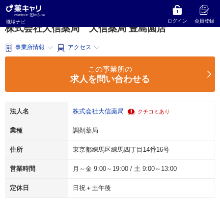
薬キャリ 職場ナビ
東京都
練馬区
調剤薬局
株式会社大信薬局
大信薬局 豊島園店
ログイン
会員登録
職場ナビ
株式会社大信薬局 大信薬局 豊島園店
事業所情報
アクセス
この事業所の
求人を問い合わせる
法人名
株式会社大信薬局
クチコミあり
業種
調剤薬局
住所
東京都練馬区練馬四丁目14番16号
営業時間
月～金 9:00～19:00 / 土 9:00～13:00
定休日
日祝＋土午後