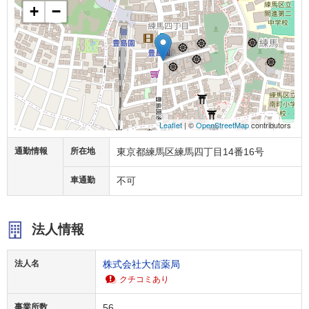
+
−
Leaflet
| ©
OpenStreetMap
contributors
通勤情報
所在地
東京都練馬区練馬四丁目14番16号
車通勤
不可
法人情報
法人名
株式会社大信薬局
クチコミあり
事業所数
56