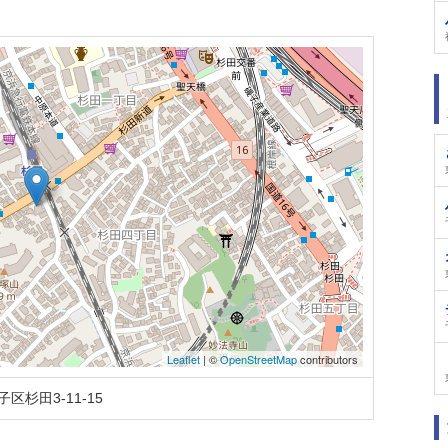
Leaflet
| ©
OpenStreetMap
contributors
杉田3-11-15