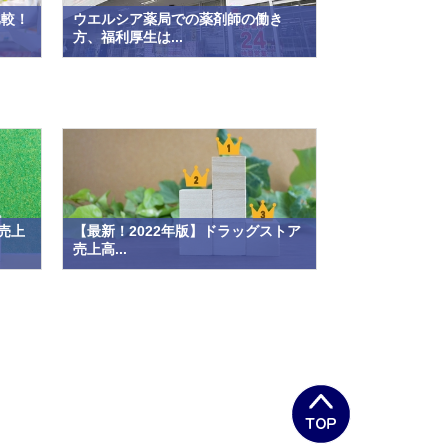
比較！
ウエルシア薬局での薬剤師の働き
方、福利厚生は...
売上
【最新！2022年版】ドラッグストア
売上高...