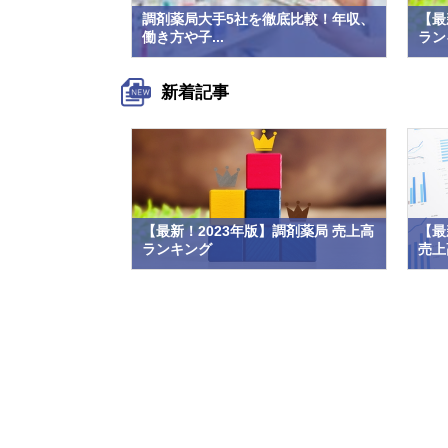
調剤薬局大手5社を徹底比較！年収、
【最
働き方や子...
ラン
新着記事
【最新！2023年版】調剤薬局 売上高
【最
ランキング
売上高