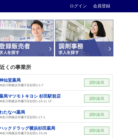
ログイン
会員登録
近くの事業所
神仙堂薬局
調剤薬局
神奈川県横浜市磯子区杉田2-1-7
薬局マツモトキヨシ 杉田駅前店
調剤薬局
神奈川県横浜市磯子区杉田1-16-11 1F
わたなべ薬局
調剤薬局
神奈川県横浜市磯子区杉田1-17-1
ハックドラッグ横浜杉田薬局
調剤薬局
神奈川県横浜市磯子区杉田1-15-26