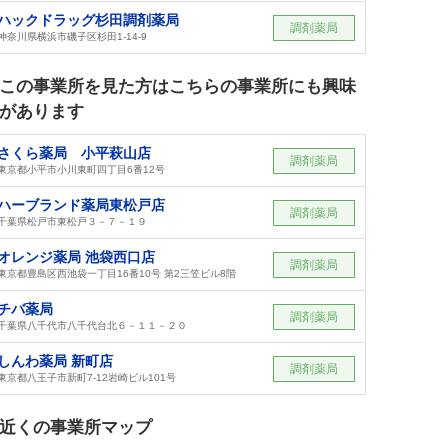
ハックドラッグ杉田調剤薬局
調剤薬局
神奈川県横浜市磯子区杉田1-14-9
この事業所を見た方はこちらの事業所にも興味
があります
さくら薬局 小平萩山店
調剤薬局
東京都小平市小川東町四丁目6番12号
ハーブランド薬局東松戸店
調剤薬局
千葉県松戸市東松戸３－７－１９
オレンジ薬局 池袋西口店
調剤薬局
東京都豊島区西池袋一丁目16番10号 第2三笠ビル8階
チバ薬局
調剤薬局
千葉県八千代市八千代台北６－１１－２０
しんわ薬局 新町店
調剤薬局
東京都八王子市新町7-12岩崎ビル101号
近くの事業所マップ