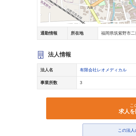
通勤情報
所在地
福岡県筑紫野市二日
法人情報
法人名
有限会社レオメディカル
事業所数
3
こ
求人を
この法人