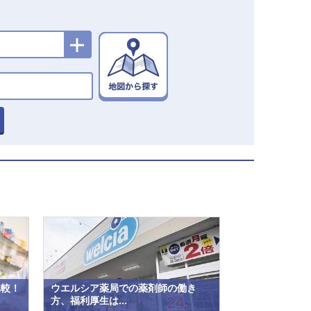
比較！
ウエルシア薬局での薬剤師の働き
方、福利厚生は...