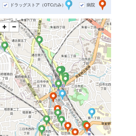
ドラッグストア（OTCのみ）
病院
+
−