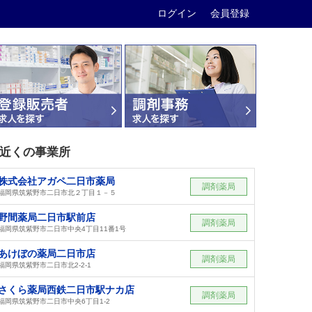
ログイン
会員登録
近くの事業所
株式会社アガペ二日市薬局
調剤薬局
福岡県筑紫野市二日市北２丁目１－５
野間薬局二日市駅前店
調剤薬局
福岡県筑紫野市二日市中央4丁目11番1号
あけぼの薬局二日市店
調剤薬局
福岡県筑紫野市二日市北2-2-1
さくら薬局西鉄二日市駅ナカ店
調剤薬局
福岡県筑紫野市二日市中央6丁目1-2