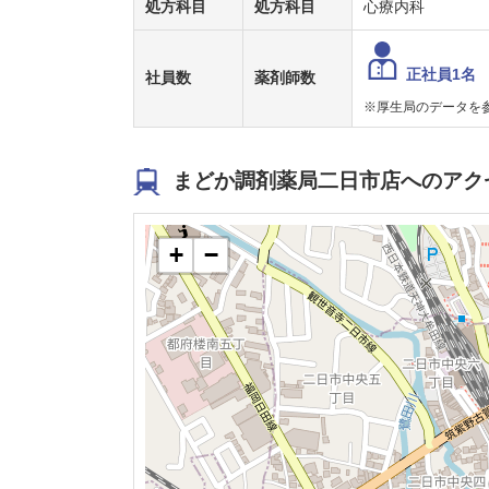
処方科目
処方科目
心療内科
正社員1名
社員数
薬剤師数
※厚生局のデータを
まどか調剤薬局二日市店へのアク
+
−