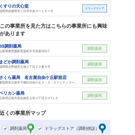
くすりの天心堂
ドラッグストア
福岡県筑紫野市二日市中央４ー１５ー８
この事業所を見た方はこちらの事業所にも興味
があります
SS調剤薬局
調剤薬局
山形県東置賜郡高畠町大字高畠393-7
まどか調剤薬局
調剤薬局
福岡県大野城市大池２丁目２２番５号
さくら薬局 名古屋自由ケ丘駅前店
調剤薬局
愛知県名古屋市千種区自由ケ丘３－２－２７シティコーポ自由ケ丘１階
ペリカン薬局
調剤薬局
広島県広島市安佐南区上安２丁目３０?１５
近くの事業所マップ
調剤薬局
ドラッグストア（調剤併設）