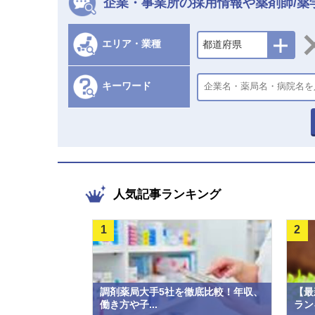
企業・事業所の採用情報や薬剤師/薬
エリア・業種
都道府県
キーワード
人気記事ランキング
1
2
調剤薬局大手5社を徹底比較！年収、
【最
働き方や子...
ラン