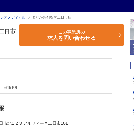
社レオメディカル
まどか調剤薬局二日市店
二日市
この事業所の
求人を問い合わせる
二日市101
報
市北1-2-3 アルフィーネ二日市101