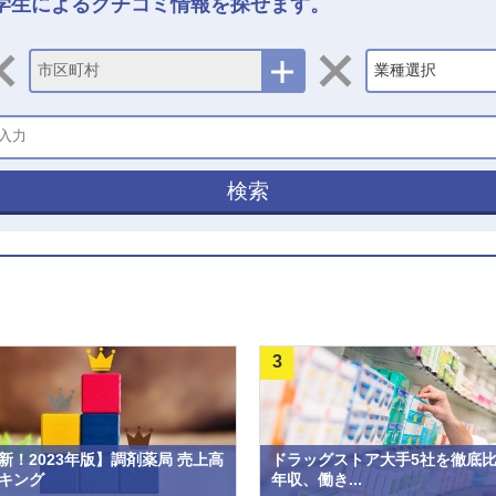
学生によるクチコミ情報を探せます。
市区町村
業種選択
検索
3
新！2023年版】調剤薬局 売上高
ドラッグストア大手5社を徹底
キング
年収、働き...