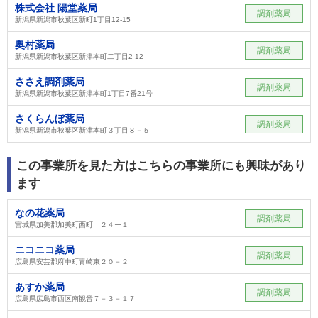
株式会社 陽堂薬局
調剤薬局
新潟県新潟市秋葉区新町1丁目12-15
奥村薬局
調剤薬局
新潟県新潟市秋葉区新津本町二丁目2-12
ささえ調剤薬局
調剤薬局
新潟県新潟市秋葉区新津本町1丁目7番21号
さくらんぼ薬局
調剤薬局
新潟県新潟市秋葉区新津本町３丁目８－５
この事業所を見た方はこちらの事業所にも興味があり
ます
なの花薬局
調剤薬局
宮城県加美郡加美町西町 ２４ー１
ニコニコ薬局
調剤薬局
広島県安芸郡府中町青崎東２０－２
あすか薬局
調剤薬局
広島県広島市西区南観音７－３－１７