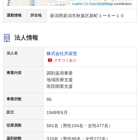
Leaflet
| ©
OpenStreetMap
contributors
通勤情報
所在地
新潟県新潟市秋葉区新町１ー６ー１０
法人情報
法人名
株式会社共栄堂
クチコミあり
事業内容
調剤薬局事業
地域医療支援
医院開業支援
事業所数
86
設立
1948年6月
従業員数
581名（男性104名・女性477名）
薬剤師数
310名（男性88名・女性222名）