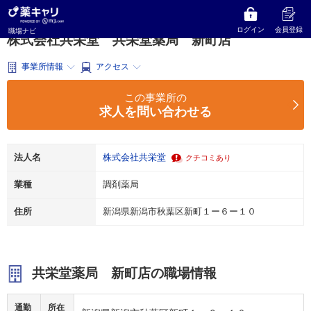
薬キャリ 職場ナビ
新潟県
新潟市秋葉区
調剤薬局
株式会社共栄堂
共栄堂薬局 新町店
ログイン
会員登録
職場ナビ
株式会社共栄堂 共栄堂薬局 新町店
事業所情報
アクセス
この事業所の
求人を問い合わせる
法人名
株式会社共栄堂
クチコミあり
業種
調剤薬局
住所
新潟県新潟市秋葉区新町１ー６ー１０
共栄堂薬局 新町店の職場情報
通勤
所在