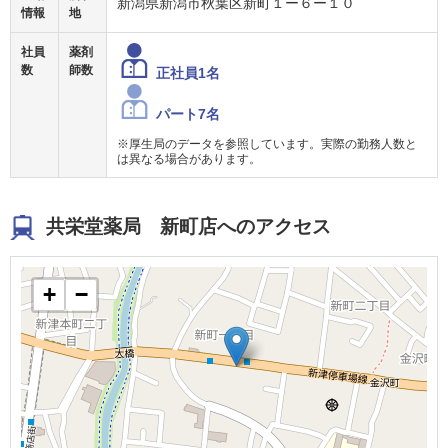
新潟県新潟市秋葉区新町１ー６ー１０
情報
地
社員
薬剤
数
師数
正社員1名
パート7名
※厚生局のデータを参照しています。実際の勤務人数と
は異なる場合があります。
共栄堂薬局 新町店へのアクセス
+
−