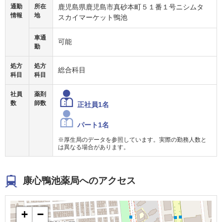
通勤
所在
鹿児島県鹿児島市真砂本町５１番１号ニシムタ
情報
地
スカイマーケット鴨池
車通
可能
勤
処方
処方
総合科目
科目
科目
社員
薬剤
数
師数
正社員1名
パート1名
※厚生局のデータを参照しています。実際の勤務人数と
は異なる場合があります。
康心鴨池薬局へのアクセス
+
−