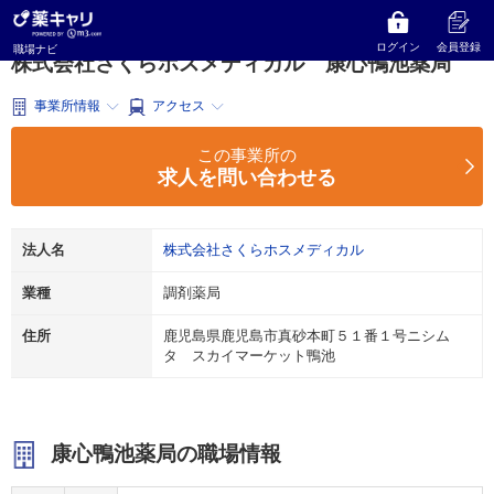
薬キャリ 職場ナビ
鹿児島県
鹿児島市
調剤薬局
株式会社さくらホスメディカル
康心鴨池薬局
ログイン
会員登録
職場ナビ
株式会社さくらホスメディカル 康心鴨池薬局
事業所情報
アクセス
この事業所の
求人を問い合わせる
法人名
株式会社さくらホスメディカル
業種
調剤薬局
住所
鹿児島県鹿児島市真砂本町５１番１号ニシム
タ スカイマーケット鴨池
康心鴨池薬局の職場情報