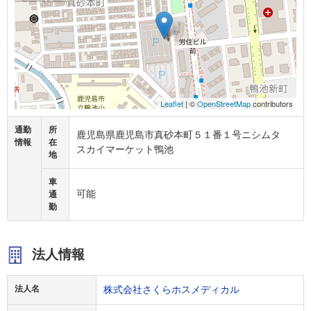
Leaflet
| ©
OpenStreetMap
contributors
通勤
所
鹿児島県鹿児島市真砂本町５１番１号ニシムタ
情報
在
スカイマーケット鴨池
地
車
可能
通
勤
法人情報
法人名
株式会社さくらホスメディカル