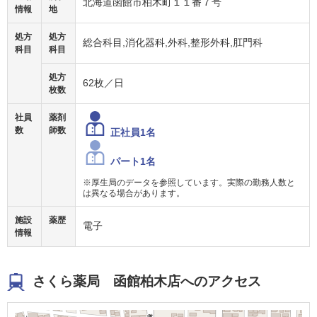
北海道函館市柏木町１１番７号
情報
地
処方
処方
総合科目,消化器科,外科,整形外科,肛門科
科目
科目
処方
62枚／日
枚数
社員
薬剤
数
師数
正社員1名
パート1名
※厚生局のデータを参照しています。実際の勤務人数と
は異なる場合があります。
施設
薬歴
電子
情報
さくら薬局 函館柏木店へのアクセス