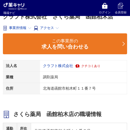
薬キャリ 職場ナビ
北海道
函館市
調剤薬局
クラフト株式会社
さくら薬局 函館柏木店
ログイン
会員登録
職場ナビ
クラフト株式会社 さくら薬局 函館柏木店
事業所情報
アクセス
この事業所の
求人を問い合わせる
法人名
クラフト株式会社
クチコミあり
業種
調剤薬局
住所
北海道函館市柏木町１１番７号
さくら薬局 函館柏木店の職場情報
通勤
所在