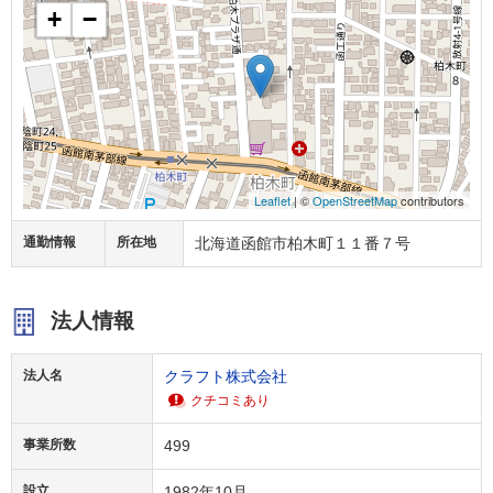
+
−
Leaflet
| ©
OpenStreetMap
contributors
通勤情報
所在地
北海道函館市柏木町１１番７号
法人情報
法人名
クラフト株式会社
クチコミあり
事業所数
499
設立
1982年10月