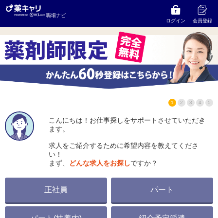
きよた調剤薬局（有限会社メディカルライフ）
の求人
職場ナビ
をお探しならコンサルタントにご相談ください
ログイン
会員登録
1
2
3
4
5
こんにちは！お仕事探しをサポートさせていただき
ます。
求人をご紹介するために希望内容を教えてくださ
い！
まず、
どんな求人をお探し
ですか？
正社員
パート