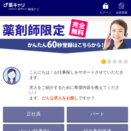
株式会社トータス
の求人をお探しならコンサルタント
職場ナビ
にご相談ください
ログイン
会員登録
1
2
3
4
5
こんにちは！お仕事探しをサポートさせていただき
ます。
求人をご紹介するために希望内容を教えてくださ
い！
まず、
どんな求人をお探し
ですか？
正社員
パート