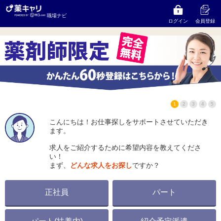
株式会社服部薬局
の求人をお探しならコンサルタント
職場ナビ
にご相談ください
ログイン
会員登録
1
2
3
4
5
こんにちは！お仕事探しをサポートさせていただき
ます。
求人をご紹介するために希望内容を教えてくださ
い！
まず、
どんな求人をお探し
ですか？
正社員
パート