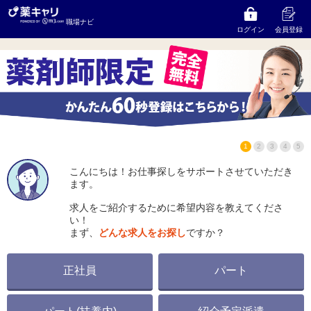
株式会社コスモメディカル
の求人をお探しならコンサ
職場ナビ
ルタントにご相談ください
ログイン
会員登録
1
2
3
4
5
こんにちは！お仕事探しをサポートさせていただき
ます。
求人をご紹介するために希望内容を教えてくださ
い！
まず、
どんな求人をお探し
ですか？
正社員
パート