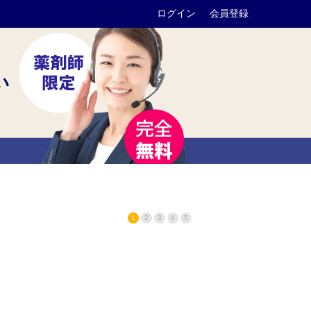
ログイン
会員登録
い
1
2
3
4
5