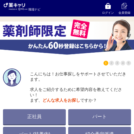
トキグループ 有限会社西泉薬局
の求人をお探しならコ
職場ナビ
ンサルタントにご相談ください
ログイン
会員登録
1
2
3
4
5
こんにちは！お仕事探しをサポートさせていただき
ます。
求人をご紹介するために希望内容を教えてくださ
い！
まず、
どんな求人をお探し
ですか？
正社員
パート