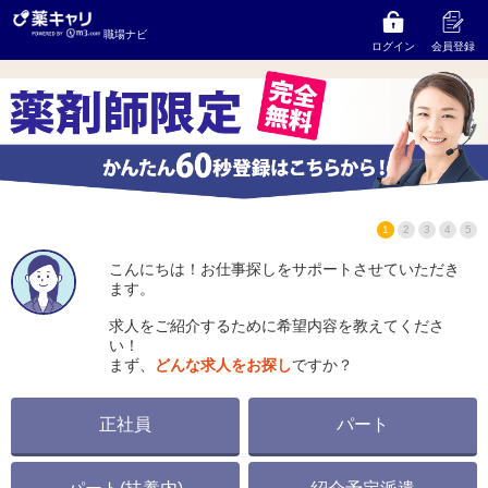
マリーングループ
の求人をお探しならコンサルタント
職場ナビ
にご相談ください
ログイン
会員登録
1
2
3
4
5
こんにちは！お仕事探しをサポートさせていただき
ます。
求人をご紹介するために希望内容を教えてくださ
い！
まず、
どんな求人をお探し
ですか？
正社員
パート