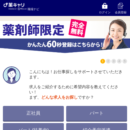
株式会社コクミン
の求人をお探しならコンサルタント
職場ナビ
にご相談ください
ログイン
会員登録
1
2
3
4
5
こんにちは！お仕事探しをサポートさせていただき
ます。
求人をご紹介するために希望内容を教えてくださ
い！
まず、
どんな求人をお探し
ですか？
正社員
パート