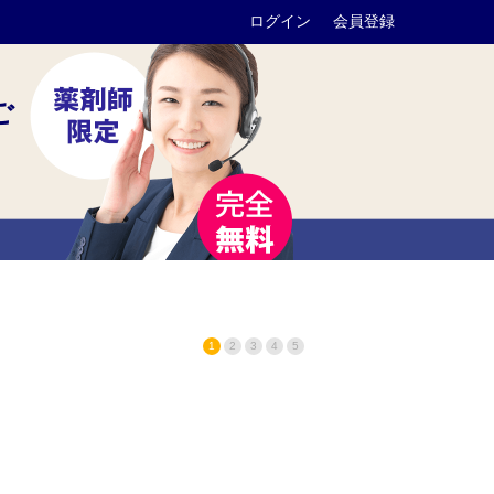
ログイン
会員登録
ご
1
2
3
4
5