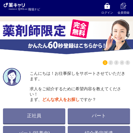
株式会社タサキ薬局
の求人をお探しならコンサルタン
職場ナビ
トにご相談ください
ログイン
会員登録
1
2
3
4
5
こんにちは！お仕事探しをサポートさせていただき
ます。
求人をご紹介するために希望内容を教えてくださ
い！
まず、
どんな求人をお探し
ですか？
正社員
パート