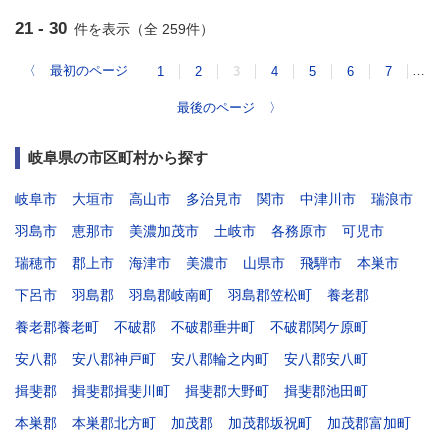
21 - 30
件を表示（全 259件）
〈
最初のページ
…
1
2
3
4
5
6
7
最後のページ
〉
岐阜県の市区町村から探す
岐阜市
大垣市
高山市
多治見市
関市
中津川市
瑞浪市
羽島市
恵那市
美濃加茂市
土岐市
各務原市
可児市
瑞穂市
郡上市
海津市
美濃市
山県市
飛騨市
本巣市
下呂市
羽島郡
羽島郡岐南町
羽島郡笠松町
養老郡
養老郡養老町
不破郡
不破郡垂井町
不破郡関ケ原町
安八郡
安八郡神戸町
安八郡輪之内町
安八郡安八町
揖斐郡
揖斐郡揖斐川町
揖斐郡大野町
揖斐郡池田町
本巣郡
本巣郡北方町
加茂郡
加茂郡坂祝町
加茂郡富加町