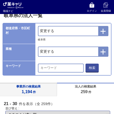
薬キャリ 職場ナビ
法人検索
岐阜県の法人一覧
ログイン
会員登録
職場ナビ
岐阜県の法人一覧
都道府県・市区町
変更する
村
岐阜県
業種
変更する
キーワード
検索
事業所の検索結果
法人の検索結果
1,194
259
件
件
21 - 30
件を表示（全 259件）
並び替え :