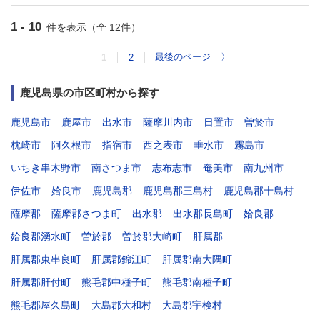
1 - 10
件を表示（全 12件）
最後のページ
〉
1
2
鹿児島県の市区町村から探す
鹿児島市
鹿屋市
出水市
薩摩川内市
日置市
曽於市
枕崎市
阿久根市
指宿市
西之表市
垂水市
霧島市
いちき串木野市
南さつま市
志布志市
奄美市
南九州市
伊佐市
姶良市
鹿児島郡
鹿児島郡三島村
鹿児島郡十島村
薩摩郡
薩摩郡さつま町
出水郡
出水郡長島町
姶良郡
姶良郡湧水町
曽於郡
曽於郡大崎町
肝属郡
肝属郡東串良町
肝属郡錦江町
肝属郡南大隅町
肝属郡肝付町
熊毛郡中種子町
熊毛郡南種子町
熊毛郡屋久島町
大島郡大和村
大島郡宇検村