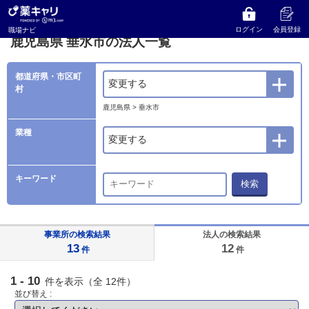
薬キャリ 職場ナビ
法人検索
鹿児島県
垂水市の法人一覧
ログイン
会員登録
職場ナビ
鹿児島県 垂水市の法人一覧
都道府県・市区町
変更する
村
鹿児島県 > 垂水市
業種
変更する
キーワード
検索
事業所の検索結果
法人の検索結果
13
12
件
件
1 - 10
件を表示（全 12件）
並び替え :