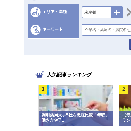
エリア・業種
東京都
キーワード
人気記事ランキング
1
2
調剤薬局大手5社を徹底比較！年収、
【最
働き方や子...
ラン