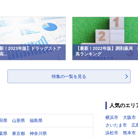
新！2023年版】ドラッグストア
【最新！2022年版】調剤薬局 
...
高ランキング
特集の一覧を見る
人気のエリ
横浜市
大阪市
田県
山形県
福島県
さいたま市
広
浜松市
熊本市
葉県
東京都
神奈川県