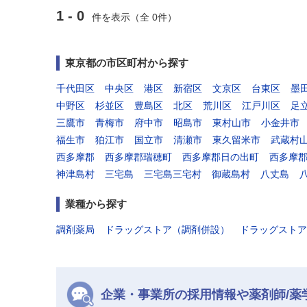
1 - 0
件を表示（全 0件）
東京都の市区町村から探す
千代田区
中央区
港区
新宿区
文京区
台東区
墨
中野区
杉並区
豊島区
北区
荒川区
江戸川区
足
三鷹市
青梅市
府中市
昭島市
東村山市
小金井市
福生市
狛江市
国立市
清瀬市
東久留米市
武蔵村
西多摩郡
西多摩郡瑞穂町
西多摩郡日の出町
西多摩
神津島村
三宅島
三宅島三宅村
御蔵島村
八丈島
業種から探す
調剤薬局
ドラッグストア（調剤併設）
ドラッグストア
企業・事業所の採用情報や薬剤師/薬