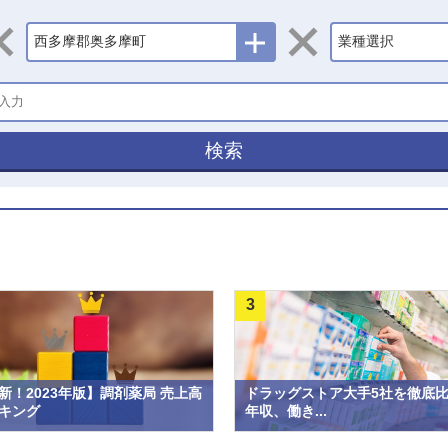
西多摩郡奥多摩町
業種選択
検索
3
新！2023年版】調剤薬局 売上高
ドラッグストア大手5社を徹底
キング
年収、働き...