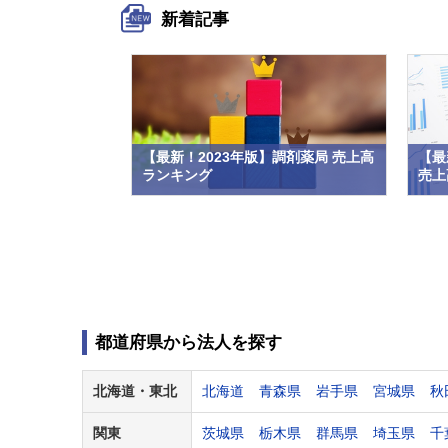
新着記事
【最新！2023年版】調剤薬局 売上高
【最
ランキング
売上高
都道府県から法人を探す
北海道・
東北
北海道
青森県
岩手県
宮城県
秋
関東
茨城県
栃木県
群馬県
埼玉県
千