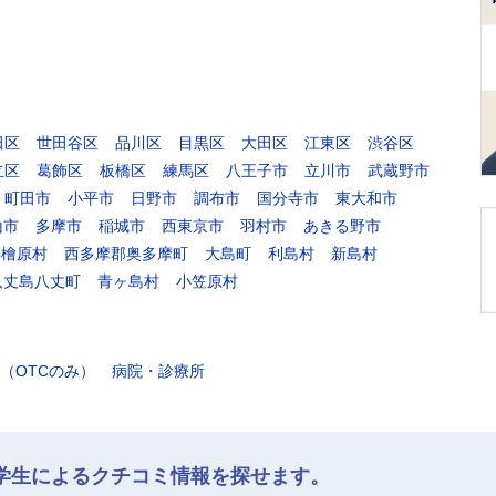
田区
世田谷区
品川区
目黒区
大田区
江東区
渋谷区
立区
葛飾区
板橋区
練馬区
八王子市
立川市
武蔵野市
町田市
小平市
日野市
調布市
国分寺市
東大和市
山市
多摩市
稲城市
西東京市
羽村市
あきる野市
郡檜原村
西多摩郡奥多摩町
大島町
利島村
新島村
八丈島八丈町
青ヶ島村
小笠原村
（OTCのみ）
病院・診療所
学生によるクチコミ情報を探せます。