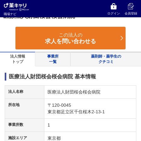
薬キャリ 職場ナビ
東京都
足立区
医療法人財団桜会桜会病院
ログイン
会員登録
職場ナビ
医療法人財団桜会桜会病院
この法人の
求人を問い合わせる
法人情報
事業所
薬剤師・薬学生の
トップ
一覧
クチコミ
医療法人財団桜会桜会病院 基本情報
法人名称
医療法人財団桜会桜会病院
所在地
〒120-0045
東京都足立区千住桜木2-13-1
事業所数
1
施設エリア
東京都