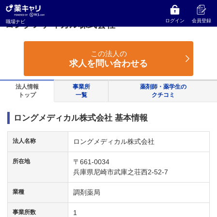
薬キャリ 職場ナビ
兵庫県
尼崎市
ロングメディカル株式会社
ログイン
会員登録
職場ナビ
ロングメディカル株式会社
この法人の
求人を問い合わせる
法人情報
事業所
薬剤師・薬学生の
トップ
一覧
クチコミ
ロングメディカル株式会社 基本情報
法人名称
ロングメディカル株式会社
所在地
〒661-0034
兵庫県尼崎市武庫之荘西2-52-7
業種
調剤薬局
事業所数
1