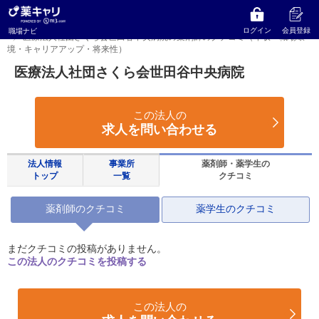
薬キャリ 職場ナビ
東京都
世田谷区
医療法人社団さくら会世田谷中央病院
ログイン
会員登録
職場ナビ
医療法人社団さくら会世田谷中央病院の薬剤師のクチコミ（年収・職場環
境・キャリアアップ・将来性）
医療法人社団さくら会世田谷中央病院
この法人の
求人を問い合わせる
法人情報
事業所
薬剤師・薬学生の
トップ
一覧
クチコミ
薬剤師のクチコミ
薬学生のクチコミ
まだクチコミの投稿がありません。
この法人のクチコミを投稿する
この法人の