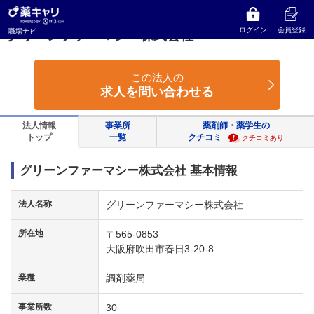
薬キャリ 職場ナビ
大阪府
吹田市
グリーンファーマシー株式会社
ログイン
会員登録
職場ナビ
グリーンファーマシー株式会社
この法人の
求人を問い合わせる
法人情報
事業所
薬剤師・薬学生の
トップ
一覧
クチコミ
クチコミあり
グリーンファーマシー株式会社 基本情報
法人名称
グリーンファーマシー株式会社
所在地
〒565-0853
大阪府吹田市春日3-20-8
業種
調剤薬局
事業所数
30