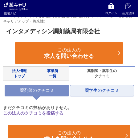
薬キャリ 職場ナビ
東京都
八王子市
インタメディシン調剤薬局有限会社
ログイン
会員登録
職場ナビ
インタメディシン調剤薬局有限会社の薬剤師のクチコミ（年収・職場環境・
キャリアアップ・将来性）
インタメディシン調剤薬局有限会社
この法人の
求人を問い合わせる
法人情報
事業所
薬剤師・薬学生の
トップ
一覧
クチコミ
薬剤師のクチコミ
薬学生のクチコミ
まだクチコミの投稿がありません。
この法人のクチコミを投稿する
この法人の