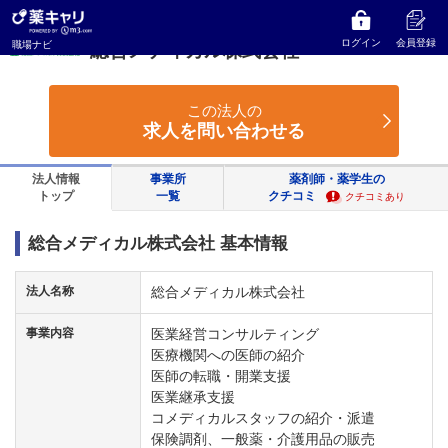
薬キャリ 職場ナビ
福岡県
福岡市中央区
総合メディカル株式会社
ログイン
会員登録
職場ナビ
総合メディカル株式会社
この法人の
求人を問い合わせる
法人情報
事業所
薬剤師・薬学生の
トップ
一覧
クチコミ
クチコミあり
総合メディカル株式会社 基本情報
法人名称
総合メディカル株式会社
事業内容
医業経営コンサルティング
医療機関への医師の紹介
医師の転職・開業支援
医業継承支援
コメディカルスタッフの紹介・派遣
保険調剤、一般薬・介護用品の販売