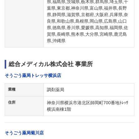
県,福島県,茨城県,栃木県,群馬県,埼玉県,千
葉県,東京都,神奈川県,富山県,福井県,長野
県,静岡県,滋賀県,京都府,大阪府,兵庫県,奈
良県,和歌山県,島根県,岡山県,広島県,山口
県,徳島県,香川県,愛媛県,高知県,福岡県,佐
賀県,長崎県,熊本県,大分県,宮崎県,鹿児島
県,沖縄県
総合メディカル株式会社 事業所
そうごう薬局トレッサ横浜店
業種
調剤薬局
住所
神奈川県横浜市港北区師岡町700番地ﾄﾚｯｻ
横浜南棟1階
そうごう薬局菊川店