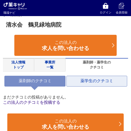
薬キャリ 職場ナビ
大阪府
守口市
清水会 鶴見緑地病院
清水会 鶴見緑地病院の薬剤師のクチコミ（年収・職場環境・キャリアアッ
ログイン
会員登録
職場ナビ
プ・将来性）
清水会 鶴見緑地病院
この法人の
求人を問い合わせる
法人情報
事業所
薬剤師・薬学生の
トップ
一覧
クチコミ
薬剤師のクチコミ
薬学生のクチコミ
まだクチコミの投稿がありません。
この法人のクチコミを投稿する
この法人の
求人を問い合わせる