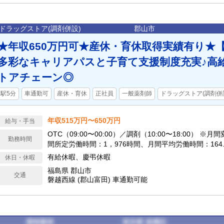
ドラッグストア(調剤併設)
郡山市
★年収650万円可★産休・育休取得実績有り★
多彩なキャリアパスと子育て支援制度充実♪高
トアチェーン◎
駅5分
車通勤可
産休・育休
正社員
一般薬剤師
ドラッグストア(調剤併
年収515万円〜650万円
給与・手当
OTC（09:00〜00:00）／調剤（10:00〜18:00） ※
勤務時間
間所定労働時間：1，976時間、月間平均労働時間：164.6
15時間の1時間単位で、日ごとに業務の繁閑に応じて勤
有給休暇、慶弔休暇
休日・休暇
す。
福島県 郡山市
交通
磐越西線 (郡山富田) 車通勤可能