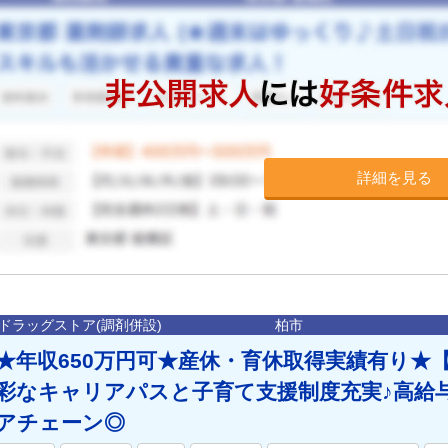
詳細を見る
ドラッグストア(調剤併設)
柏市
★年収650万円可★産休・育休取得実績有り★
彩なキャリアパスと子育て支援制度充実♪高給
アチェーン◎