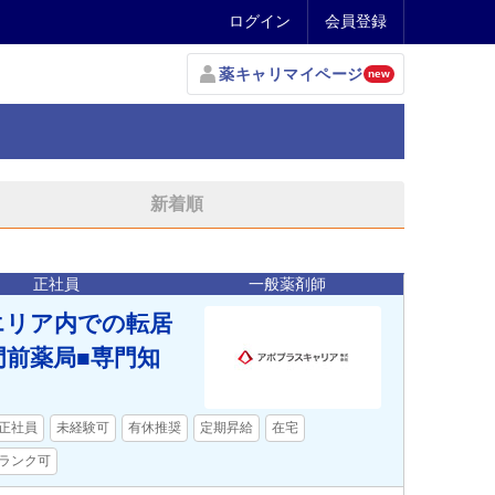
ログイン
会員登録
薬キャリマイページ
new
新着順
正社員
一般薬剤師
エリア内での転居
門前薬局■専門知
正社員
未経験可
有休推奨
定期昇給
在宅
ランク可