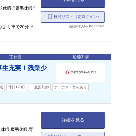
始休暇◇慶弔休暇◇
検討リスト（要ログイン）
駅より車で20分 ＊
薬剤師求人No.P-1008341
正社員
一般薬剤師
厚生充実！残業少
宅
休日120日
一般薬剤師
ボーナス・賞与あり
詳細を見る
休暇,慶弔休暇,育