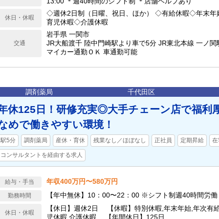
13:00 ＊週40時間のシフト制 ＊店舗ヘルプあり
◇週休2日制（日曜、祝日、ほか） ◇有給休暇◇年末年
休日・休暇
育児休暇◇介護休暇
岩手県 一関市
JR大船渡千 陸中門崎駅より車で5分 JR東北本線 一ノ関
交通
マイカー通勤ＯＫ 車通勤可能
調剤薬局
千代田区
年休125日！研修充実◎大手チェーン店で福利
なめで働きやすい環境！
駅5分
調剤薬局
産休・育休
残業なし／ほぼなし
正社員
定期昇給
在
コンサルタントを経由する求人
年収400万円〜580万円
給与・手当
【年中無休】10：00〜22：00 ※シフト制週40時間労働
勤務時間
【休日】週休2日 【休暇】特別休暇,年末年始,年次有給
休日・休暇
児休暇,介護休暇 【年間休日】125日