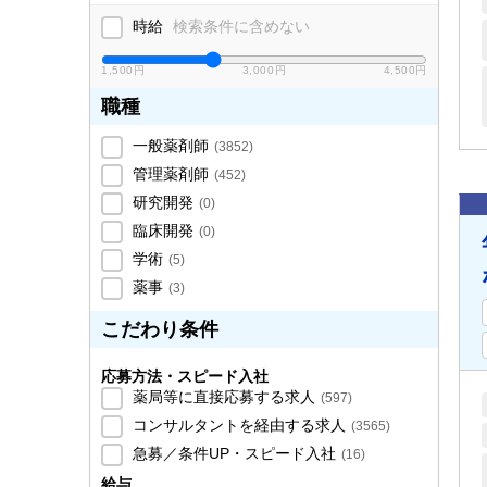
時給
検索条件に含めない
1,500円
3,000円
4,500円
職種
一般薬剤師
(
3852
)
管理薬剤師
(
452
)
研究開発
(
0
)
臨床開発
(
0
)
学術
(
5
)
薬事
(
3
)
こだわり条件
応募方法・スピード入社
薬局等に直接応募する求人
(
597
)
コンサルタントを経由する求人
(
3565
)
急募／条件UP・スピード入社
(
16
)
給与