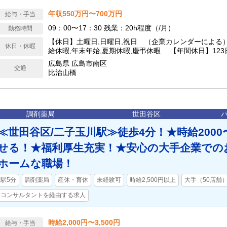
年収550万円〜700万円
給与・手当
09：00〜17：30 残業：20h程度（/月）
勤務時間
【休日】土曜日,日曜日,祝日 （企業カレンダーによる
休日・休暇
給休暇,年末年始,夏期休暇,慶弔休暇 【年間休日】123
広島県 広島市南区
交通
比治山橋
調剤薬局
世田谷区
≪世田谷区/二子玉川駅≫徒歩4分！★時給2000
せる！★福利厚生充実！★安心の大手企業での
ホームな職場！
駅5分
調剤薬局
産休・育休
未経験可
時給2,500円以上
大手（50店舗
コンサルタントを経由する求人
時給2,000円〜3,500円
給与・手当