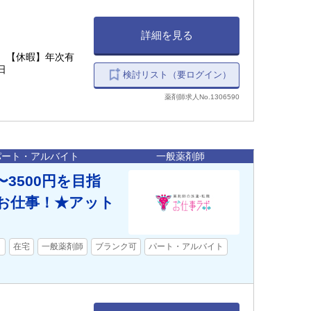
詳細を見る
） 【休暇】年次有
日
検討リスト（要ログイン）
薬剤師求人No.1306590
パート・アルバイト
一般薬剤師
〜3500円を目指
お仕事！★アット
）
在宅
一般薬剤師
ブランク可
パート・アルバイト