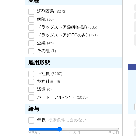
業種
調剤薬局
(
3272
)
病院
(
16
)
ドラッグストア(調剤併設)
(
836
)
ドラッグストア(OTCのみ)
(
121
)
企業
(
45
)
その他
(
1
)
雇用形態
正社員
(
3267
)
契約社員
(
9
)
派遣
(
0
)
パート・アルバイト
(
1015
)
給与
年収
検索条件に含めない
500万円
650万円
800万円