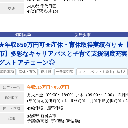
東京都 千代田区
交通
有楽町駅 徒歩1分
調剤薬局
新居浜市
★年収650万円可★産休・育休取得実績有り★
市】多彩なキャリアパスと子育て支援制度充実
グストアチェーン◎
調剤薬局
産休・育休
正社員
一般薬剤師
コンサルタントを経由する求人
年収515万円〜650万円
給与・手当
月火水金（09:00〜18:00）／木（09:00〜12:00） 
勤務時間
(年間所定労働時間：1，976時間、月間平均労働時間：164
4〜15時間の1時間単位で、日ごとに業務の繁閑に応じ
有給休暇、慶弔休暇
休日・休暇
ます。
愛媛県 新居浜市
交通
予讃線(高松−宇和島) (新居浜)