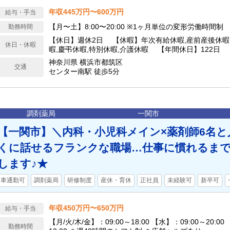
年収445万円〜600万円
給与・手当
【月〜土】8:00〜20:00 ※1ヶ月単位の変形労働時間制
勤務時間
【休日】週休2日 【休暇】年次有給休暇,産前産後休暇
休日・休暇
暇,慶弔休暇,特別休暇,介護休暇 【年間休日】122日
神奈川県 横浜市都筑区
交通
センター南駅 徒歩5分
調剤薬局
一関市
【一関市】＼内科・小児科メイン×薬剤師6名と
くに話せるフランクな職場…仕事に慣れるま
します♪★
車通勤可
調剤薬局
研修制度
産休・育休
正社員
未経験可
新卒可
年収450万円〜650万円
給与・手当
【月/火/木/金】：09:00～18:00 【水】：09:00～20:00
勤務時間