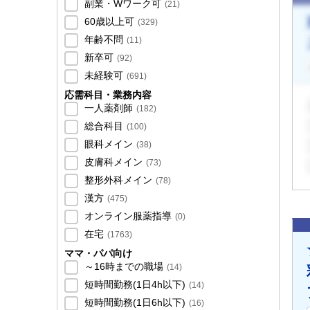
副業・Wワーク可
(
21
)
60歳以上可
(
329
)
年齢不問
(
11
)
新卒可
(
92
)
未経験可
(
691
)
応需科目・業務内容
一人薬剤師
(
182
)
総合科目
(
100
)
眼科メイン
(
38
)
皮膚科メイン
(
73
)
整形外科メイン
(
78
)
漢方
(
475
)
オンライン服薬指導
(
0
)
在宅
(
1763
)
ママ・パパ向け
～16時までの職場
(
14
)
短時間勤務(1日4h以下)
(
14
)
短時間勤務(1日6h以下)
(
16
)