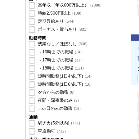
高年収（年収600万以上）
(
2098
)
時給2,500円以上
(
109
)
定期昇給あり
(
544
)
ボーナス・賞与あり
(
831
)
勤務時間
残業なし／ほぼなし
(
638
)
～16時までの職場
(
14
)
～17時までの職場
(
31
)
～18時までの職場
(
121
)
短時間勤務(1日4h以下)
(
14
)
短時間勤務(1日6h以下)
(
16
)
夕方からの勤務
(
6
)
夜間・深夜帯のみ
(
2
)
土or日のみの勤務
(
18
)
通勤
駅チカ(5分以内)
(
751
)
車通勤可
(
712
)