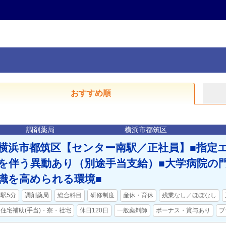
おすすめ順
調剤薬局
横浜市都筑区
横浜市都筑区【センター南駅／正社員】■指定
を伴う異動あり（別途手当支給）■大学病院の
識を高められる環境■
駅5分
調剤薬局
総合科目
研修制度
産休・育休
残業なし／ほぼなし
住宅補助(手当)・寮・社宅
休日120日
一般薬剤師
ボーナス・賞与あり
ブ