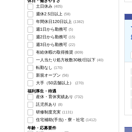
休日・働きやすさ
土日休み
(
405
)
週休2.5日以上
(
58
)
年間休日120日以上
(
1382
)
週1日から勤務可
(
5
)
週2日から勤務可
(
15
)
週3日から勤務可
(
22
)
有給休暇の取得推奨
(
809
)
一人当たり処方枚数30枚/日以下
(
40
)
転勤なし
(
170
)
新規オープン
(
56
)
大手（50店舗以上）
(
270
)
福利厚生・待遇
産休・育休実績あり
(
732
)
託児所あり
(
8
)
研修制度充実
(
1131
)
住宅補助(手当)・寮・社宅
(
1412
)
年齢・応募要件