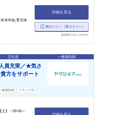
詳細を見る
,年末年始,育児休
検討リスト（要ログイン）
薬剤師求人No.1323500
正社員
一般薬剤師
人員充実／★気さ
で貴方をサポート
一般薬剤師
ブランク可
 【土】：09:00～
詳細を見る