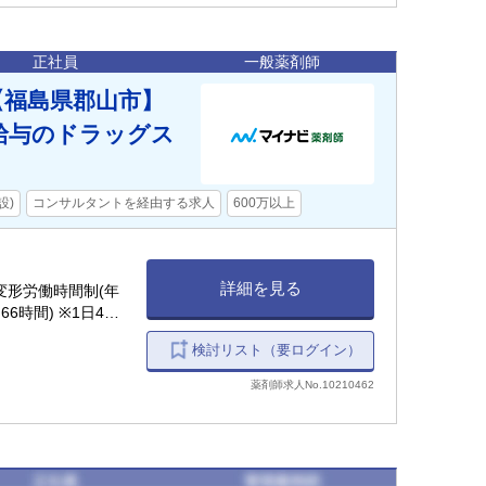
正社員
一般薬剤師
【福島県郡山市】
給与のドラッグス
設)
コンサルタントを経由する求人
600万以上
詳細を見る
月間変形労働時間制(年
6時間) ※1日4〜
務時間を設定しま
検討リスト（要ログイン）
薬剤師求人No.10210462