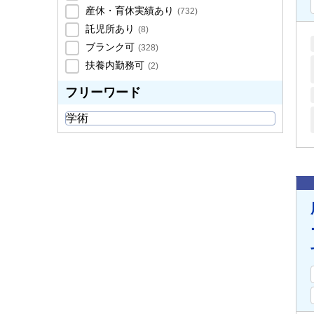
産休・育休実績あり
(
732
)
託児所あり
(
8
)
ブランク可
(
328
)
扶養内勤務可
(
2
)
フリーワード