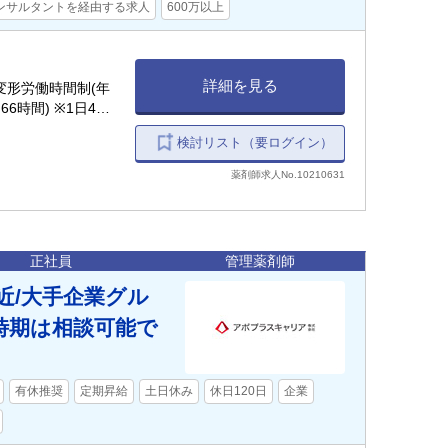
ンサルタントを経由する求人
600万以上
詳細を見る
月間変形労働時間制(年
6時間) ※1日4〜
務時間を設定しま
検討リスト（要ログイン）
薬剤師求人No.10210631
正社員
管理薬剤師
近/大手企業グル
社時期は相談可能で
有休推奨
定期昇給
土日休み
休日120日
企業