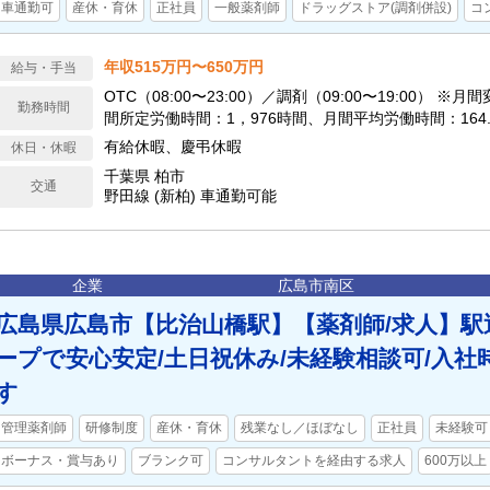
車通勤可
産休・育休
正社員
一般薬剤師
ドラッグストア(調剤併設)
コ
年収515万円〜650万円
給与・手当
OTC（08:00〜23:00）／調剤（09:00〜19:00） ※
勤務時間
間所定労働時間：1，976時間、月間平均労働時間：164.6
15時間の1時間単位で、日ごとに業務の繁閑に応じて勤
有給休暇、慶弔休暇
休日・休暇
す。
千葉県 柏市
交通
野田線 (新柏) 車通勤可能
企業
広島市南区
広島県広島市【比治山橋駅】【薬剤師/求人】駅
ープで安心安定/土日祝休み/未経験相談可/入
す
管理薬剤師
研修制度
産休・育休
残業なし／ほぼなし
正社員
未経験可
ボーナス・賞与あり
ブランク可
コンサルタントを経由する求人
600万以上