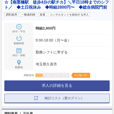
☆【南栗橋駅 徒歩4分の駅チカ】＼平日18時までのシフ
ト／ ◆土日祝休み ◆時給2800円〜 ◆総合病院門前
調剤薬局
一般薬剤師
派遣
コンサルタントを経由する求人
時給2,800円
給与・手当
9:00-18:00（月〜金）
勤務時間
勤務シフトに準ずる
休日・休暇
埼玉県久喜市
勤務地
閲覧状況
今が狙い目！
求人の詳細を見る
検討リスト（要ログイン）
調剤薬局 ｜ 正社員