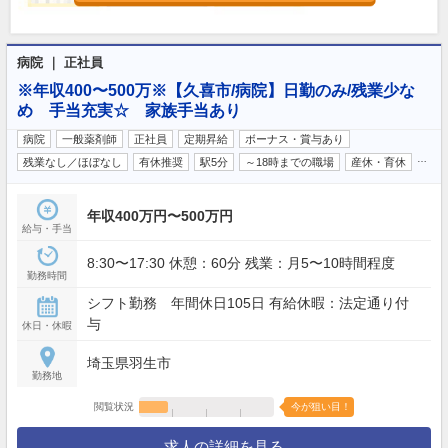
病院 ｜ 正社員
※年収400〜500万※【久喜市/病院】日勤のみ/残業少な
め 手当充実☆ 家族手当あり
病院
一般薬剤師
正社員
定期昇給
ボーナス・賞与あり
…
残業なし／ほぼなし
有休推奨
駅5分
～18時までの職場
産休・育休
年収400万円〜500万円
給与・手当
8:30〜17:30 休憩：60分 残業：月5〜10時間程度
勤務時間
シフト勤務 年間休日105日 有給休暇：法定通り付
与
休日・休暇
埼玉県羽生市
勤務地
閲覧状況
今が狙い目！
求人の詳細を見る