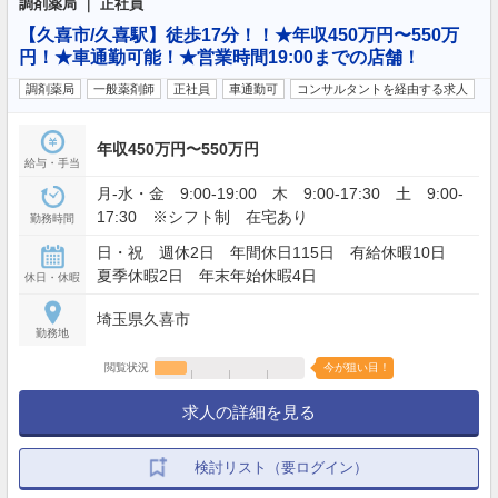
調剤薬局 ｜ 正社員
【久喜市/久喜駅】徒歩17分！！★年収450万円〜550万
円！★車通勤可能！★営業時間19:00までの店舗！
調剤薬局
一般薬剤師
正社員
車通勤可
コンサルタントを経由する求人
年収450万円〜550万円
給与・手当
月-水・金 9:00-19:00 木 9:00-17:30 土 9:00-
17:30 ※シフト制 在宅あり
勤務時間
日・祝 週休2日 年間休日115日 有給休暇10日
夏季休暇2日 年末年始休暇4日
休日・休暇
埼玉県久喜市
勤務地
閲覧状況
今が狙い目！
求人の詳細を見る
検討リスト（要ログイン）