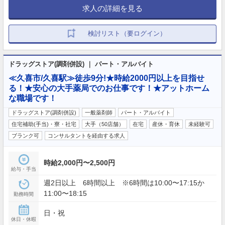
求人の詳細を見る
検討リスト（要ログイン）
ドラッグストア(調剤併設) ｜ パート・アルバイト
≪久喜市/久喜駅≫徒歩9分!★時給2000円以上を目指せ
る！★安心の大手薬局でのお仕事です！★アットホーム
な職場です！
ドラッグストア(調剤併設)
一般薬剤師
パート・アルバイト
住宅補助(手当)・寮・社宅
大手（50店舗）
在宅
産休・育休
未経験可
ブランク可
コンサルタントを経由する求人
時給2,000円〜2,500円
給与・手当
週2日以上 6時間以上 ※6時間は10:00〜17:15か
11:00〜18:15
勤務時間
日・祝
休日・休暇