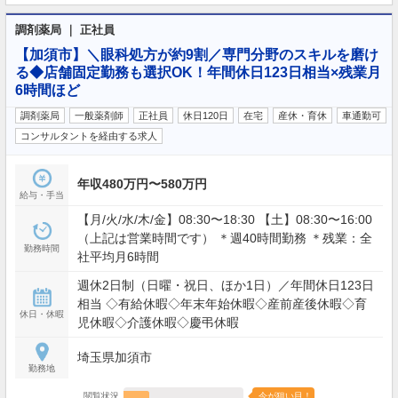
調剤薬局 ｜ 正社員
【加須市】＼眼科処方が約9割／専門分野のスキルを磨け
る◆店舗固定勤務も選択OK！年間休日123日相当×残業月
6時間ほど
調剤薬局
一般薬剤師
正社員
休日120日
在宅
産休・育休
車通勤可
コンサルタントを経由する求人
年収480万円〜580万円
給与・手当
【月/火/水/木/金】08:30〜18:30 【土】08:30〜16:00
（上記は営業時間です） ＊週40時間勤務 ＊残業：全
勤務時間
社平均月6時間
週休2日制（日曜・祝日、ほか1日）／年間休日123日
相当 ◇有給休暇◇年末年始休暇◇産前産後休暇◇育
休日・休暇
児休暇◇介護休暇◇慶弔休暇
埼玉県加須市
勤務地
閲覧状況
今が狙い目！