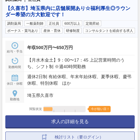
【久喜市】埼玉県内に店舗展開あり☆福利厚生◎ラウン
ダー希望の方大歓迎です！
調剤薬局
一般薬剤師
正社員
600万以上
定期昇給
ボーナス・賞与あり
産休・育休
研修制度
コンサルタントを経由する求人
年収500万円〜650万円
給与・手当
【月水木金土】9：00〜17：45 上記営業時間のう
ち、シフト制 ※週40時間勤務
勤務時間
週休2日制 有給休暇、年末年始休暇、夏季休暇、慶弔
休暇、特別休暇 ほか
休日・休暇
埼玉県久喜市
勤務地
閲覧状況
今が狙い目！
求人の詳細を見る
検討リスト（要ログイン）