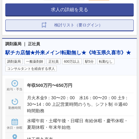
求人の詳細を見る
検討リスト（要ログイン）
調剤薬局 ｜ 正社員
駅チカ店舗★外来メイン!転勤無し★《埼玉県久喜市》★
調剤薬局
一般薬剤師
正社員
600万以上
駅5分
転勤なし
コンサルタントを経由する求人
年収500万円〜650万円
給与・手当
月火木金9：30〜20：00 水16：00〜20：00 土9：
30〜14：00 上記営業時間のうち、シフト制 ※週40
勤務時間
時間勤務
水曜午前・土曜午後・日曜日 有給休暇・慶弔休暇・
夏期休暇・年末年始他
休日・休暇