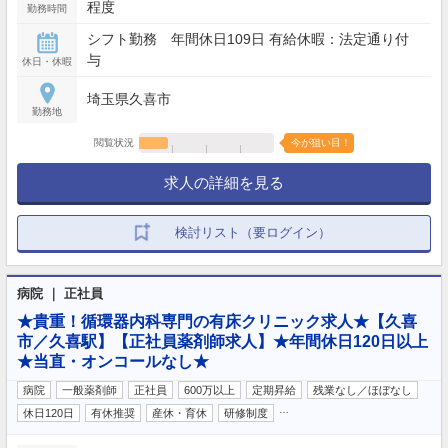
程度
勤務時間
シフト勤務 年間休日109日 有給休暇：法定通り付
与
休日・休暇
埼玉県久喜市
勤務地
閲覧状況
今が狙い目！
求人の詳細を見る
検討リスト（要ログイン）
病院 ｜ 正社員
★貴重！循環器内科専門の有床クリニック求人★【久喜
市／久喜駅】【正社員薬剤師求人】★年間休日120日以上
★当直・オンコールなし★
病院
一般薬剤師
正社員
600万以上
定期昇給
残業なし／ほぼなし
…
休日120日
有休推奨
産休・育休
研修制度