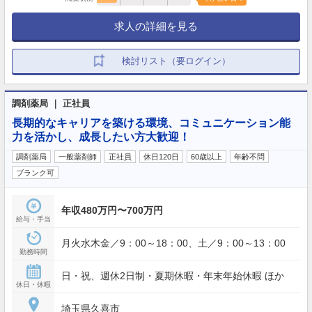
求人の詳細を見る
検討リスト（要ログイン）
調剤薬局 ｜ 正社員
長期的なキャリアを築ける環境、コミュニケーション能
力を活かし、成長したい方大歓迎！
調剤薬局
一般薬剤師
正社員
休日120日
60歳以上
年齢不問
ブランク可
年収480万円〜700万円
給与・手当
月火水木金／9：00～18：00、土／9：00～13：00
勤務時間
日・祝、週休2日制・夏期休暇・年末年始休暇 ほか
休日・休暇
埼玉県久喜市