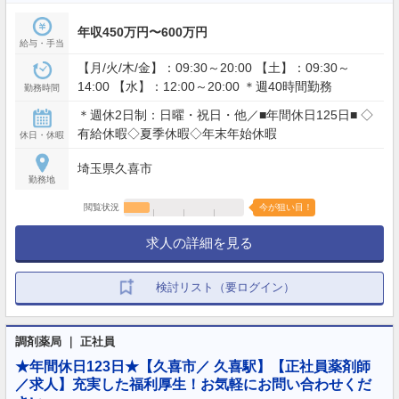
年収450万円〜600万円
給与・手当
【月/火/木/金】：09:30～20:00 【土】：09:30～
14:00 【水】：12:00～20:00 ＊週40時間勤務
勤務時間
＊週休2日制：日曜・祝日・他／■年間休日125日■ ◇
有給休暇◇夏季休暇◇年末年始休暇
休日・休暇
埼玉県久喜市
勤務地
閲覧状況
今が狙い目！
求人の詳細を見る
検討リスト（要ログイン）
調剤薬局 ｜ 正社員
★年間休日123日★【久喜市／ 久喜駅】【正社員薬剤師
／求人】充実した福利厚生！お気軽にお問い合わせくだ