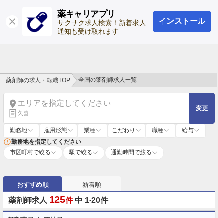
薬キャリアプリ
インストール
ログイン
会員登録
サクサク求人検索！新着求人
通知も受け取れます
全国の薬剤師求人一覧
薬剤師の求人・転職TOP
エリアを指定してください
変更
久喜
勤務地
雇用形態
業種
こだわり
職種
給与
勤務地を指定してください
市区町村で絞る
駅で絞る
通勤時間で絞る
おすすめ順
新着順
125
薬剤師求人
件
中 1-20件