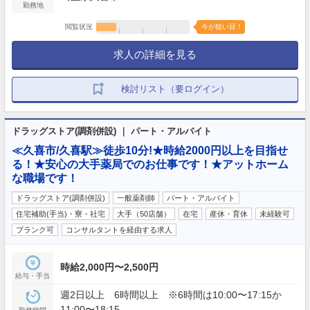
勤務地
閲覧状況
今が狙い目！
求人の詳細を見る
検討リスト（要ログイン）
ドラッグストア(調剤併設) ｜ パート・アルバイト
≪久喜市/久喜駅≫徒歩10分!★時給2000円以上を目指せ
る！★安心の大手薬局でのお仕事です！★アットホーム
な職場です！
ドラッグストア(調剤併設)
一般薬剤師
パート・アルバイト
住宅補助(手当)・寮・社宅
大手（50店舗）
在宅
産休・育休
未経験可
ブランク可
コンサルタントを経由する求人
時給2,000円〜2,500円
給与・手当
週2日以上 6時間以上 ※6時間は10:00〜17:15か
11:00〜18:15