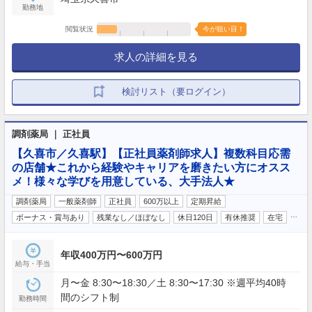
勤務地
閲覧状況
今が狙い目！
求人の詳細を見る
検討リスト（要ログイン）
調剤薬局 ｜ 正社員
【久喜市／久喜駅】【正社員薬剤師求人】複数科目応需
の店舗★これから経験やキャリアを磨きたい方にオスス
メ！様々な学びを用意している、大手法人★
調剤薬局
一般薬剤師
正社員
600万以上
定期昇給
…
ボーナス・賞与あり
残業なし／ほぼなし
休日120日
有休推奨
在宅
年収400万円〜600万円
給与・手当
月〜金 8:30〜18:30／土 8:30〜17:30 ※週平均40時
間のシフト制
勤務時間