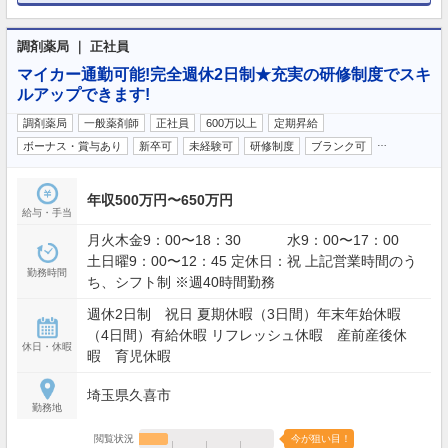
調剤薬局 ｜ 正社員
マイカー通勤可能!完全週休2日制★充実の研修制度でスキ
ルアップできます!
調剤薬局
一般薬剤師
正社員
600万以上
定期昇給
…
ボーナス・賞与あり
新卒可
未経験可
研修制度
ブランク可
年収500万円〜650万円
給与・手当
月火木金9：00〜18：30 水9：00〜17：00
土日曜9：00〜12：45 定休日：祝 上記営業時間のう
勤務時間
ち、シフト制 ※週40時間勤務
週休2日制 祝日 夏期休暇（3日間）年末年始休暇
（4日間）有給休暇 リフレッシュ休暇 産前産後休
休日・休暇
暇 育児休暇
埼玉県久喜市
勤務地
閲覧状況
今が狙い目！