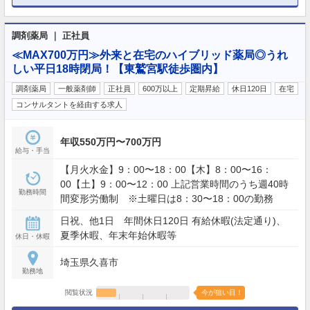
調剤薬局 ｜ 正社員
≪MAX700万円≫外来と在宅のハイブリッド薬局◎うれ
しい平日18時閉局！【東鷲宮駅徒歩圏内】
調剤薬局
一般薬剤師
正社員
600万以上
定期昇給
休日120日
在宅
コンサルタントを経由する求人
年収550万円〜700万円
給与・手当
【月火水金】9：00〜18：00【木】8：00〜16：
00【土】9：00〜12：00 上記営業時間のうち週40時
勤務時間
間変形労働制 ※土曜日は8：30〜18：00の勤務
日祝、他1日 年間休日120日 有給休暇(法定通り)、
夏季休暇、年末年始休暇等
休日・休暇
埼玉県久喜市
勤務地
閲覧状況
今が狙い目！