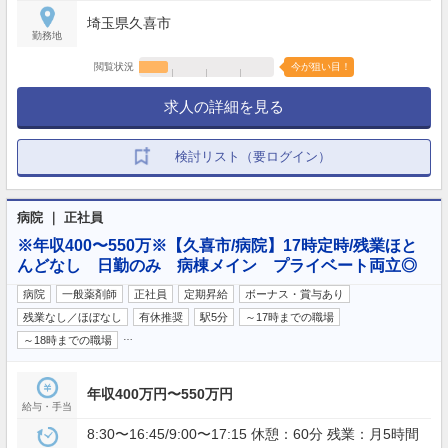
埼玉県久喜市
勤務地
閲覧状況
今が狙い目！
求人の詳細を見る
検討リスト（要ログイン）
病院 ｜ 正社員
※年収400〜550万※【久喜市/病院】17時定時/残業ほと
んどなし 日勤のみ 病棟メイン プライベート両立◎
病院
一般薬剤師
正社員
定期昇給
ボーナス・賞与あり
残業なし／ほぼなし
有休推奨
駅5分
～17時までの職場
…
～18時までの職場
年収400万円〜550万円
給与・手当
8:30〜16:45/9:00〜17:15 休憩：60分 残業：月5時間