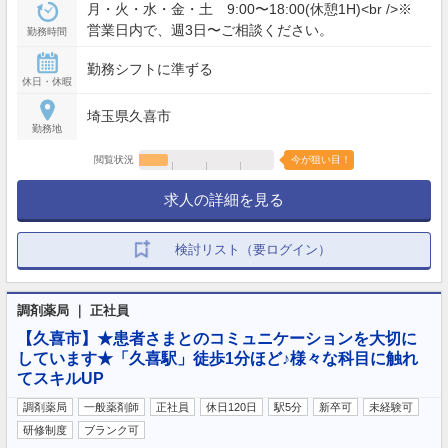
月・火・水・金・土 9:00〜18:00(休憩1H)<br />※
営業日内で、週3日〜ご相談ください。
勤務時間
勤務シフトに準ずる
休日・休暇
埼玉県久喜市
勤務地
閲覧状況
今が狙い目！
求人の詳細を見る
検討リスト（要ログイン）
調剤薬局 ｜ 正社員
【久喜市】★患者さまとのコミュニケーションを大切に
しています★「久喜駅」徒歩1分ほど♪様々な科目に触れ
てスキルUP
調剤薬局
一般薬剤師
正社員
休日120日
駅5分
新卒可
未経験可
研修制度
ブランク可