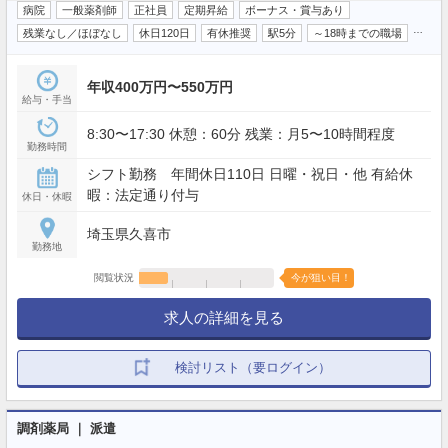
病院
一般薬剤師
正社員
定期昇給
ボーナス・賞与あり
…
残業なし／ほぼなし
休日120日
有休推奨
駅5分
～18時までの職場
年収400万円〜550万円
給与・手当
8:30〜17:30 休憩：60分 残業：月5〜10時間程度
勤務時間
シフト勤務 年間休日110日 日曜・祝日・他 有給休
暇：法定通り付与
休日・休暇
埼玉県久喜市
勤務地
閲覧状況
今が狙い目！
求人の詳細を見る
検討リスト（要ログイン）
調剤薬局 ｜ 派遣