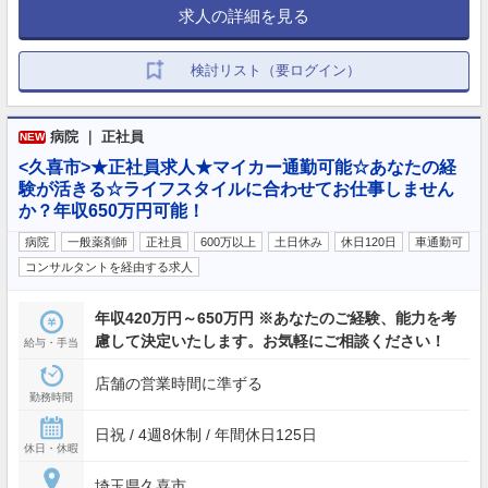
求人の詳細を見る
検討リスト（要ログイン）
病院 ｜ 正社員
NEW
<久喜市>★正社員求人★マイカー通勤可能☆あなたの経
験が活きる☆ライフスタイルに合わせてお仕事しません
か？年収650万円可能！
病院
一般薬剤師
正社員
600万以上
土日休み
休日120日
車通勤可
コンサルタントを経由する求人
年収420万円～650万円 ※あなたのご経験、能力を考
慮して決定いたします。お気軽にご相談ください！
給与・手当
店舗の営業時間に準ずる
勤務時間
日祝 / 4週8休制 / 年間休日125日
休日・休暇
埼玉県久喜市