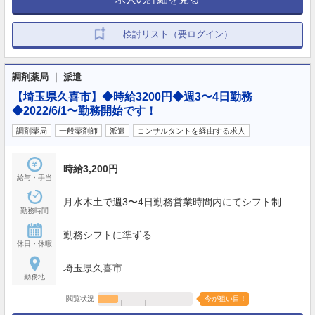
検討リスト（要ログイン）
調剤薬局 ｜ 派遣
【埼玉県久喜市】◆時給3200円◆週3〜4日勤務
◆2022/6/1〜勤務開始です！
調剤薬局
一般薬剤師
派遣
コンサルタントを経由する求人
時給3,200円
給与・手当
月水木土で週3〜4日勤務営業時間内にてシフト制
勤務時間
勤務シフトに準ずる
休日・休暇
埼玉県久喜市
勤務地
閲覧状況
今が狙い目！