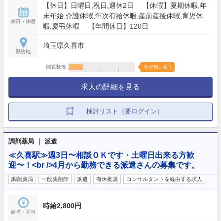
【休日】日曜日,祝日,週休2日 【休暇】夏期休暇,年
末年始,介護休暇,年次有給休暇,産前産後休暇,育児休
休日・休暇
暇,慶弔休暇 【年間休日】120日
埼玉県久喜市
勤務地
閲覧状況
今が狙い目！
求人の詳細を見る
検討リスト（要ログイン）
調剤薬局 ｜ 派遣
≪久喜駅≫週3日〜相談ＯＫです・土曜日出来る方歓
迎〜！<br />4月から勤務できる派遣さんの募集です。
調剤薬局
一般薬剤師
派遣
有休推奨
コンサルタントを経由する求人
時給2,800円
給与・手当