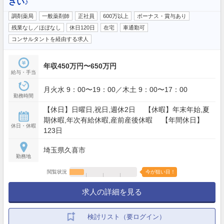
さい♪
調剤薬局
一般薬剤師
正社員
600万以上
ボーナス・賞与あり
残業なし／ほぼなし
休日120日
在宅
車通勤可
コンサルタントを経由する求人
年収450万円〜650万円
給与・手当
月火水 9：00〜19：00／木土 9：00〜17：00
勤務時間
【休日】日曜日,祝日,週休2日 【休暇】年末年始,夏
期休暇,年次有給休暇,産前産後休暇 【年間休日】
休日・休暇
123日
埼玉県久喜市
勤務地
閲覧状況
今が狙い目！
求人の詳細を見る
検討リスト（要ログイン）