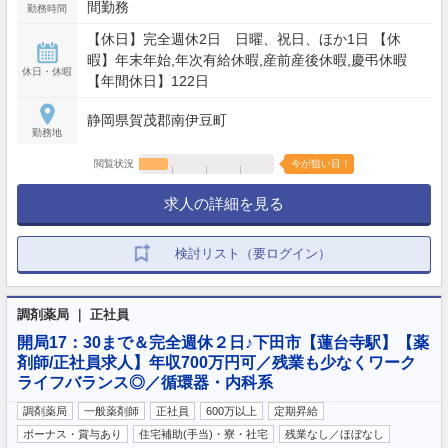
間勤務
勤務時間
【休日】完全週休2日 日曜、祝日、ほか1日 【休
暇】年末年始,年次有給休暇,産前産後休暇,慶弔休暇
休日・休暇
【年間休日】122日
静岡県賀茂郡南伊豆町
勤務地
閲覧状況
今が狙い目！
求人の詳細を見る
検討リスト（要ログイン）
調剤薬局 ｜ 正社員
開局17：30まで＆完全週休２日♪下田市【蓮台寺駅】【薬
剤師/正社員求人】年収700万円可／残業も少なくワーク
ライフバランス◎／循環器・内科系
調剤薬局
一般薬剤師
正社員
600万以上
定期昇給
ボーナス・賞与あり
住宅補助(手当)・寮・社宅
残業なし／ほぼなし