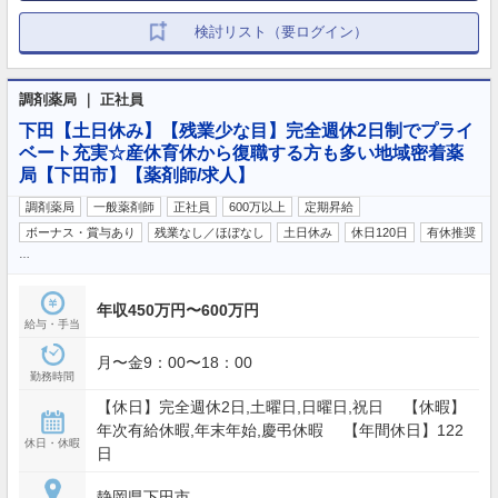
検討リスト（要ログイン）
調剤薬局 ｜ 正社員
下田【土日休み】【残業少な目】完全週休2日制でプライ
ベート充実☆産休育休から復職する方も多い地域密着薬
局【下田市】【薬剤師/求人】
調剤薬局
一般薬剤師
正社員
600万以上
定期昇給
ボーナス・賞与あり
残業なし／ほぼなし
土日休み
休日120日
有休推奨
…
年収450万円〜600万円
給与・手当
月〜金9：00〜18：00
勤務時間
【休日】完全週休2日,土曜日,日曜日,祝日 【休暇】
年次有給休暇,年末年始,慶弔休暇 【年間休日】122
休日・休暇
日
静岡県下田市