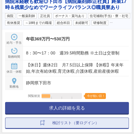
病院未経験も歓迎◎下田市【病院薬剤師/正社員】終業17
時＆残業少なめでワークライフバランス◎職員寮あり
病院
一般薬剤師
正社員
ボーナス・賞与あり
住宅補助(手当)・寮・社宅
…
有休推奨
～18時までの職場
総合科目
未経験可
研修制度
年収369万円〜530万円
給与・手当
8：30〜17：00 週39.5時間勤務 ※土日は交替制
勤務時間
【休日】週休2日 月7.5日以上保障 【休暇】年末年
始,年次有給休暇,育児休暇,介護休暇,産前産後休暇
休日・休暇
静岡県下田市
勤務地
閲覧状況
今が狙い目！
求人の詳細を見る
検討リスト（要ログイン）