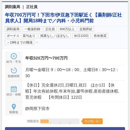
調剤薬局 ｜ 正社員
年収700万円可！下田市/伊豆急下田駅近く【薬剤師/正社
員求人】開局18時まで／内科・小児科門前
調剤薬局
一般薬剤師
正社員
600万以上
定期昇給
ボーナス・賞与あり
残業なし／ほぼなし
休日120日
有休推奨
…
～18時までの職場
年収520万円〜700万円
給与・手当
月曜〜金曜日 9：00〜18：00、土曜日8：30〜12：
30
勤務時間
【休日】完全週休2日,日曜日,祝日 ほか1日 【休
暇】年次有給休暇,年末年始,慶弔休暇,産前産後休暇,
休日・休暇
育児休暇 【年間休日】122日
静岡県下田市
勤務地
閲覧状況
今が狙い目！