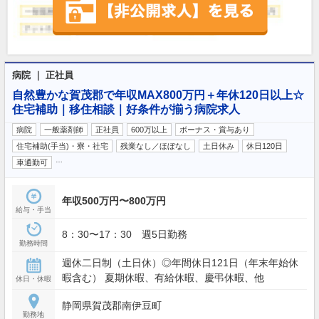
病院 ｜ 正社員
自然豊かな賀茂郡で年収MAX800万円＋年休120日以上☆
住宅補助｜移住相談｜好条件が揃う病院求人
病院
一般薬剤師
正社員
600万以上
ボーナス・賞与あり
住宅補助(手当)・寮・社宅
残業なし／ほぼなし
土日休み
休日120日
…
車通勤可
年収500万円〜800万円
給与・手当
8：30〜17：30 週5日勤務
勤務時間
週休二日制（土日休）◎年間休日121日（年末年始休
暇含む） 夏期休暇、有給休暇、慶弔休暇、他
休日・休暇
静岡県賀茂郡南伊豆町
勤務地