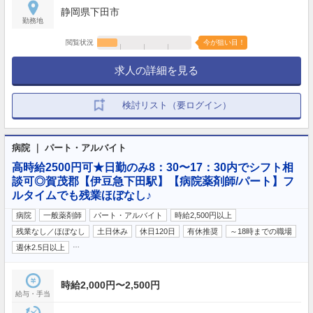
静岡県下田市
勤務地
閲覧状況
今が狙い目！
求人の詳細を見る
検討リスト（要ログイン）
病院 ｜ パート・アルバイト
高時給2500円可★日勤のみ8：30〜17：30内でシフト相
談可◎賀茂郡【伊豆急下田駅】【病院薬剤師/パート】フ
ルタイムでも残業ほぼなし♪
病院
一般薬剤師
パート・アルバイト
時給2,500円以上
残業なし／ほぼなし
土日休み
休日120日
有休推奨
～18時までの職場
…
週休2.5日以上
時給2,000円〜2,500円
給与・手当