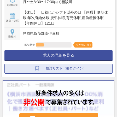
月〜土8:30〜17:30内で相談可
勤務時間
【休日】 日祝ほかシフト以外の日 【休暇】夏期休
暇,年次有給休暇,慶弔休暇,育児休暇,産前産後休暇
休日・休暇
【年間休日】121日
静岡県賀茂郡南伊豆町
勤務地
閲覧状況
今が狙い目！
求人の詳細を見る
検討リスト（要ログイン）