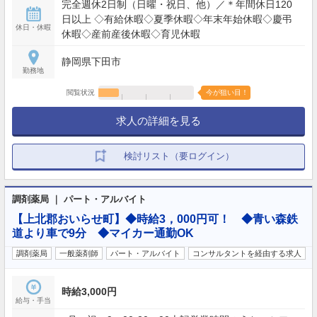
完全週休2日制（日曜・祝日、他）／＊年間休日120
日以上 ◇有給休暇◇夏季休暇◇年末年始休暇◇慶弔
休日・休暇
休暇◇産前産後休暇◇育児休暇
静岡県下田市
勤務地
閲覧状況
今が狙い目！
求人の詳細を見る
検討リスト（要ログイン）
調剤薬局 ｜ パート・アルバイト
【上北郡おいらせ町】◆時給3，000円可！ ◆青い森鉄
道より車で9分 ◆マイカー通勤OK
調剤薬局
一般薬剤師
パート・アルバイト
コンサルタントを経由する求人
時給3,000円
給与・手当