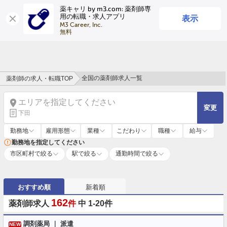
薬キャリ by m3.com: 薬剤師専
表示
用の転職・求人アプリ
ログイン
会員登録
M3 Career, Inc.

無料
全国の薬剤師求人一覧
薬剤師の求人・転職TOP
エリアを指定してください
変更
下田
勤務地
雇用形態
業種
こだわり
職種
給与
勤務地を指定してください
市区町村で絞る
駅で絞る
通勤時間で絞る
おすすめ順
新着順
162
薬剤師求人
件
中 1-20件
調剤薬局 ｜ 派遣
NEW