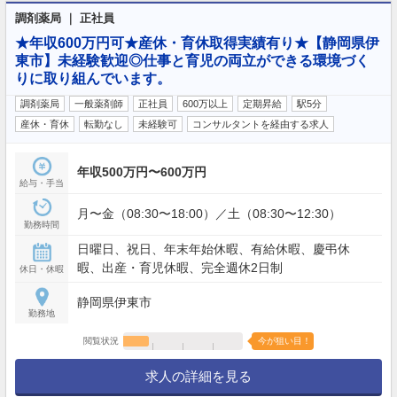
調剤薬局 ｜ 正社員
★年収600万円可★産休・育休取得実績有り★【静岡県伊
東市】未経験歓迎◎仕事と育児の両立ができる環境づく
りに取り組んでいます。
調剤薬局
一般薬剤師
正社員
600万以上
定期昇給
駅5分
産休・育休
転勤なし
未経験可
コンサルタントを経由する求人
年収500万円〜600万円
給与・手当
月〜金（08:30〜18:00）／土（08:30〜12:30）
勤務時間
日曜日、祝日、年末年始休暇、有給休暇、慶弔休
暇、出産・育児休暇、完全週休2日制
休日・休暇
静岡県伊東市
勤務地
閲覧状況
今が狙い目！
求人の詳細を見る