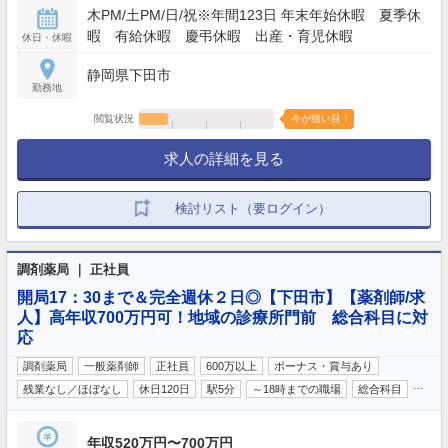
木PM/土PM/日/祝※年間123日 年末年始休暇 夏季休
暇 有給休暇 慶弔休暇 出産・育児休暇
休日・休暇
静岡県下田市
勤務地
閲覧状況
今が狙い目！
求人の詳細を見る
検討リスト（要ログイン）
調剤薬局 ｜ 正社員
開局17：30まで＆完全週休２日◎【下田市】【薬剤師/求
人】高年収700万円可！地域の診療所門前 総合科目に対
応
調剤薬局
一般薬剤師
正社員
600万以上
ボーナス・賞与あり
…
残業なし／ほぼなし
休日120日
駅5分
～18時までの職場
総合科目
年収520万円〜700万円