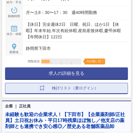
給与・手当
月〜土8：30〜17：30 週40時間勤務
勤務時間
【休日】完全週休2日 日曜、祝日、ほか1日 【休
暇】年末年始,年次有給休暇,産前産後休暇,慶弔休暇
休日・休暇
【年間休日】122日
静岡県下田市
勤務地
閲覧状況
今が狙い目！
求人の詳細を見る
検討リスト（要ログイン）
企業 ｜ 正社員
未経験も歓迎の企業求人！【下田市】【企業薬剤師/正社
員】土日祝お休み・平日17時残業ほぼ無し／他支店の薬
剤師とも連携でき安心感◎／歴史ある老舗医薬品卸