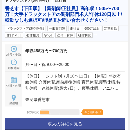
ドラッグストア(調剤併設) ｜ 正社員
香芝市【下田駅】【薬剤師/正社員】高年収！505〜700
万！大手ドラックストアの調剤部門求人/年休120日以上/
転勤なしも選択可能/是非お問い合わせください！
ドラッグストア(調剤併設)
一般薬剤師
正社員
600万以上
定期昇給
…
休日120日
有休推奨
駅5分
産休・育休
研修制度
年収458万円〜700万円
給与・手当
月〜日・祝 9:00〜20:00
勤務時間
【休日】 シフト制（月10〜11日） 【休暇】年次有
給休暇,介護休暇,産前産後休暇,育児休暇,慶弔休暇,特
休日・休暇
別休暇 連続休暇(最大7日）、慶弔休暇、アニバー
サリー(1日）、 産産前産後休暇、育児(最大2年）、
奈良県香芝市
介護休業 他 ※年間休日：入社2年目以降休日・休暇
勤務地
122日以上 【年間休日】120日
閲覧状況
今が狙い目！
求人の詳細を見る