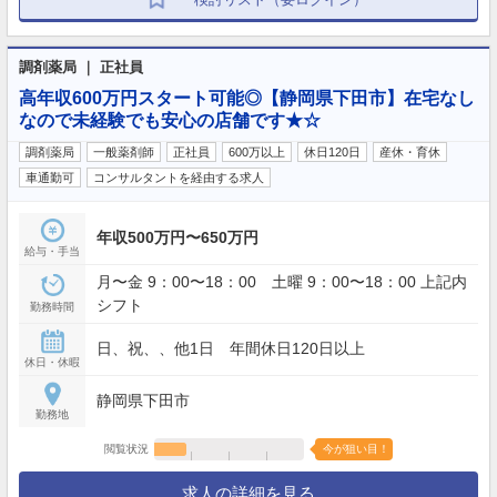
調剤薬局 ｜ 正社員
高年収600万円スタート可能◎【静岡県下田市】在宅なし
なので未経験でも安心の店舗です★☆
調剤薬局
一般薬剤師
正社員
600万以上
休日120日
産休・育休
車通勤可
コンサルタントを経由する求人
年収500万円〜650万円
給与・手当
月〜金 9：00〜18：00 土曜 9：00〜18：00 上記内
シフト
勤務時間
日、祝、、他1日 年間休日120日以上
休日・休暇
静岡県下田市
勤務地
閲覧状況
今が狙い目！
求人の詳細を見る