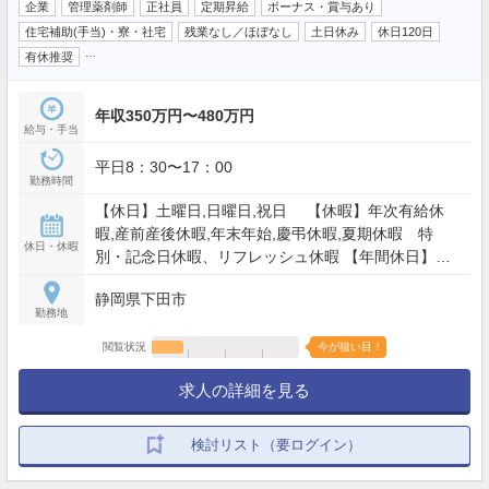
企業
管理薬剤師
正社員
定期昇給
ボーナス・賞与あり
住宅補助(手当)・寮・社宅
残業なし／ほぼなし
土日休み
休日120日
…
有休推奨
年収350万円〜480万円
給与・手当
平日8：30〜17：00
勤務時間
【休日】土曜日,日曜日,祝日 【休暇】年次有給休
暇,産前産後休暇,年末年始,慶弔休暇,夏期休暇 特
休日・休暇
別・記念日休暇、リフレッシュ休暇 【年間休日】
122日
静岡県下田市
勤務地
閲覧状況
今が狙い目！
求人の詳細を見る
検討リスト（要ログイン）