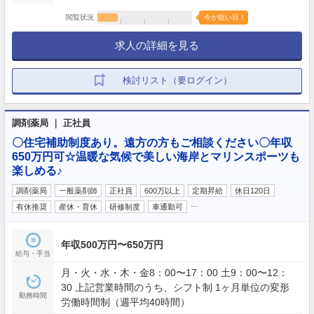
閲覧状況
今が狙い目！
求人の詳細を見る
検討リスト（要ログイン）
調剤薬局 ｜ 正社員
〇住宅補助制度あり。遠方の方もご相談ください〇年収
650万円可☆温暖な気候で美しい海岸とマリンスポーツも
楽しめる♪
調剤薬局
一般薬剤師
正社員
600万以上
定期昇給
休日120日
…
有休推奨
産休・育休
研修制度
車通勤可
年収500万円〜650万円
給与・手当
月・火・水・木・金8：00〜17：00 土9：00〜12：
30 上記営業時間のうち、シフト制 1ヶ月単位の変形
勤務時間
労働時間制（週平均40時間）