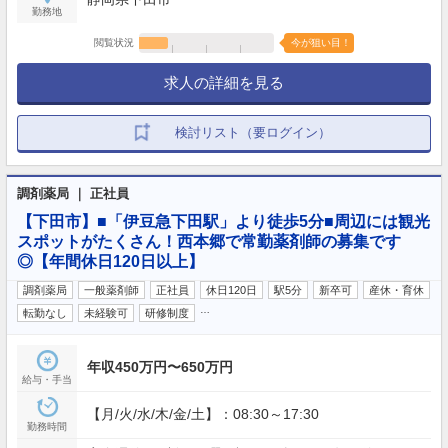
勤務地
閲覧状況
今が狙い目！
求人の詳細を見る
検討リスト（要ログイン）
調剤薬局 ｜ 正社員
【下田市】■「伊豆急下田駅」より徒歩5分■周辺には観光
スポットがたくさん！西本郷で常勤薬剤師の募集です
◎【年間休日120日以上】
調剤薬局
一般薬剤師
正社員
休日120日
駅5分
新卒可
産休・育休
…
転勤なし
未経験可
研修制度
年収450万円〜650万円
給与・手当
【月/火/水/木/金/土】：08:30～17:30
勤務時間