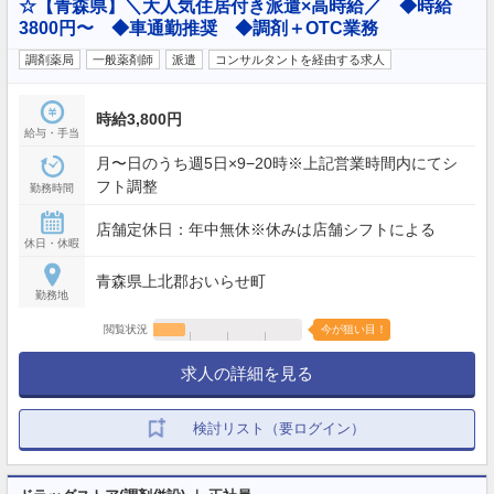
☆【青森県】＼大人気住居付き派遣×高時給／ ◆時給
3800円〜 ◆車通勤推奨 ◆調剤＋OTC業務
調剤薬局
一般薬剤師
派遣
コンサルタントを経由する求人
時給3,800円
給与・手当
月〜日のうち週5日×9−20時※上記営業時間内にてシ
フト調整
勤務時間
店舗定休日：年中無休※休みは店舗シフトによる
休日・休暇
青森県上北郡おいらせ町
勤務地
閲覧状況
今が狙い目！
求人の詳細を見る
検討リスト（要ログイン）