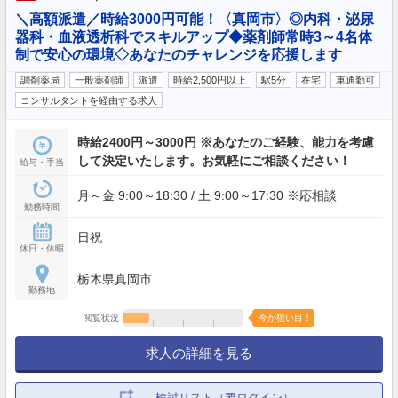
＼高額派遣／時給3000円可能！〈真岡市〉◎内科・泌尿
器科・血液透析科でスキルアップ◆薬剤師常時3～4名体
制で安心の環境◇あなたのチャレンジを応援します
調剤薬局
一般薬剤師
派遣
時給2,500円以上
駅5分
在宅
車通勤可
コンサルタントを経由する求人
時給2400円～3000円 ※あなたのご経験、能力を考慮
して決定いたします。お気軽にご相談ください！
給与・手当
月～金 9:00～18:30 / 土 9:00～17:30 ※応相談
勤務時間
日祝
休日・休暇
栃木県真岡市
勤務地
閲覧状況
今が狙い目！
求人の詳細を見る
検討リスト（要ログイン）