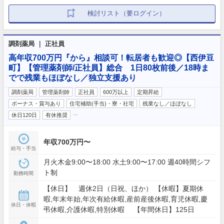
検討リスト（要ログイン）
調剤薬局 ｜ 正社員
高年収700万円『から』相談可！転居者も歓迎◎【西伊豆
町】【管理薬剤師/正社員】総合 1日80枚前後／18時ま
でで残業もほぼなし／独立支援あり
調剤薬局
管理薬剤師
正社員
600万以上
定期昇給
ボーナス・賞与あり
住宅補助(手当)・寮・社宅
残業なし／ほぼなし
…
休日120日
有休推奨
年収700万円〜
給与・手当
月火木金9:00〜18:00 水土9:00〜17:00 週40時間シフ
ト制
勤務時間
【休日】 週休2日（日祝、ほか） 【休暇】夏期休
暇,年末年始,年次有給休暇,産前産後休暇,育児休暇,慶
休日・休暇
弔休暇,介護休暇,特別休暇 【年間休日】125日