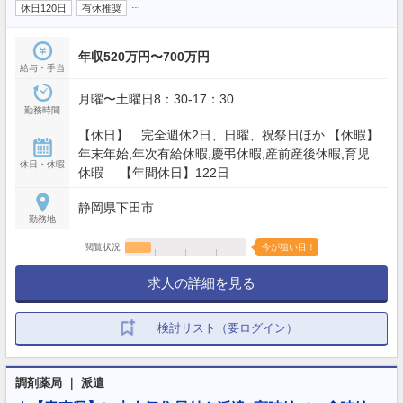
…
休日120日
有休推奨
年収520万円〜700万円
給与・手当
月曜〜土曜日8：30-17：30
勤務時間
【休日】 完全週休2日、日曜、祝祭日ほか 【休暇】
年末年始,年次有給休暇,慶弔休暇,産前産後休暇,育児
休日・休暇
休暇 【年間休日】122日
静岡県下田市
勤務地
閲覧状況
今が狙い目！
求人の詳細を見る
検討リスト（要ログイン）
調剤薬局 ｜ 派遣