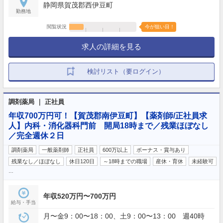
静岡県賀茂郡西伊豆町
勤務地
閲覧状況
今が狙い目！
求人の詳細を見る
検討リスト（要ログイン）
調剤薬局 ｜ 正社員
年収700万円可！【賀茂郡南伊豆町】【薬剤師/正社員求
人】内科・消化器科門前 開局18時まで／残業ほぼなし
／完全週休２日
調剤薬局
一般薬剤師
正社員
600万以上
ボーナス・賞与あり
残業なし／ほぼなし
休日120日
～18時までの職場
産休・育休
未経験可
…
年収520万円〜700万円
給与・手当
月〜金9：00〜18：00、土9：00〜13：00 週40時