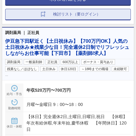
検討リスト（要ログイン）
調剤薬局 ｜ 正社員
伊豆急下田駅近く【土日祝休み】【700万円OK】人気の
土日祝休み★残業少な目！完全週休2日制でリフレッシュ
しながらお仕事可能【下田市】【薬剤師/求人】
調剤薬局
一般薬剤師
正社員
600万以上
ボーナス・賞与あり
残業なし／ほぼなし
土日休み
休日120日
～18時までの職場
未経験可
…
年収520万円〜700万円
給与・手当
月曜〜金曜日 9：00〜18：00
勤務時間
【休日】完全週休2日,土曜日,日曜日,祝日 【休暇】
年次有給休暇,年末年始,慶弔休暇 【年間休日】120
休日・休暇
日