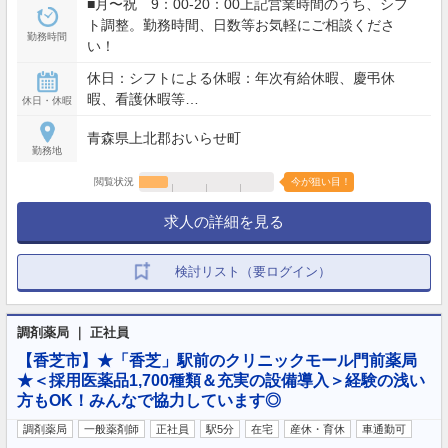
■月〜祝 9：00-20：00上記営業時間のうち、シフ
ト調整。勤務時間、日数等お気軽にご相談くださ
勤務時間
い！
休日：シフトによる休暇：年次有給休暇、慶弔休
暇、看護休暇等…
休日・休暇
青森県上北郡おいらせ町
勤務地
閲覧状況
今が狙い目！
求人の詳細を見る
検討リスト（要ログイン）
調剤薬局 ｜ 正社員
【香芝市】★「香芝」駅前のクリニックモール門前薬局
★＜採用医薬品1,700種類＆充実の設備導入＞経験の浅い
方もOK！みんなで協力しています◎
調剤薬局
一般薬剤師
正社員
駅5分
在宅
産休・育休
車通勤可