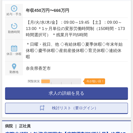
年収450万円〜666万円
給与・手当
【月/火/水/木/金】：09:00～19:45 【土】：09:00～
13:00 ＊1ヶ月単位の変形労働時間制（150時間・173
勤務時間
時間選択可） ＊残業月平均5時間
＊日曜・祝日、他 ◇有給休暇◇夏季休暇◇年末年始
休暇◇慶弔休暇◇産前産後休暇◇育児休暇◇連続休
休日・休暇
暇
奈良県香芝市
勤務地
閲覧状況
今が狙い目！
求人の詳細を見る
検討リスト（要ログイン）
病院 ｜ 正社員