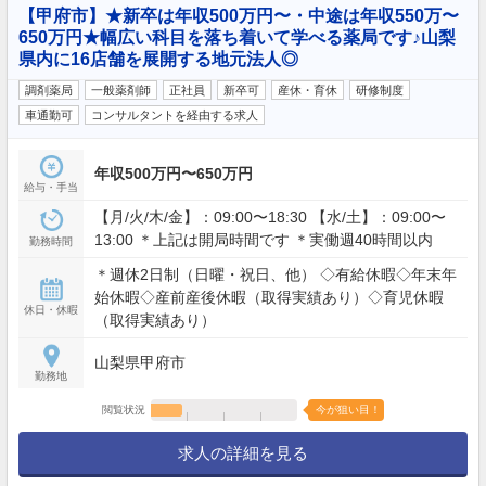
【甲府市】★新卒は年収500万円〜・中途は年収550万〜
650万円★幅広い科目を落ち着いて学べる薬局です♪山梨
県内に16店舗を展開する地元法人◎
調剤薬局
一般薬剤師
正社員
新卒可
産休・育休
研修制度
車通勤可
コンサルタントを経由する求人
年収500万円〜650万円
給与・手当
【月/火/木/金】：09:00〜18:30 【水/土】：09:00〜
13:00 ＊上記は開局時間です ＊実働週40時間以内
勤務時間
＊週休2日制（日曜・祝日、他） ◇有給休暇◇年末年
始休暇◇産前産後休暇（取得実績あり）◇育児休暇
休日・休暇
（取得実績あり）
山梨県甲府市
勤務地
閲覧状況
今が狙い目！
求人の詳細を見る