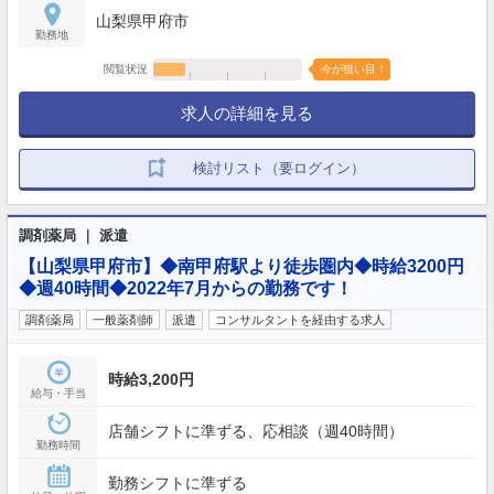
山梨県甲府市
勤務地
閲覧状況
今が狙い目！
求人の詳細を見る
検討リスト（要ログイン）
調剤薬局 ｜ 派遣
【山梨県甲府市】◆南甲府駅より徒歩圏内◆時給3200円
◆週40時間◆2022年7月からの勤務です！
調剤薬局
一般薬剤師
派遣
コンサルタントを経由する求人
時給3,200円
給与・手当
店舗シフトに準ずる、応相談（週40時間）
勤務時間
勤務シフトに準ずる