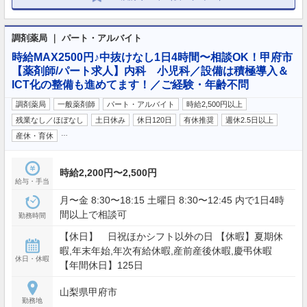
調剤薬局 ｜ パート・アルバイト
時給MAX2500円♪中抜けなし1日4時間〜相談OK！甲府市
【薬剤師/パート求人】内科 小児科／設備は積極導入＆
ICT化の整備も進めてます！／ご経験・年齢不問
調剤薬局
一般薬剤師
パート・アルバイト
時給2,500円以上
残業なし／ほぼなし
土日休み
休日120日
有休推奨
週休2.5日以上
…
産休・育休
時給2,200円〜2,500円
給与・手当
月〜金 8:30〜18:15 土曜日 8:30〜12:45 内で1日4時
間以上で相談可
勤務時間
【休日】 日祝ほかシフト以外の日 【休暇】夏期休
暇,年末年始,年次有給休暇,産前産後休暇,慶弔休暇
休日・休暇
【年間休日】125日
山梨県甲府市
勤務地