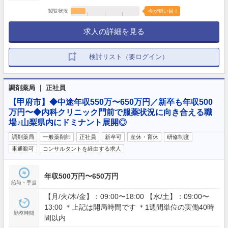
閲覧状況
今が狙い目！
求人の詳細を見る
検討リスト（要ログイン）
調剤薬局 ｜ 正社員
【甲府市】◆中途年収550万〜650万円／新卒も年収500
万円〜◆内科クリニック門前で服薬状況に向き合える職
場♪山梨県内にドミナント展開◎
調剤薬局
一般薬剤師
正社員
新卒可
産休・育休
研修制度
車通勤可
コンサルタントを経由する求人
年収500万円〜650万円
給与・手当
【月/火/木/金】：09:00〜18:00 【水/土】：09:00〜
13:00 ＊上記は開局時間です ＊1週間単位の実働40時
勤務時間
間以内