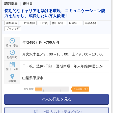
調剤薬局 ｜ 正社員
長期的なキャリアを築ける環境、コミュニケーション能
力を活かし、成長したい方大歓迎！
調剤薬局
一般薬剤師
正社員
休日120日
60歳以上
年齢不問
ブランク可
年収480万円〜700万円
給与・手当
月火水木金／9：00～18：00、土／9：00～13：00
勤務時間
日・祝、週休2日制・夏期休暇・年末年始休暇 ほか
休日・休暇
山梨県甲府市
勤務地
閲覧状況
今が狙い目！
求人の詳細を見る
検討リスト（要ログイン）