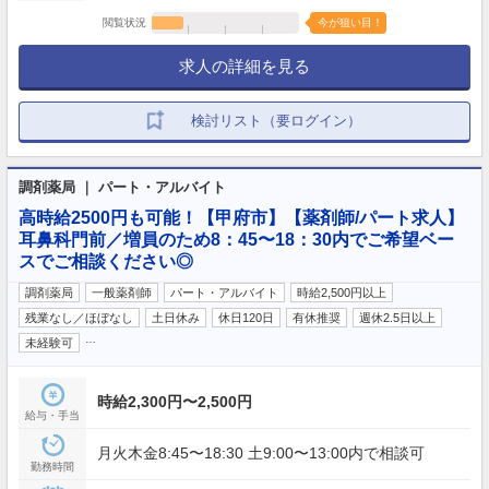
閲覧状況
今が狙い目！
求人の詳細を見る
検討リスト（要ログイン）
調剤薬局 ｜ パート・アルバイト
高時給2500円も可能！【甲府市】【薬剤師/パート求人】
耳鼻科門前／増員のため8：45〜18：30内でご希望ベー
スでご相談ください◎
調剤薬局
一般薬剤師
パート・アルバイト
時給2,500円以上
残業なし／ほぼなし
土日休み
休日120日
有休推奨
週休2.5日以上
…
未経験可
時給2,300円〜2,500円
給与・手当
月火木金8:45〜18:30 土9:00〜13:00内で相談可
勤務時間