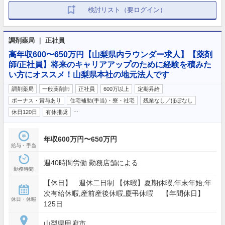
検討リスト（要ログイン）
調剤薬局 ｜ 正社員
高年収600〜650万円【山梨県内ラウンダー求人】【薬剤
師/正社員】将来のキャリアアップのために経験を積みた
い方にオススメ！山梨県本社の地元法人です
調剤薬局
一般薬剤師
正社員
600万以上
定期昇給
ボーナス・賞与あり
住宅補助(手当)・寮・社宅
残業なし／ほぼなし
…
休日120日
有休推奨
年収600万円〜650万円
給与・手当
週40時間労働 勤務店舗による
勤務時間
【休日】 週休二日制 【休暇】夏期休暇,年末年始,年
次有給休暇,産前産後休暇,慶弔休暇 【年間休日】
休日・休暇
125日
山梨県甲府市