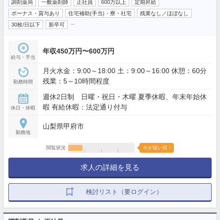
調剤薬局
一般薬剤師
正社員
600万以上
定期昇給
ボーナス・賞与あり
住宅補助(手当)・寮・社宅
残業なし／ほぼなし
…
30枚/日以下
新卒可
年収450万円〜600万円
給与・手当
月火水金：9:00～18:00 土：9:00～16:00 休憩：60分
残業：5～10時間程度
勤務時間
週休2日制 日曜・祝日・木曜 夏季休暇、年末年始休
暇 有給休暇：法定通り付与
休日・休暇
山梨県甲府市
勤務地
閲覧状況
今が狙い目！
求人の詳細を見る
検討リスト（要ログイン）