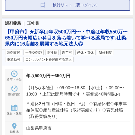
検討リスト（要ログイン）
調剤薬局 ｜ 正社員
【甲府市】★新卒は年収500万円〜・中途は年収550万〜
650万円★幅広い科目を落ち着いて学べる薬局です♪山梨
県内に16店舗を展開する地元法人◎
調剤薬局
一般薬剤師
正社員
新卒可
産休・育休
研修制度
車通勤可
コンサルタントを経由する求人
年収500万円〜650万円
給与・手当
【月/火/木/金】：09:00〜18:30 【水/土】：09:00〜
13:00 ＊上記は開局時間です ＊実働週40時間以内
勤務時間
＊週休2日制（日曜・祝日、他） ◇有給休暇◇年末年
始休暇◇産前産後休暇（取得実績あり）◇育児休暇
休日・休暇
（取得実績あり）
山梨県甲府市
勤務地