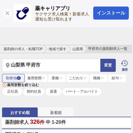
薬キャリアプリ
インストール
ログイン
会員登録
サクサク求人検索！新着求人
通知も受け取れます
甲府市の薬剤師求人一覧
薬剤師の求人・転職TOP
地域で探す
山梨県
山梨県 甲府市
変更
履歴
勤務地
雇用形態
業種
こだわり
職種
給与
✓
雇用形態を絞り込む
正社員
契約社員
派遣
パート・アルバイト
おすすめ順
新着順
326
薬剤師求人
件
中 1-20件