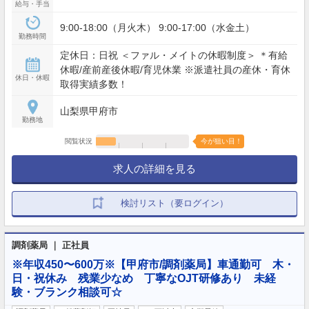
給与・手当
9:00-18:00（月火木） 9:00-17:00（水金土）
勤務時間
定休日：日祝 ＜ファル・メイトの休暇制度＞ ＊有給
休暇/産前産後休暇/育児休業 ※派遣社員の産休・育休
休日・休暇
取得実績多数！
山梨県甲府市
勤務地
閲覧状況
今が狙い目！
求人の詳細を見る
検討リスト（要ログイン）
調剤薬局 ｜ 正社員
※年収450〜600万※【甲府市/調剤薬局】車通勤可 木・
日・祝休み 残業少なめ 丁寧なOJT研修あり 未経
験・ブランク相談可☆