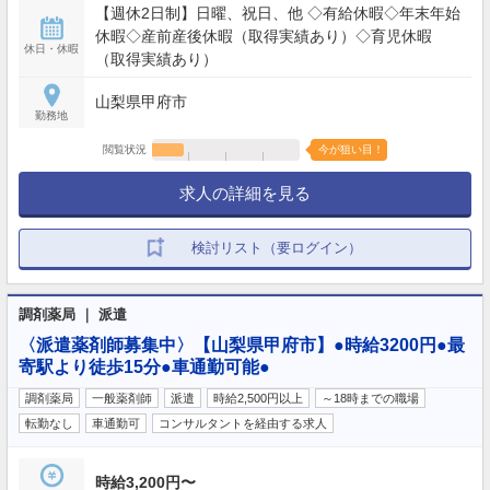
【週休2日制】日曜、祝日、他 ◇有給休暇◇年末年始
休暇◇産前産後休暇（取得実績あり）◇育児休暇
休日・休暇
（取得実績あり）
山梨県甲府市
勤務地
閲覧状況
今が狙い目！
求人の詳細を見る
検討リスト（要ログイン）
調剤薬局 ｜ 派遣
〈派遣薬剤師募集中〉【山梨県甲府市】●時給3200円●最
寄駅より徒歩15分●車通勤可能●
調剤薬局
一般薬剤師
派遣
時給2,500円以上
～18時までの職場
転勤なし
車通勤可
コンサルタントを経由する求人
時給3,200円〜