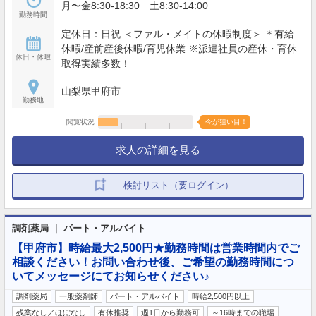
月〜金8:30-18:30 土8:30-14:00
勤務時間
定休日：日祝 ＜ファル・メイトの休暇制度＞ ＊有給
休暇/産前産後休暇/育児休業 ※派遣社員の産休・育休
休日・休暇
取得実績多数！
山梨県甲府市
勤務地
閲覧状況
今が狙い目！
求人の詳細を見る
検討リスト（要ログイン）
調剤薬局 ｜ パート・アルバイト
【甲府市】時給最大2,500円★勤務時間は営業時間内でご
相談ください！お問い合わせ後、ご希望の勤務時間につ
いてメッセージにてお知らせください♪
調剤薬局
一般薬剤師
パート・アルバイト
時給2,500円以上
残業なし／ほぼなし
有休推奨
週1日から勤務可
～16時までの職場