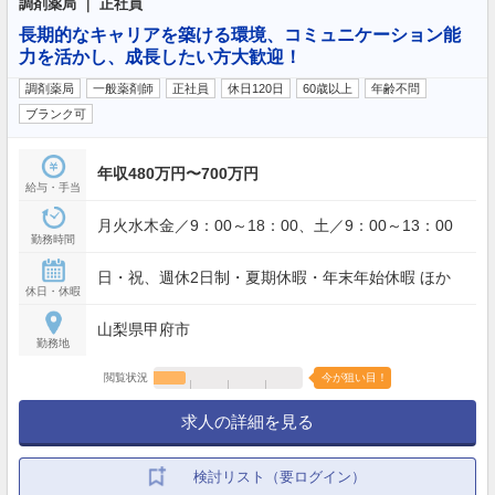
調剤薬局 ｜ 正社員
長期的なキャリアを築ける環境、コミュニケーション能
力を活かし、成長したい方大歓迎！
調剤薬局
一般薬剤師
正社員
休日120日
60歳以上
年齢不問
ブランク可
年収480万円〜700万円
給与・手当
月火水木金／9：00～18：00、土／9：00～13：00
勤務時間
日・祝、週休2日制・夏期休暇・年末年始休暇 ほか
休日・休暇
山梨県甲府市
勤務地
閲覧状況
今が狙い目！
求人の詳細を見る
検討リスト（要ログイン）