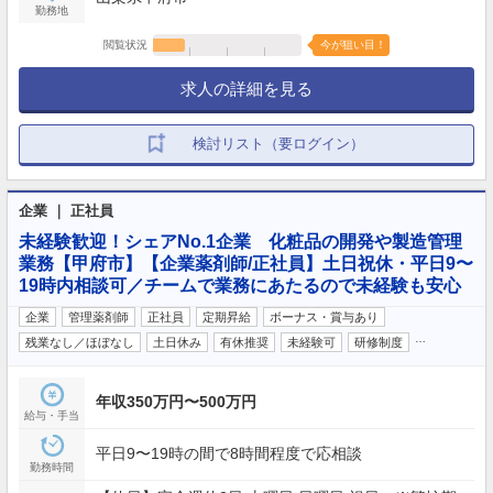
勤務地
閲覧状況
今が狙い目！
求人の詳細を見る
検討リスト（要ログイン）
企業 ｜ 正社員
未経験歓迎！シェアNo.1企業 化粧品の開発や製造管理
業務【甲府市】【企業薬剤師/正社員】土日祝休・平日9〜
19時内相談可／チームで業務にあたるので未経験も安心
企業
管理薬剤師
正社員
定期昇給
ボーナス・賞与あり
…
残業なし／ほぼなし
土日休み
有休推奨
未経験可
研修制度
年収350万円〜500万円
給与・手当
平日9〜19時の間で8時間程度で応相談
勤務時間