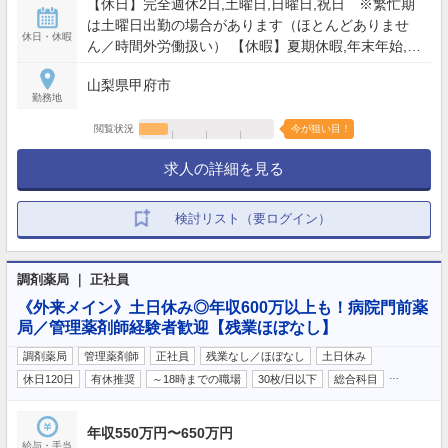
【休日】完全週休2日,土曜日,日曜日,祝日 ※繁忙期
は土曜日出勤の場合があります（ほとんどありませ
休日・休暇
ん／時間外労働扱い） 【休暇】夏期休暇,年末年始,年
次有給休暇 GW
山梨県甲府市
勤務地
閲覧状況
今が狙い目！
求人の詳細を見る
検討リスト（要ログイン）
調剤薬局 ｜ 正社員
《外来メイン》土日休み◎年収600万以上も！病院門前薬
局／管理薬剤師経験者歓迎【残業ほぼなし】
調剤薬局
管理薬剤師
正社員
残業なし／ほぼなし
土日休み
…
休日120日
有休推奨
～18時までの職場
30枚/日以下
総合科目
年収550万円〜650万円
給与・手当