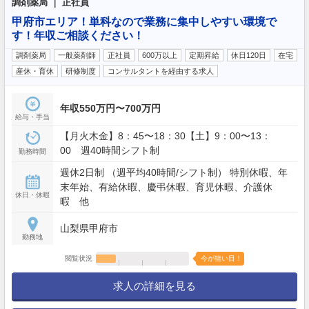
調剤薬局 ｜ 正社員
甲府市エリア！単科なので業務に集中しやすい環境で
す！年収ご相談ください！
調剤薬局
一般薬剤師
正社員
600万以上
定期昇給
休日120日
在宅
産休・育休
研修制度
コンサルタントを経由する求人
年収550万円〜700万円
給与・手当
【月火木金】8：45〜18：30【土】9：00〜13：
00 週40時間シフト制
勤務時間
週休2日制 （週平均40時間/シフト制） 特別休暇、年
末年始、有給休暇、慶弔休暇、育児休暇、介護休
休日・休暇
暇 他
山梨県甲府市
勤務地
閲覧状況
今が狙い目！
求人の詳細を見る