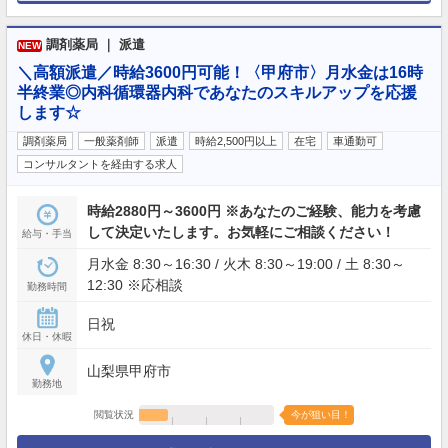
調剤薬局 ｜ 派遣
NEW
＼高額派遣／時給3600円可能！〈甲府市〉月水金は16時
半終業◎内科循環器内科であなたのスキルアップを応援
します☆
調剤薬局
一般薬剤師
派遣
時給2,500円以上
在宅
車通勤可
コンサルタントを経由する求人
時給2880円～3600円 ※あなたのご経験、能力を考慮
して決定いたします。お気軽にご相談ください！
給与・手当
月水金 8:30～16:30 / 火木 8:30～19:00 / 土 8:30～
12:30 ※応相談
勤務時間
日祝
休日・休暇
山梨県甲府市
勤務地
閲覧状況
今が狙い目！