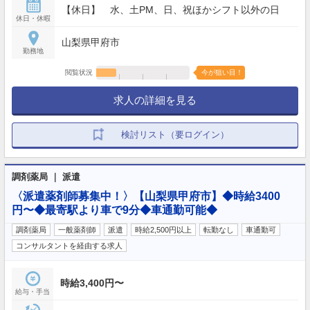
【休日】 水、土PM、日、祝ほかシフト以外の日
休日・休暇
山梨県甲府市
勤務地
閲覧状況
今が狙い目！
求人の詳細を見る
検討リスト（要ログイン）
調剤薬局 ｜ 派遣
〈派遣薬剤師募集中！〉【山梨県甲府市】◆時給3400
円〜◆最寄駅より車で9分◆車通勤可能◆
調剤薬局
一般薬剤師
派遣
時給2,500円以上
転勤なし
車通勤可
コンサルタントを経由する求人
時給3,400円〜
給与・手当