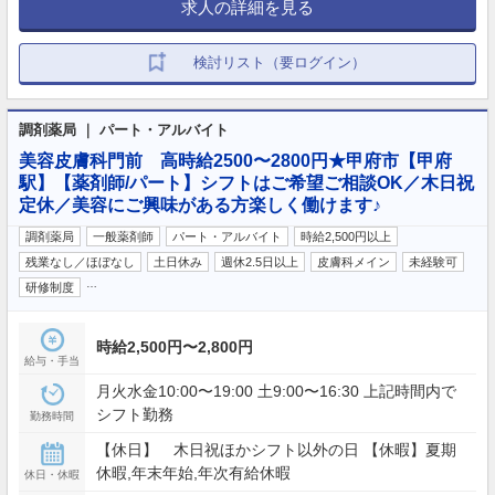
求人の詳細を見る
検討リスト（要ログイン）
調剤薬局 ｜ パート・アルバイト
美容皮膚科門前 高時給2500〜2800円★甲府市【甲府
駅】【薬剤師/パート】シフトはご希望ご相談OK／木日祝
定休／美容にご興味がある方楽しく働けます♪
調剤薬局
一般薬剤師
パート・アルバイト
時給2,500円以上
残業なし／ほぼなし
土日休み
週休2.5日以上
皮膚科メイン
未経験可
…
研修制度
時給2,500円〜2,800円
給与・手当
月火水金10:00〜19:00 土9:00〜16:30 上記時間内で
シフト勤務
勤務時間
【休日】 木日祝ほかシフト以外の日 【休暇】夏期
休暇,年末年始,年次有給休暇
休日・休暇