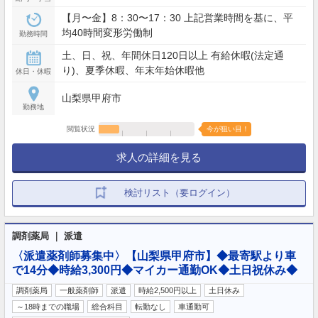
【月〜金】8：30〜17：30 上記営業時間を基に、平
均40時間変形労働制
勤務時間
土、日、祝、年間休日120日以上 有給休暇(法定通
り)、夏季休暇、年末年始休暇他
休日・休暇
山梨県甲府市
勤務地
閲覧状況
今が狙い目！
求人の詳細を見る
検討リスト（要ログイン）
調剤薬局 ｜ 派遣
〈派遣薬剤師募集中〉【山梨県甲府市】◆最寄駅より車
で14分◆時給3,300円◆マイカー通勤OK◆土日祝休み◆
調剤薬局
一般薬剤師
派遣
時給2,500円以上
土日休み
～18時までの職場
総合科目
転勤なし
車通勤可