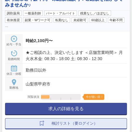
みませんか♪
調剤薬局
一般薬剤師
パート・アルバイト
残業なし／ほぼなし
有休推奨
副業・Wワーク可
転勤なし
未経験可
60歳以上
年齢不問
…
時給2,100円〜
給与・手当
★ご相談の上、決定いたします ＜店舗営業時間＞ 月
火水木金: 08:30 - 18:00 土: 08:30 - 12:30
勤務時間
勤務日以外
休日・休暇
山梨県甲府市
勤務地
閲覧状況
今が狙い目！
求人の詳細を見る
検討リスト（要ログイン）