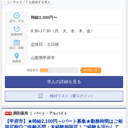
コンサルタントを経由する求人
時給3,300円〜
給与・手当
8:30-17:30（月、火、水、木、金）
勤務時間
定休日：土日祝
休日・休暇
山梨県甲府市
勤務地
閲覧状況
今が狙い目！
求人の詳細を見る
検討リスト（要ログイン）
調剤薬局 ｜ パート・アルバイト
NEW
【甲府市】★時給2,100円～/パート募集★勤務時間はご相
談可能◎ご年齢不問・未経験相談可！ご経験を活かして