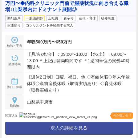
万円〜◆内科クリニック門前で服薬状況に向き合える職
場♪山梨県内にドミナント展開◎
調剤薬局
一般薬剤師
正社員
新卒可
産休・育休
研修制度
車通勤可
コンサルタントを経由する求人
年収500万円〜650万円
給与・手当
【月/火/木/金】：09:00〜18:00 【水/土】：09:00〜
13:00 ＊上記は開局時間です ＊1週間単位の実働40時
勤務時間
間以内
【週休2日制】日曜、祝日、他 ◇有給休暇◇年末年始
休暇◇産前産後休暇（取得実績あり）◇育児休暇
休日・休暇
（取得実績あり）
山梨県甲府市
勤務地
閲覧状況
今が狙い目！
求人の詳細を見る