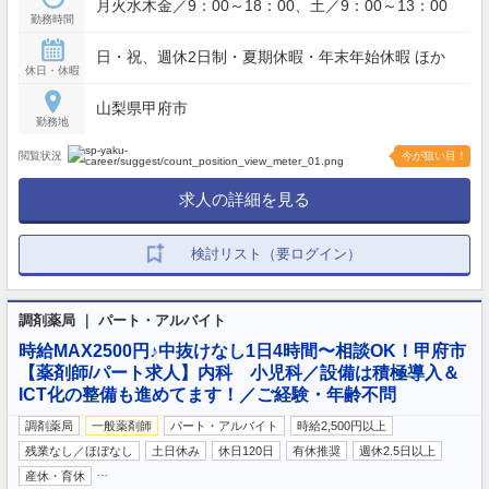
月火水木金／9：00～18：00、土／9：00～13：00
勤務時間
日・祝、週休2日制・夏期休暇・年末年始休暇 ほか
休日・休暇
山梨県甲府市
勤務地
閲覧状況
今が狙い目！
求人の詳細を見る
検討リスト（要ログイン）
調剤薬局 ｜ パート・アルバイト
時給MAX2500円♪中抜けなし1日4時間〜相談OK！甲府市
【薬剤師/パート求人】内科 小児科／設備は積極導入＆
ICT化の整備も進めてます！／ご経験・年齢不問
調剤薬局
一般薬剤師
パート・アルバイト
時給2,500円以上
残業なし／ほぼなし
土日休み
休日120日
有休推奨
週休2.5日以上
…
産休・育休