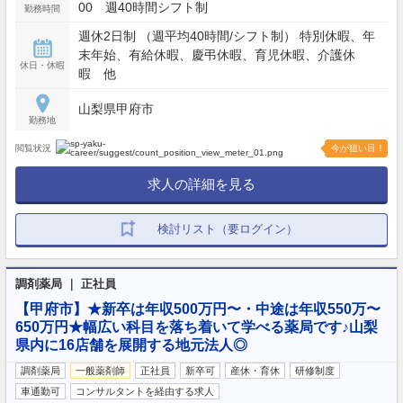
00 週40時間シフト制
勤務時間
週休2日制 （週平均40時間/シフト制） 特別休暇、年
末年始、有給休暇、慶弔休暇、育児休暇、介護休
休日・休暇
暇 他
山梨県甲府市
勤務地
閲覧状況
今が狙い目！
求人の詳細を見る
検討リスト（要ログイン）
調剤薬局 ｜ 正社員
【甲府市】★新卒は年収500万円〜・中途は年収550万〜
650万円★幅広い科目を落ち着いて学べる薬局です♪山梨
県内に16店舗を展開する地元法人◎
調剤薬局
一般薬剤師
正社員
新卒可
産休・育休
研修制度
車通勤可
コンサルタントを経由する求人