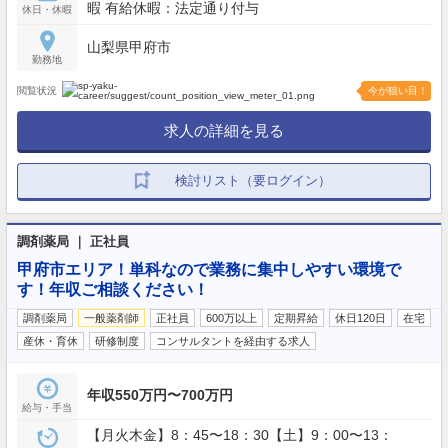
暇 有給休暇：法定通り付与
休日・休暇
山梨県甲府市
勤務地
閲覧状況
今が狙い目！
求人の詳細を見る
検討リスト（要ログイン）
調剤薬局 ｜ 正社員
甲府市エリア！単科なので業務に集中しやすい環境で
す！年収ご相談ください！
調剤薬局
一般薬剤師
正社員
600万以上
定期昇給
休日120日
在宅
産休・育休
研修制度
コンサルタントを経由する求人
年収550万円〜700万円
給与・手当
【月火木金】8：45〜18：30【土】9：00〜13：