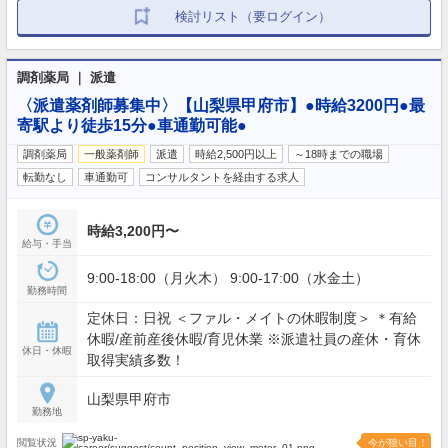
検討リスト（要ログイン）
調剤薬局 ｜ 派遣
〈派遣薬剤師募集中〉【山梨県甲府市】●時給3200円●最
寄駅より徒歩15分●車通勤可能●
調剤薬局
一般薬剤師
派遣
時給2,500円以上
～18時までの職場
転勤なし
車通勤可
コンサルタントを経由する求人
時給3,200円〜
給与・手当
9:00-18:00（月火木） 9:00-17:00（水金土）
勤務時間
定休日：日祝 ＜ファル・メイトの休暇制度＞ ＊有給
休暇/産前産後休暇/育児休業 ※派遣社員の産休・育休
休日・休暇
取得実績多数！
山梨県甲府市
勤務地
閲覧状況
今が狙い目！