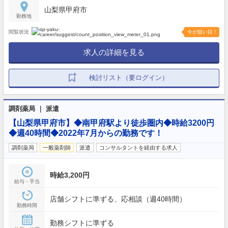
山梨県甲府市
勤務地
閲覧状況
今が狙い目！
求人の詳細を見る
検討リスト（要ログイン）
調剤薬局 ｜ 派遣
【山梨県甲府市】◆南甲府駅より徒歩圏内◆時給3200円
◆週40時間◆2022年7月からの勤務です！
調剤薬局
一般薬剤師
派遣
コンサルタントを経由する求人
時給3,200円
給与・手当
店舗シフトに準ずる、応相談（週40時間）
勤務時間
勤務シフトに準ずる