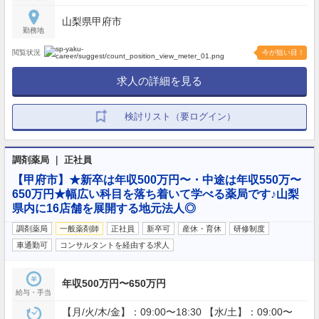
山梨県甲府市
勤務地
閲覧状況
今が狙い目！
求人の詳細を見る
検討リスト（要ログイン）
調剤薬局 ｜ 正社員
【甲府市】★新卒は年収500万円〜・中途は年収550万〜
650万円★幅広い科目を落ち着いて学べる薬局です♪山梨
県内に16店舗を展開する地元法人◎
調剤薬局
一般薬剤師
正社員
新卒可
産休・育休
研修制度
車通勤可
コンサルタントを経由する求人
年収500万円〜650万円
給与・手当
【月/火/木/金】：09:00〜18:30 【水/土】：09:00〜