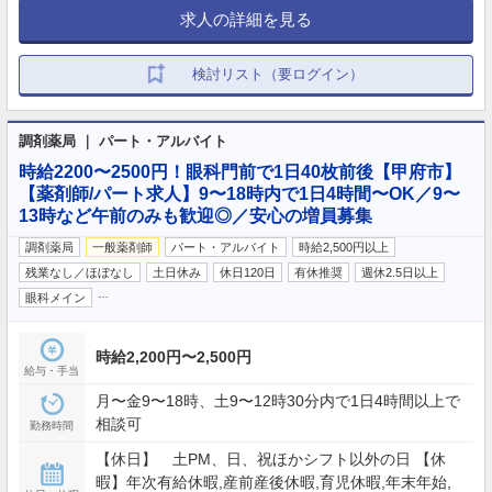
求人の詳細を見る
検討リスト（要ログイン）
調剤薬局 ｜ パート・アルバイト
時給2200〜2500円！眼科門前で1日40枚前後【甲府市】
【薬剤師/パート求人】9〜18時内で1日4時間〜OK／9〜
13時など午前のみも歓迎◎／安心の増員募集
調剤薬局
一般薬剤師
パート・アルバイト
時給2,500円以上
残業なし／ほぼなし
土日休み
休日120日
有休推奨
週休2.5日以上
…
眼科メイン
時給2,200円〜2,500円
給与・手当
月〜金9〜18時、土9〜12時30分内で1日4時間以上で
相談可
勤務時間
【休日】 土PM、日、祝ほかシフト以外の日 【休
暇】年次有給休暇,産前産後休暇,育児休暇,年末年始,