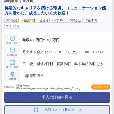
調剤薬局 ｜ 正社員
長期的なキャリアを築ける環境、コミュニケーション能
力を活かし、成長したい方大歓迎！
調剤薬局
一般薬剤師
正社員
休日120日
60歳以上
年齢不問
ブランク可
年収480万円〜700万円
給与・手当
月火水木金／9：00～18：00、土／9：00～13：00
勤務時間
日・祝、週休2日制・夏期休暇・年末年始休暇 ほか
休日・休暇
山梨県甲府市
勤務地
閲覧状況
今が狙い目！
求人の詳細を見る
検討リスト（要ログイン）