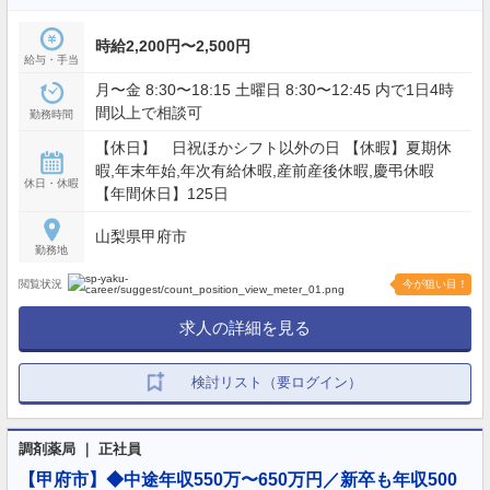
時給2,200円〜2,500円
給与・手当
月〜金 8:30〜18:15 土曜日 8:30〜12:45 内で1日4時
間以上で相談可
勤務時間
【休日】 日祝ほかシフト以外の日 【休暇】夏期休
暇,年末年始,年次有給休暇,産前産後休暇,慶弔休暇
休日・休暇
【年間休日】125日
山梨県甲府市
勤務地
閲覧状況
今が狙い目！
求人の詳細を見る
検討リスト（要ログイン）
調剤薬局 ｜ 正社員
【甲府市】◆中途年収550万〜650万円／新卒も年収500