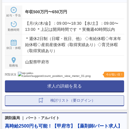
年収500万円〜650万円
給与・手当
【月/火/木/金】：09:00〜18:30 【水/土】：09:00〜
13:00 ＊上記は開局時間です ＊実働週40時間以内
勤務時間
＊週休2日制（日曜・祝日、他） ◇有給休暇◇年末年
始休暇◇産前産後休暇（取得実績あり）◇育児休暇
休日・休暇
（取得実績あり）
山梨県甲府市
勤務地
閲覧状況
今が狙い目！
求人の詳細を見る
検討リスト（要ログイン）
調剤薬局 ｜ パート・アルバイト
高時給2500円も可能！【甲府市】【薬剤師/パート求人】