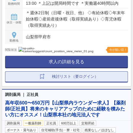
13:00 ＊上記は開局時間です ＊実働週40時間以内
勤務時間
＊週休2日制（日曜・祝日、他） ◇有給休暇◇年末年
始休暇◇産前産後休暇（取得実績あり）◇育児休暇
休日・休暇
（取得実績あり）
山梨県甲府市
勤務地
閲覧状況
今が狙い目！
求人の詳細を見る
検討リスト（要ログイン）
調剤薬局 ｜ 正社員
高年収600〜650万円【山梨県内ラウンダー求人】【薬剤
師/正社員】将来のキャリアアップのために経験を積みた
い方にオススメ！山梨県本社の地元法人です
調剤薬局
一般薬剤師
正社員
600万以上
定期昇給
ボーナス・賞与あり
住宅補助(手当)・寮・社宅
残業なし／ほぼなし