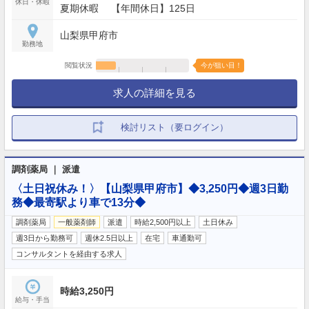
休日・休暇
夏期休暇 【年間休日】125日
山梨県甲府市
勤務地
閲覧状況
今が狙い目！
求人の詳細を見る
検討リスト（要ログイン）
調剤薬局 ｜ 派遣
〈土日祝休み！〉【山梨県甲府市】◆3,250円◆週3日勤
務◆最寄駅より車で13分◆
調剤薬局
一般薬剤師
派遣
時給2,500円以上
土日休み
週3日から勤務可
週休2.5日以上
在宅
車通勤可
コンサルタントを経由する求人
時給3,250円
給与・手当