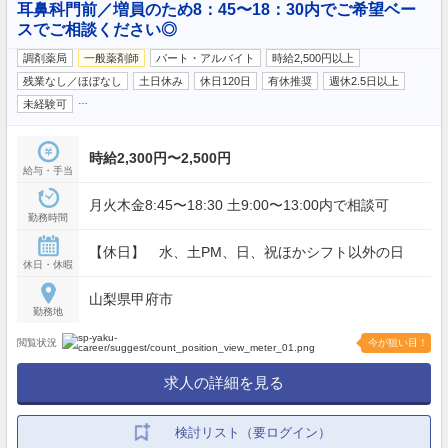
耳鼻科門前／増員のため8：45〜18：30内でご希望ベー
スでご相談ください◎
調剤薬局
一般薬剤師
パート・アルバイト
時給2,500円以上
残業なし／ほぼなし
土日休み
休日120日
有休推奨
週休2.5日以上
…
未経験可
時給2,300円〜2,500円
給与・手当
月火木金8:45〜18:30 土9:00〜13:00内で相談可
勤務時間
【休日】 水、土PM、日、祝ほかシフト以外の日
休日・休暇
山梨県甲府市
勤務地
閲覧状況
今が狙い目！
求人の詳細を見る
検討リスト（要ログイン）