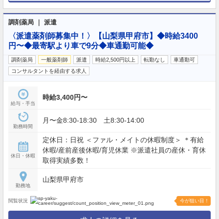
調剤薬局 ｜ 派遣
〈派遣薬剤師募集中！〉【山梨県甲府市】◆時給3400
円〜◆最寄駅より車で9分◆車通勤可能◆
調剤薬局
一般薬剤師
派遣
時給2,500円以上
転勤なし
車通勤可
コンサルタントを経由する求人
時給3,400円〜
給与・手当
月〜金8:30-18:30 土8:30-14:00
勤務時間
定休日：日祝 ＜ファル・メイトの休暇制度＞ ＊有給
休暇/産前産後休暇/育児休業 ※派遣社員の産休・育休
休日・休暇
取得実績多数！
山梨県甲府市
勤務地
閲覧状況
今が狙い目！