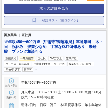
求人の詳細を見る
検討リスト（要ログイン）
調剤薬局 ｜ 正社員
※年収450〜600万※【甲府市/調剤薬局】車通勤可 木・
日・祝休み 残業少なめ 丁寧なOJT研修あり 未経
験・ブランク相談可☆
調剤薬局
一般薬剤師
正社員
600万以上
定期昇給
ボーナス・賞与あり
住宅補助(手当)・寮・社宅
残業なし／ほぼなし
…
30枚/日以下
新卒可
年収450万円〜600万円
給与・手当
月火水金：9:00～18:00 土：9:00～16:00 休憩：60分
残業：5～10時間程度
勤務時間
週休2日制 日曜・祝日・木曜 夏季休暇、年末年始休