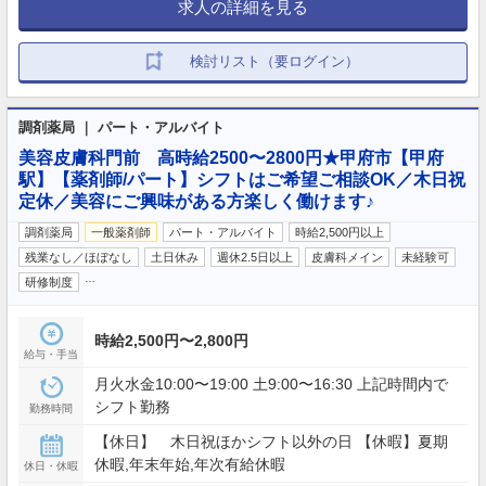
求人の詳細を見る
検討リスト（要ログイン）
調剤薬局 ｜ パート・アルバイト
美容皮膚科門前 高時給2500〜2800円★甲府市【甲府
駅】【薬剤師/パート】シフトはご希望ご相談OK／木日祝
定休／美容にご興味がある方楽しく働けます♪
調剤薬局
一般薬剤師
パート・アルバイト
時給2,500円以上
残業なし／ほぼなし
土日休み
週休2.5日以上
皮膚科メイン
未経験可
…
研修制度
時給2,500円〜2,800円
給与・手当
月火水金10:00〜19:00 土9:00〜16:30 上記時間内で
シフト勤務
勤務時間
【休日】 木日祝ほかシフト以外の日 【休暇】夏期
休暇,年末年始,年次有給休暇
休日・休暇