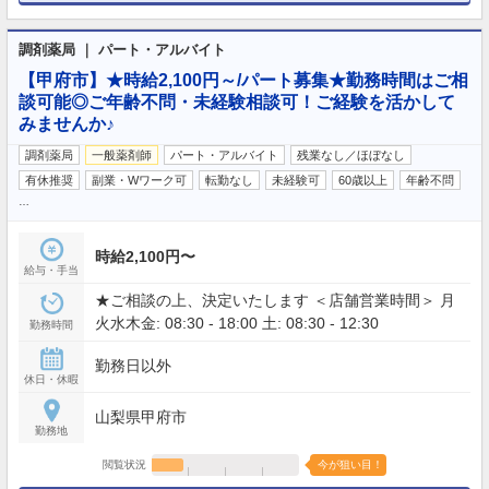
調剤薬局 ｜ パート・アルバイト
【甲府市】★時給2,100円～/パート募集★勤務時間はご相
談可能◎ご年齢不問・未経験相談可！ご経験を活かして
みませんか♪
調剤薬局
一般薬剤師
パート・アルバイト
残業なし／ほぼなし
有休推奨
副業・Wワーク可
転勤なし
未経験可
60歳以上
年齢不問
…
時給2,100円〜
給与・手当
★ご相談の上、決定いたします ＜店舗営業時間＞ 月
火水木金: 08:30 - 18:00 土: 08:30 - 12:30
勤務時間
勤務日以外
休日・休暇
山梨県甲府市
勤務地
閲覧状況
今が狙い目！