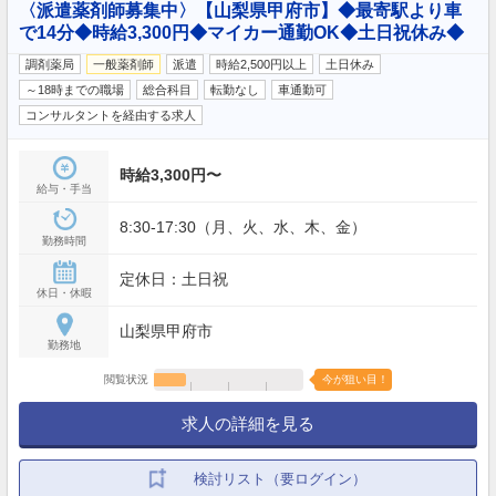
〈派遣薬剤師募集中〉【山梨県甲府市】◆最寄駅より車
で14分◆時給3,300円◆マイカー通勤OK◆土日祝休み◆
調剤薬局
一般薬剤師
派遣
時給2,500円以上
土日休み
～18時までの職場
総合科目
転勤なし
車通勤可
コンサルタントを経由する求人
時給3,300円〜
給与・手当
8:30-17:30（月、火、水、木、金）
勤務時間
定休日：土日祝
休日・休暇
山梨県甲府市
勤務地
閲覧状況
今が狙い目！
求人の詳細を見る
検討リスト（要ログイン）