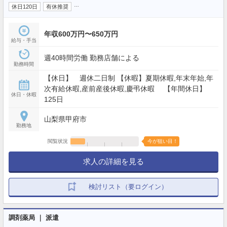
…
休日120日
有休推奨
年収600万円〜650万円
給与・手当
週40時間労働 勤務店舗による
勤務時間
【休日】 週休二日制 【休暇】夏期休暇,年末年始,年
次有給休暇,産前産後休暇,慶弔休暇 【年間休日】
休日・休暇
125日
山梨県甲府市
勤務地
閲覧状況
今が狙い目！
求人の詳細を見る
検討リスト（要ログイン）
調剤薬局 ｜ 派遣