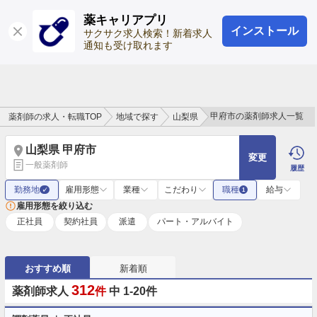
薬キャリアプリ
インストール
ログイン
会員登録
サクサク求人検索！新着求人
通知も受け取れます
甲府市の薬剤師求人一覧
薬剤師の求人・転職TOP
地域で探す
山梨県
山梨県 甲府市
変更
一般薬剤師
履歴
勤務地
雇用形態
業種
こだわり
職種
給与
✓
1
雇用形態を絞り込む
正社員
契約社員
派遣
パート・アルバイト
おすすめ順
新着順
312
薬剤師求人
件
中 1-20件