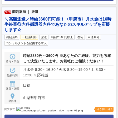
調剤薬局 ｜ 派遣
NEW
＼高額派遣／時給3600円可能！〈甲府市〉月水金は16時
半終業◎内科循環器内科であなたのスキルアップを応援
します☆
調剤薬局
一般薬剤師
派遣
時給2,500円以上
在宅
車通勤可
コンサルタントを経由する求人
時給2880円～3600円 ※あなたのご経験、能力を考慮
して決定いたします。お気軽にご相談ください！
給与・手当
月水金 8:30～16:30 / 火木 8:30～19:00 / 土 8:30～
12:30 ※応相談
勤務時間
日祝
休日・休暇
山梨県甲府市
勤務地
閲覧状況
今が狙い目！