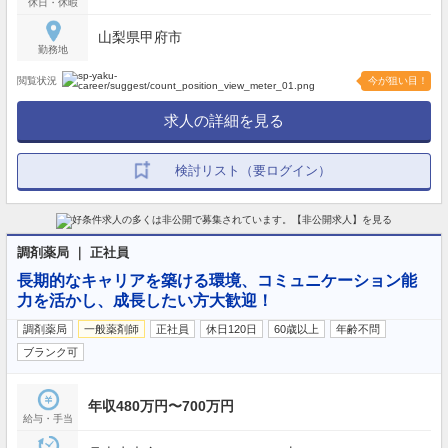
休日・休暇
山梨県甲府市
勤務地
閲覧状況
今が狙い目！
求人の詳細を見る
検討リスト（要ログイン）
調剤薬局 ｜ 正社員
長期的なキャリアを築ける環境、コミュニケーション能
力を活かし、成長したい方大歓迎！
調剤薬局
一般薬剤師
正社員
休日120日
60歳以上
年齢不問
ブランク可
年収480万円〜700万円
給与・手当