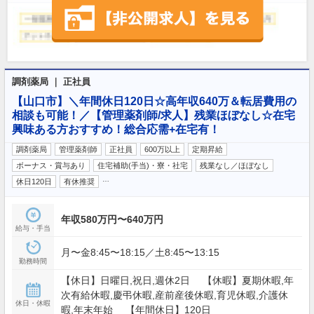
調剤薬局 ｜ 正社員
【山口市】＼年間休日120日☆高年収640万＆転居費用の
相談も可能！／【管理薬剤師/求人】残業ほぼなし☆在宅
興味ある方おすすめ！総合応需+在宅有！
調剤薬局
管理薬剤師
正社員
600万以上
定期昇給
ボーナス・賞与あり
住宅補助(手当)・寮・社宅
残業なし／ほぼなし
…
休日120日
有休推奨
年収580万円〜640万円
給与・手当
月〜金8:45〜18:15／土8:45〜13:15
勤務時間
【休日】日曜日,祝日,週休2日 【休暇】夏期休暇,年
次有給休暇,慶弔休暇,産前産後休暇,育児休暇,介護休
休日・休暇
暇,年末年始 【年間休日】120日