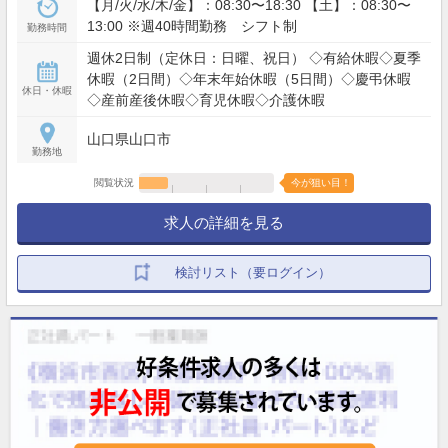
【月/火/水/木/金】：08:30〜18:30 【土】：08:30〜
13:00 ※週40時間勤務 シフト制
勤務時間
週休2日制（定休日：日曜、祝日） ◇有給休暇◇夏季
休暇（2日間）◇年末年始休暇（5日間）◇慶弔休暇
休日・休暇
◇産前産後休暇◇育児休暇◇介護休暇
山口県山口市
勤務地
閲覧状況
今が狙い目！
求人の詳細を見る
検討リスト（要ログイン）