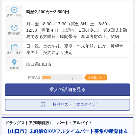
時給2,200円〜2,500円
給与・手当
月～金 8:30～17:30（実働 8H）土 8:30～
12:30（実働 4H） 上記内、1日6H以上、週3日以上勤
勤務時間
務できる方曜日・時間帯等、希望考慮の上、契約に
より決定
日・祝、土の午後、夏期・年末年始、ほか、希望考
慮の上、契約により決定
休日・休暇
山口県山口市
勤務地
閲覧状況
今が狙い目！
求人の詳細を見る
検討リスト（要ログイン）
ドラッグストア(調剤併設) ｜ パート・アルバイト
【山口市】未経験OK◎フルタイムパート募集◎産育休＆