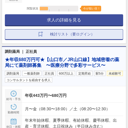
閲覧状況
今が狙い目！
求人の詳細を見る
検討リスト（要ログイン）
調剤薬局 ｜ 正社員
★年収680万円可★【山口市／JR山口線】地域密着の薬
局にて薬剤師募集 〜医療分野で多彩サービス〜
調剤薬局
一般薬剤師
正社員
600万以上
定期昇給
駅5分
未経験可
コンサルタントを経由する求人
年収443万円〜680万円
給与・手当
月〜金（08:30〜18:00）／土（08:20〜12:30）
勤務時間
年末年始休暇、夏季休暇、有給休暇、慶弔休暇、出
産・育児休暇、土日祝休み（半日休み含む）
休日・休暇