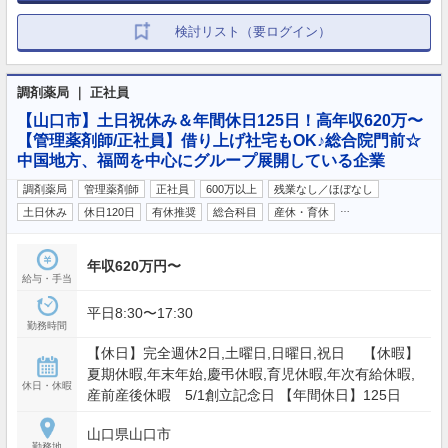
検討リスト（要ログイン）
調剤薬局 ｜ 正社員
【山口市】土日祝休み＆年間休日125日！高年収620万〜
【管理薬剤師/正社員】借り上げ社宅もOK♪総合院門前☆
中国地方、福岡を中心にグループ展開している企業
調剤薬局
管理薬剤師
正社員
600万以上
残業なし／ほぼなし
…
土日休み
休日120日
有休推奨
総合科目
産休・育休
年収620万円〜
給与・手当
平日8:30〜17:30
勤務時間
【休日】完全週休2日,土曜日,日曜日,祝日 【休暇】
夏期休暇,年末年始,慶弔休暇,育児休暇,年次有給休暇,
休日・休暇
産前産後休暇 5/1創立記念日 【年間休日】125日
山口県山口市
勤務地