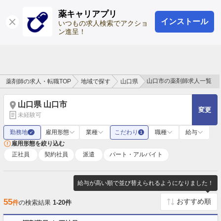
薬キャリアプリ
インストール
ログイン
会員登録
いつもの求人検索でアクショ
ン進呈！
山口市の薬剤師求人一覧
薬剤師の求人・転職TOP
地域で探す
山口県
山口県 山口市
変更
未経験可
勤務地
雇用形態
業種
こだわり
職種
給与
✓
1
雇用形態を絞り込む
正社員
契約社員
派遣
パート・アルバイト
給与が高い順で並び替えられるようになりました！
55
件
の検索結果
1-20件