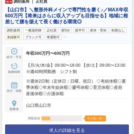
調剤薬局 ｜ 正社員
NEW
【山口市】＼整形外科メインで専門性を磨く♪／MAX年収
600万円【将来はさらに収入アップも目指せる】地域に根
差して腰を据えて長く働ける環境◎
調剤薬局
一般薬剤師
正社員
駅5分
新卒可
産休・育休
転勤なし
…
未経験可
ブランク可
車通勤可
年収500万円〜600万円
給与・手当
【月/火/木/金】09:00〜18:00 【水/土】09:00〜13:00
※週40時間勤務 シフト制
勤務時間
※週休2日制（定休日：日曜、祝日） ◇有給休暇◇夏
季休暇◇年末年始休暇◇慶弔休暇◇育児休暇◇産前
休日・休暇
産後休暇◇介護休暇
山口県山口市
勤務地
閲覧状況
今が狙い目！
求人の詳細を見る