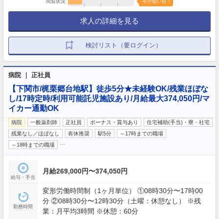
閲覧状況
今が狙い目！
求人の詳細を見る
検討リスト（要ログイン）
病院 ｜ 正社員
【下関市/梶栗郷台地駅】徒歩5分★未経験OK/残業ほぼな
し/17時定時/利用可能託児施設あり/月給最大374,050円/マ
イカー通勤OK
病院
一般薬剤師
正社員
ボーナス・賞与あり
住宅補助(手当)・寮・社宅
残業なし／ほぼなし
有休推奨
駅5分
～17時までの職場
…
～18時までの職場
月給269,000円〜374,050円
給与・手当
変形労働時間制（1ヶ月単位） ①08時30分〜17時00
分 ②08時30分〜12時30分（土曜：休憩なし） ※残
勤務時間
業：月平均3時間 ※休憩：60分