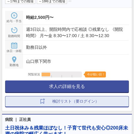
…
～17時までの職場
～18時までの職場
時給2,500円〜
給与・手当
週3日以上、開院時間内で応相談 ◎残業なし 《開院
時間》 月〜金 8:30〜17:00 / 土 8:30〜12:30
勤務時間
勤務日以外
休日・休暇
山口県下関市
勤務地
閲覧状況
今が狙い目！
求人の詳細を見る
検討リスト（要ログイン）
病院 ｜ 正社員
土日祝休み＆残業ほぼなし！子育て世代も安心◎200床未
満の病院で幅広く学べます！