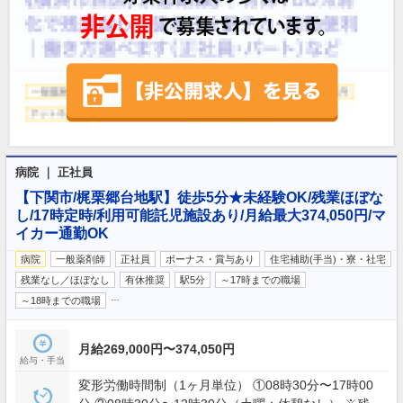
病院 ｜ 正社員
【下関市/梶栗郷台地駅】徒歩5分★未経験OK/残業ほぼな
し/17時定時/利用可能託児施設あり/月給最大374,050円/マ
イカー通勤OK
病院
一般薬剤師
正社員
ボーナス・賞与あり
住宅補助(手当)・寮・社宅
残業なし／ほぼなし
有休推奨
駅5分
～17時までの職場
…
～18時までの職場
月給269,000円〜374,050円
給与・手当
変形労働時間制（1ヶ月単位） ①08時30分〜17時00