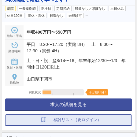
病院
一般薬剤師
正社員
定期昇給
残業なし／ほぼなし
土日休み
…
休日120日
産休・育休
転勤なし
未経験可
年収400万円〜550万円
給与・手当
平日 8:20〜17:20（実働 8H） 土 8:30〜
12:30（実働 4H）
勤務時間
土・日・祝、盆8/14〜16、年末年始12/30〜1/3 年
間休日120日以上
休日・休暇
山口県下関市
勤務地
閲覧状況
今が狙い目！
求人の詳細を見る
検討リスト（要ログイン）