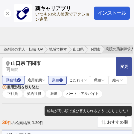
薬キャリアプリ
インストール
ログイン
会員登録
いつもの求人検索でアクショ
ン進呈！
病院の薬剤師求
薬剤師の求人・転職TOP
地域で探す
山口県
下関市
山口県 下関市
変更
病院
勤務地
雇用形態
業種
こだわり
職種
給与
✓
1
雇用形態を絞り込む
正社員
契約社員
派遣
パート・アルバイト
給与が高い順で並び替えられるようになりました！
30
件
の検索結果
1-20件