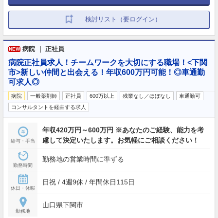
検討リスト（要ログイン）
病院 ｜ 正社員
NEW
病院正社員求人！チームワークを大切にする職場！<下関
市>新しい仲間と出会える！年収600万円可能！◎車通勤
可求人◎
病院
一般薬剤師
正社員
600万以上
残業なし／ほぼなし
車通勤可
コンサルタントを経由する求人
年収420万円～600万円 ※あなたのご経験、能力を考
慮して決定いたします。お気軽にご相談ください！
給与・手当
勤務地の営業時間に準ずる
勤務時間
日祝 / 4週9休 / 年間休日115日
休日・休暇
山口県下関市
勤務地