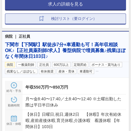
求人の詳細を見る
検討リスト（要ログイン）
病院 ｜ 正社員
下関市【下関駅】駅徒歩7分+車通勤も可！高年収相談
OK♪【正社員薬剤師/求人】養型病院で増員募集♪残業ほぼ
なく年間休日103日♪
病院
一般薬剤師
正社員
600万以上
定期昇給
ボーナス・賞与あり
…
残業なし／ほぼなし
有休推奨
産休・育休
車通勤可
年収550万円〜850万円
給与・手当
月〜金8:40〜17:40／土8:40〜12:40 ※土曜出勤した
際は平日半日休み
勤務時間
【休日】日曜日,祝日,週休2日 【休暇】年次有給休
暇,産前産後休暇,育児休暇,介護休暇 看護休暇 【年
休日・休暇
間休日】103日