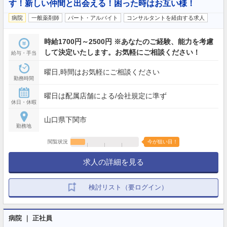
す！新しい仲間と出会える！困った時はお互い様！
病院
一般薬剤師
パート・アルバイト
コンサルタントを経由する求人
時給1700円～2500円 ※あなたのご経験、能力を考慮
して決定いたします。お気軽にご相談ください！
給与・手当
曜日,時間はお気軽にご相談ください
勤務時間
曜日は配属店舗による/会社規定に準ず
休日・休暇
山口県下関市
勤務地
閲覧状況
今が狙い目！
求人の詳細を見る
検討リスト（要ログイン）
病院 ｜ 正社員