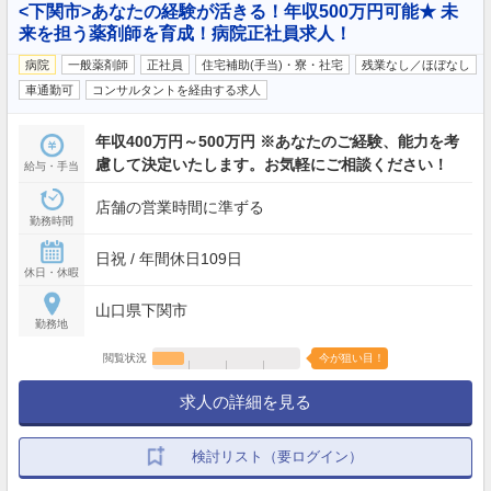
<下関市>あなたの経験が活きる！年収500万円可能★ 未
来を担う薬剤師を育成！病院正社員求人！
病院
一般薬剤師
正社員
住宅補助(手当)・寮・社宅
残業なし／ほぼなし
車通勤可
コンサルタントを経由する求人
年収400万円～500万円 ※あなたのご経験、能力を考
慮して決定いたします。お気軽にご相談ください！
給与・手当
店舗の営業時間に準ずる
勤務時間
日祝 / 年間休日109日
休日・休暇
山口県下関市
勤務地
閲覧状況
今が狙い目！
求人の詳細を見る
検討リスト（要ログイン）