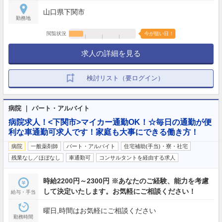
山口県下関市
勤務地
閲覧状況
今が狙い目！
求人の詳細を見る
検討リスト（要ログイン）
病院 ｜ パート・アルバイト
病院求人！<下関市>マイカー通勤OK！☆毎日の通勤が便
利な車通勤可求人です！家庭も大事にできる働き方！
病院
一般薬剤師
パート・アルバイト
住宅補助(手当)・寮・社宅
残業なし／ほぼなし
車通勤可
コンサルタントを経由する求人
時給2200円～2300円 ※あなたのご経験、能力を考慮
して決定いたします。お気軽にご相談ください！
給与・手当
曜日,時間はお気軽にご相談ください
勤務時間