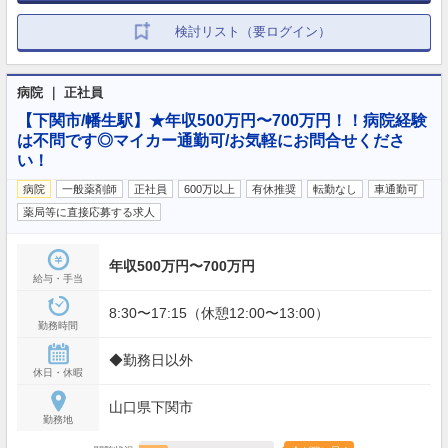
検討リスト（要ログイン）
病院 ｜ 正社員
【下関市/幡生駅】★年収500万円〜700万円！！病院経験
は不問です◎マイカー通勤可/お気軽にお問合せくださ
い！
病院
一般薬剤師
正社員
600万以上
有休推奨
転勤なし
車通勤可
薬局等に直接応募する求人
年収500万円〜700万円
給与・手当
8:30〜17:15（休憩12:00〜13:00）
勤務時間
◆勤務日以外
休日・休暇
山口県下関市
勤務地