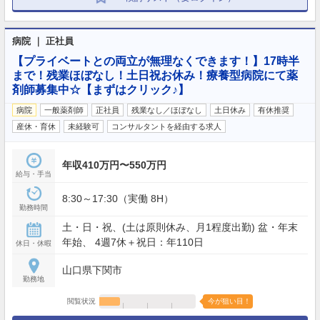
病院 ｜ 正社員
【プライベートとの両立が無理なくできます！】17時半
まで！残業ほぼなし！土日祝お休み！療養型病院にて薬
剤師募集中☆【まずはクリック♪】
病院
一般薬剤師
正社員
残業なし／ほぼなし
土日休み
有休推奨
産休・育休
未経験可
コンサルタントを経由する求人
年収410万円〜550万円
給与・手当
8:30～17:30（実働 8H）
勤務時間
土・日・祝、(土は原則休み、月1程度出勤) 盆・年末
年始、 4週7休＋祝日：年110日
休日・休暇
山口県下関市
勤務地
閲覧状況
今が狙い目！