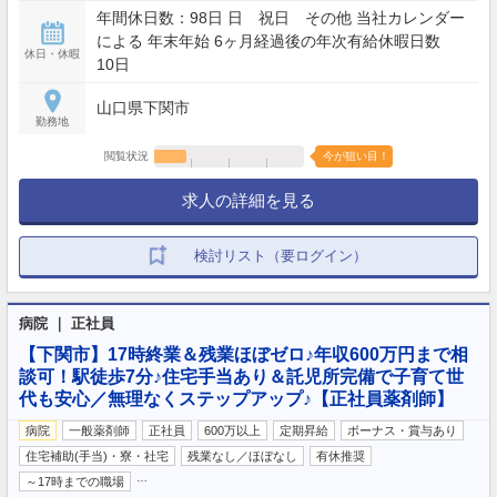
年間休日数：98日 日 祝日 その他 当社カレンダー
による 年末年始 6ヶ月経過後の年次有給休暇日数
休日・休暇
10日
山口県下関市
勤務地
閲覧状況
今が狙い目！
求人の詳細を見る
検討リスト（要ログイン）
病院 ｜ 正社員
【下関市】17時終業＆残業ほぼゼロ♪年収600万円まで相
談可！駅徒歩7分♪住宅手当あり＆託児所完備で子育て世
代も安心／無理なくステップアップ♪【正社員薬剤師】
病院
一般薬剤師
正社員
600万以上
定期昇給
ボーナス・賞与あり
住宅補助(手当)・寮・社宅
残業なし／ほぼなし
有休推奨
…
～17時までの職場