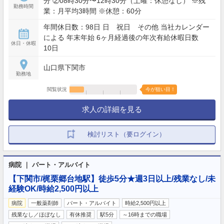
分 ②08時30分〜12時30分（土曜：休憩なし） ※残
勤務時間
業：月平均3時間 ※休憩：60分
年間休日数：98日 日 祝日 その他 当社カレンダー
による 年末年始 6ヶ月経過後の年次有給休暇日数
休日・休暇
10日
山口県下関市
勤務地
閲覧状況
今が狙い目！
求人の詳細を見る
検討リスト（要ログイン）
病院 ｜ パート・アルバイト
【下関市/梶栗郷台地駅】徒歩5分★週3日以上/残業なし/未
経験OK/時給2,500円以上
病院
一般薬剤師
パート・アルバイト
時給2,500円以上
残業なし／ほぼなし
有休推奨
駅5分
～16時までの職場