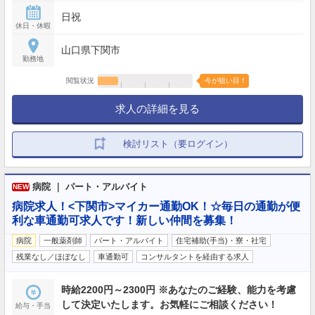
日祝
休日・休暇
山口県下関市
勤務地
閲覧状況
今が狙い目！
求人の詳細を見る
検討リスト（要ログイン）
病院 ｜ パート・アルバイト
NEW
病院求人！<下関市>マイカー通勤OK！☆毎日の通勤が便
利な車通勤可求人です！新しい仲間を募集！
病院
一般薬剤師
パート・アルバイト
住宅補助(手当)・寮・社宅
残業なし／ほぼなし
車通勤可
コンサルタントを経由する求人
時給2200円～2300円 ※あなたのご経験、能力を考慮
して決定いたします。お気軽にご相談ください！
給与・手当