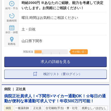
時給2000円 ※あなたのご経験、能力を考慮して決定
いたします。お気軽にご相談ください！
給与・手当
曜日,時間はお気軽にご相談ください
勤務時間
土・日祝
休日・休暇
山口県下関市
勤務地
閲覧状況
今が狙い目！
求人の詳細を見る
検討リスト（要ログイン）
病院 ｜ 正社員
病院正社員求人！<下関市>マイカー通勤OK！☆毎日の通
勤が便利な車通勤可求人です！年収500万円可能！
病院
一般薬剤師
正社員
住宅補助(手当)・寮・社宅
残業なし／ほぼなし