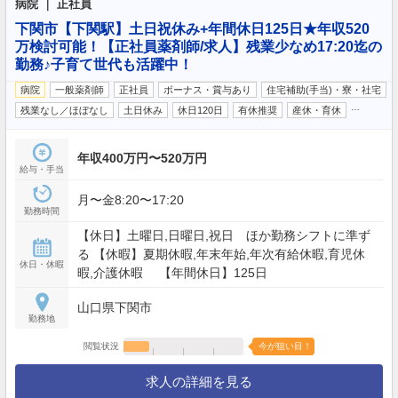
病院 ｜ 正社員
下関市【下関駅】土日祝休み+年間休日125日★年収520
万検討可能！【正社員薬剤師/求人】残業少なめ17:20迄の
勤務♪子育て世代も活躍中！
病院
一般薬剤師
正社員
ボーナス・賞与あり
住宅補助(手当)・寮・社宅
…
残業なし／ほぼなし
土日休み
休日120日
有休推奨
産休・育休
年収400万円〜520万円
給与・手当
月〜金8:20〜17:20
勤務時間
【休日】土曜日,日曜日,祝日 ほか勤務シフトに準ず
る 【休暇】夏期休暇,年末年始,年次有給休暇,育児休
休日・休暇
暇,介護休暇 【年間休日】125日
山口県下関市
勤務地
閲覧状況
今が狙い目！
求人の詳細を見る