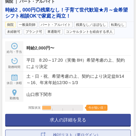
病院 ｜ パート・アルバイト
時給2，000円◎残業なし！子育て世代歓迎★月～金希望
シフト相談OKで家庭と両立！
病院
一般薬剤師
パート・アルバイト
残業なし／ほぼなし
転勤なし
未経験可
ブランク可
車通勤可
コンサルタントを経由する求人
時給2,000円〜
給与・手当
平日 8:20～17:20（実働 8H）希望考慮の上、契約
により決定
勤務時間
土・日・祝、希望考慮の上、契約により決定盆8/14
～16、年末年始12/30～1/3
休日・休暇
山口県下関市
勤務地
閲覧状況
今が狙い目！
求人の詳細を見る
検討リスト（要ログイン）