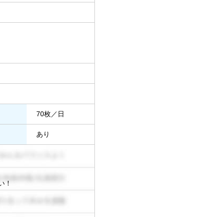
70枚／日
あり
い！