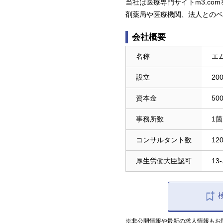
当社は医療専門サイトm3.c
剤薬局や医療機関、法人とのベ
会社概要
名称
エ
設立
20
資本金
50
事務所数
1
コンサルタント数
12
厚生労働大臣認可
13
※非公開情報や最新の求人情報もお