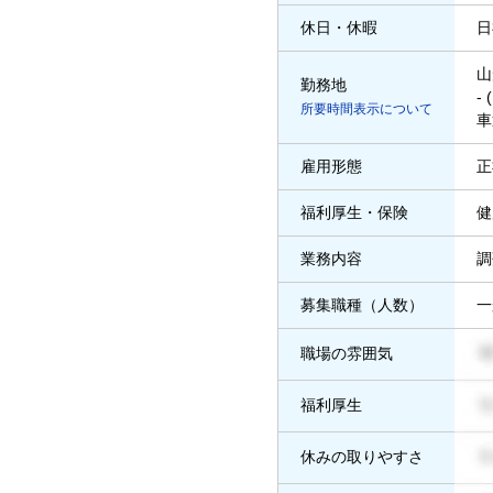
休日・休暇
日
山
勤務地
-
所要時間表示について
車
雇用形態
正
福利厚生・保険
健
業務内容
調
募集職種（人数）
一
職場の雰囲気
福利厚生
休みの取りやすさ