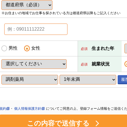
※お住まいの地域でお仕事を探されている方は都道府県以降もご記入ください
男性
女性
生まれた年
必須
就業状況
必須
履
規約
・
個人情報保護方針
についてご同意の上、登録フォーム情報をご送信く
この内容で送信する