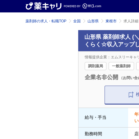
薬剤師の求人・転職TOP
全国
山形県
東根市
求人詳細
山形県 薬剤師求人 
くらく☆収入アップし
情報提供企業：エムスリーキャ
調剤薬局
一般薬剤師
企業名非公開
（お問い合
年
給与・手当
い
勤務時間
店