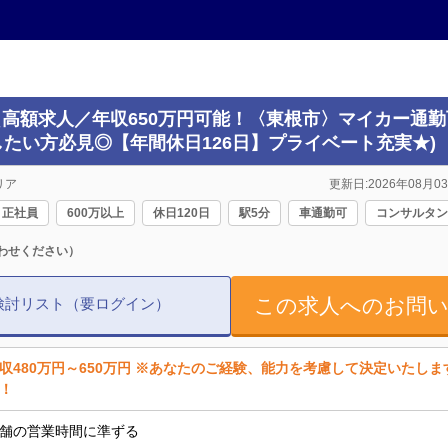
(＼高額求人／年収650万円可能！〈東根市〉マイカー通
たい方必見◎【年間休日126日】プライベート充実★)
リア
更新日:2026年08月03
正社員
600万以上
休日120日
駅5分
車通勤可
コンサルタン
わせください）
この求人へのお問
検討リスト（要ログイン）
収480万円～650万円 ※あなたのご経験、能力を考慮して決定いたし
！
舗の営業時間に準ずる