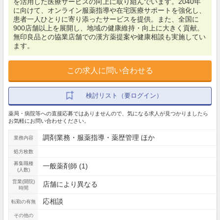
を活用した医療サービスの向上に取り組んでいます。2040年
に向けて、オンライン服薬指導や在宅医療サポートを強化し、
患者一人ひとりに寄り添ったサービスを提供。また、全国に
900店舗以上を展開し、地域の健康維持・向上に大きく貢献。
無印良品との協業店舗での漢方薬提案や健康相談も実施してい
ます。
この求人に問い合わせる
検討リスト（要ログイン）
薬局・病院等への直接応募ではありませんので、気になる求人が見つかりましたら
お気軽にお問い合わせください。
調剤業務・服薬指導・薬歴管理 ほか
業務内容
処方枚数
募集職種
一般薬剤師 (1)
(人数)
営業(開院)
店舗により異なる
時間
応相談
転勤の有無
その他の