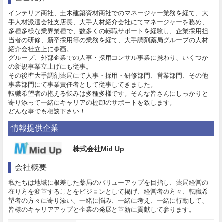
インテリア商社、土木建築資材商社でのマネージャー業務を経て、大
手人材派遣会社支店長、大手人材紹介会社にてマネージャーを務め、
多種多様な業界業種で、数多くの転職サポートを経験し、企業採用担
当者の研修、新卒採用等の業務を経て、大手調剤薬局グループの人材
紹介会社立上に参画。
グループ、外部企業での人事・採用コンサル事業に携わり、いくつか
の新規事業立上げにも従事。
その後準大手調剤薬局にて人事・採用・研修部門、営業部門、その他
事業部門にて事業責任者として従事してきました。
転職希望者の抱える悩みは多種多様です。そんな皆さんにしっかりと
寄り添って一緒にキャリアの棚卸のサポートを致します。
どんな事でも相談下さい！
情報提供企業
株式会社Mid Up
会社概要
私たちは地域に根差した薬局のバリューアップを目指し、薬局経営の
在り方を変革することをビジョンとして掲げ、経営者の方々、転職希
望者の方々に寄り添い、一緒に悩み、一緒に考え、一緒に行動して、
皆様のキャリアアップと企業の発展と革新に貢献して参ります。