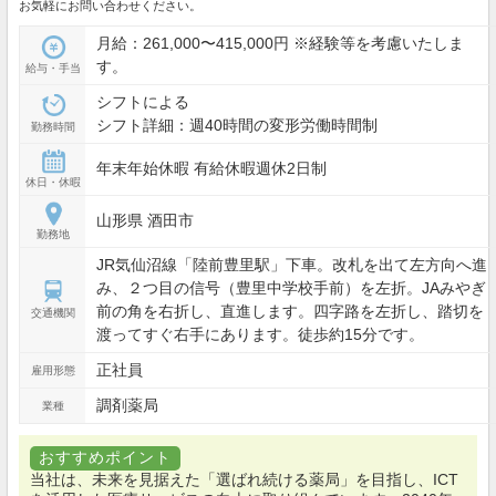
お気軽にお問い合わせください。
月給：261,000〜415,000円 ※経験等を考慮いたしま
す。
給与・手当
シフトによる
シフト詳細：週40時間の変形労働時間制
勤務時間
年末年始休暇 有給休暇週休2日制
休日・休暇
山形県 酒田市
勤務地
JR気仙沼線「陸前豊里駅」下車。改札を出て左方向へ進
み、２つ目の信号（豊里中学校手前）を左折。JAみやぎ
前の角を右折し、直進します。四字路を左折し、踏切を
交通機関
渡ってすぐ右手にあります。徒歩約15分です。
正社員
雇用形態
調剤薬局
業種
おすすめポイント
当社は、未来を見据えた「選ばれ続ける薬局」を目指し、ICT