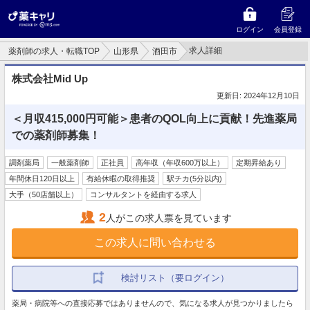
ログイン
会員登録
求人詳細
薬剤師の求人・転職TOP
山形県
酒田市
株式会社Mid Up
更新日: 2024年12月10日
＜月収415,000円可能＞患者のQOL向上に貢献！先進薬局
での薬剤師募集！
調剤薬局
一般薬剤師
正社員
高年収（年収600万以上）
定期昇給あり
年間休日120日以上
有給休暇の取得推奨
駅チカ(5分以内)
大手（50店舗以上）
コンサルタントを経由する求人
2
人がこの求人票を見ています
この求人に問い合わせる
検討リスト（要ログイン）
薬局・病院等への直接応募ではありませんので、気になる求人が見つかりましたら