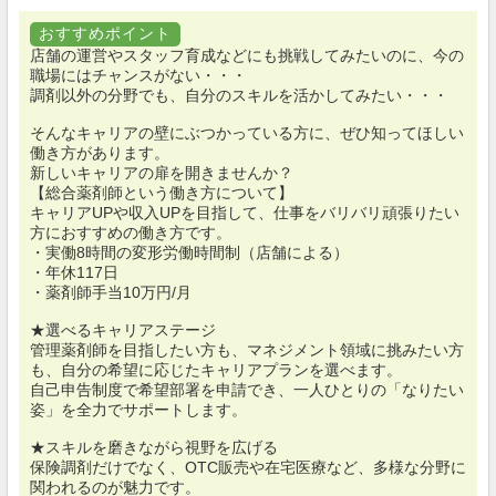
おすすめポイント
店舗の運営やスタッフ育成などにも挑戦してみたいのに、今の
職場にはチャンスがない・・・
調剤以外の分野でも、自分のスキルを活かしてみたい・・・
そんなキャリアの壁にぶつかっている方に、ぜひ知ってほしい
働き方があります。
新しいキャリアの扉を開きませんか？
【総合薬剤師という働き方について】
キャリアUPや収入UPを目指して、仕事をバリバリ頑張りたい
方におすすめの働き方です。
・実働8時間の変形労働時間制（店舗による）
・年休117日
・薬剤師手当10万円/月
★選べるキャリアステージ
管理薬剤師を目指したい方も、マネジメント領域に挑みたい方
も、自分の希望に応じたキャリアプランを選べます。
自己申告制度で希望部署を申請でき、一人ひとりの「なりたい
姿」を全力でサポートします。
★スキルを磨きながら視野を広げる
保険調剤だけでなく、OTC販売や在宅医療など、多様な分野に
関われるのが魅力です。