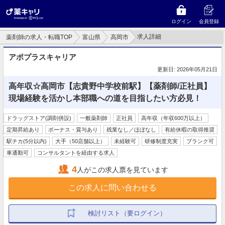
ログイン
会員登録
求人詳細
薬剤師の求人・転職TOP
富山県
高岡市
アポプラスキャリア
更新日: 2026年05月21日
高年収☆高岡市【志貴野中学校前駅】【薬剤師/正社員】
現場経験を活かし本部職への道を目指したい方必見！
ドラッグストア(調剤併設)
一般薬剤師
正社員
高年収（年収600万以上）
定期昇給あり
ボーナス・賞与あり
残業なし／ほぼなし
有給休暇の取得推奨
駅チカ(5分以内)
大手（50店舗以上）
未経験可
研修制度充実
ブランク可
車通勤可
コンサルタントを経由する求人
4
人がこの求人票を見ています
この求人に問い合わせる
検討リスト（要ログイン）