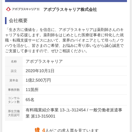
アポプラスキャリア株式会社
会社概要
「生き方に価値を」を信念に、アポプラスキャリアは薬剤師さんのキ
ャリアを応援します。薬剤師をはじめとした医療従事者に特化した就
職・転職支援サービスにおいて、業界のパイオニアとして培ったノウ
ハウを活かし、皆さまのご希望、お悩みに寄り添いながら誠心誠意で
ご支援して参りますので、ぜひご相談ください。
アポプラスキャリア
名称
2020年10月1日
設立
1億2,500万円
資本金
11箇所
事務所数
コンサル
65名
タント数
有料職業紹介事業 13-ユ-312454 / 一般労働者派遣事
厚生労働
大臣認可
業 派13-315001
4
人がこの求人票を見ています