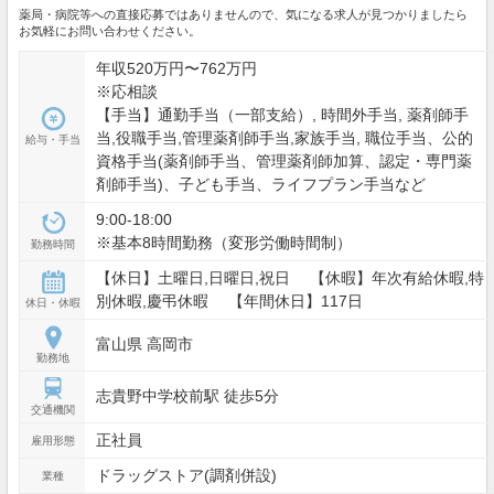
薬局・病院等への直接応募ではありませんので、気になる求人が見つかりましたら
お気軽にお問い合わせください。
年収520万円〜762万円
※応相談
【手当】通勤手当（一部支給）, 時間外手当, 薬剤師手
当,役職手当,管理薬剤師手当,家族手当, 職位手当、公的
給与・手当
資格手当(薬剤師手当、管理薬剤師加算、認定・専門薬
剤師手当)、子ども手当、ライフプラン手当など
9:00-18:00
※基本8時間勤務（変形労働時間制）
勤務時間
【休日】土曜日,日曜日,祝日 【休暇】年次有給休暇,特
別休暇,慶弔休暇 【年間休日】117日
休日・休暇
富山県 高岡市
勤務地
志貴野中学校前駅 徒歩5分
交通機関
正社員
雇用形態
ドラッグストア(調剤併設)
業種