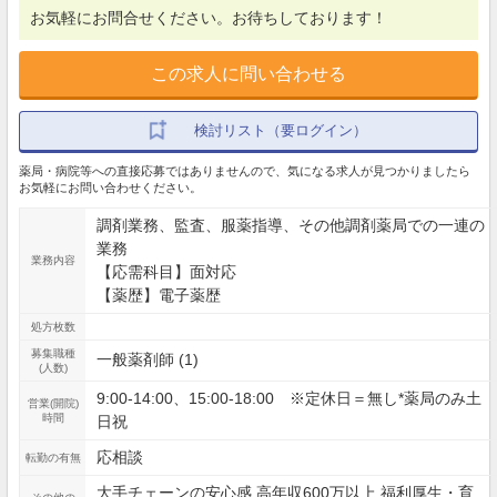
お気軽にお問合せください。お待ちしております！
この求人に問い合わせる
検討リスト（要ログイン）
薬局・病院等への直接応募ではありませんので、気になる求人が見つかりましたら
お気軽にお問い合わせください。
調剤業務、監査、服薬指導、その他調剤薬局での一連の
業務
業務内容
【応需科目】面対応
【薬歴】電子薬歴
処方枚数
募集職種
一般薬剤師 (1)
(人数)
9:00-14:00、15:00-18:00 ※定休日＝無し*薬局のみ土
営業(開院)
時間
日祝
応相談
転勤の有無
大手チェーンの安心感 高年収600万以上 福利厚生・育