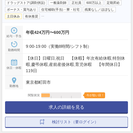
ドラッグストア(調剤併設)
一般薬剤師
正社員
600万以上
定期昇給
ボーナス・賞与あり
住宅補助(手当)・寮・社宅
残業なし／ほぼなし
…
土日休み
有休推奨
年収424万円〜600万円
給与・手当
9:00-19:00（実働8時間/シフト制）
勤務時間
【休日】日曜日,祝日 【休暇】年次有給休暇,特別休
暇,慶弔休暇,産前産後休暇,育児休暇 【年間休日】
休日・休暇
119日
東京都町田市
勤務地
閲覧状況
今が狙い目！
求人の詳細を見る
検討リスト（要ログイン）