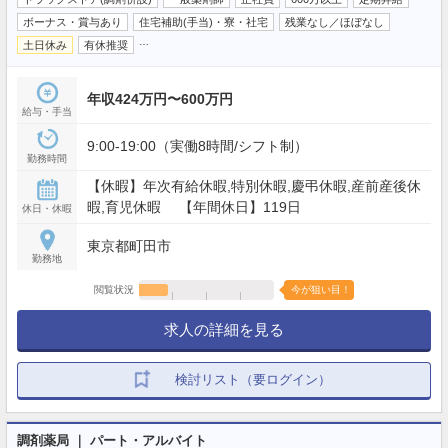
ボーナス・賞与あり
住宅補助(手当)・寮・社宅
残業なし／ほぼなし
…
土日休み
有休推奨
年収424万円〜600万円
給与・手当
9:00-19:00（実働8時間/シフト制）
勤務時間
【休暇】年次有給休暇,特別休暇,慶弔休暇,産前産後休
暇,育児休暇 【年間休日】119日
休日・休暇
東京都町田市
勤務地
閲覧状況
今が狙い目！
求人の詳細を見る
検討リスト（要ログイン）
調剤薬局 ｜ パート・アルバイト