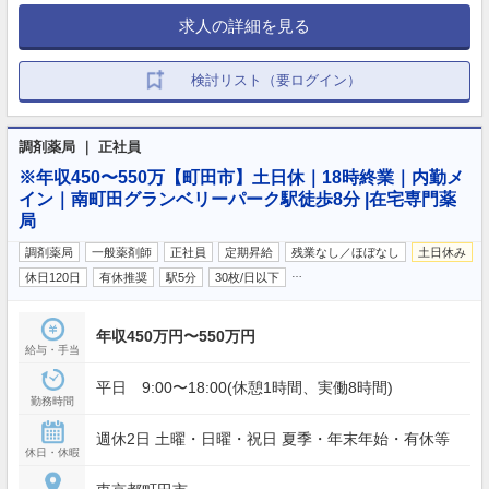
求人の詳細を見る
検討リスト（要ログイン）
調剤薬局 ｜ 正社員
※年収450〜550万【町田市】土日休｜18時終業｜内勤メ
イン｜南町田グランベリーパーク駅徒歩8分 |在宅専門薬
局
調剤薬局
一般薬剤師
正社員
定期昇給
残業なし／ほぼなし
土日休み
…
休日120日
有休推奨
駅5分
30枚/日以下
年収450万円〜550万円
給与・手当
平日 9:00〜18:00(休憩1時間、実働8時間)
勤務時間
週休2日 土曜・日曜・祝日 夏季・年末年始・有休等
休日・休暇