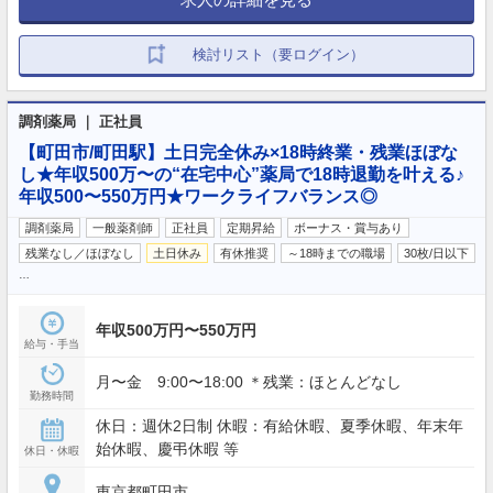
検討リスト（要ログイン）
調剤薬局 ｜ 正社員
【町田市/町田駅】土日完全休み×18時終業・残業ほぼな
し★年収500万〜の“在宅中心”薬局で18時退勤を叶える♪
年収500〜550万円★ワークライフバランス◎
調剤薬局
一般薬剤師
正社員
定期昇給
ボーナス・賞与あり
残業なし／ほぼなし
土日休み
有休推奨
～18時までの職場
30枚/日以下
…
年収500万円〜550万円
給与・手当
月〜金 9:00〜18:00 ＊残業：ほとんどなし
勤務時間
休日：週休2日制 休暇：有給休暇、夏季休暇、年末年
始休暇、慶弔休暇 等
休日・休暇
東京都町田市