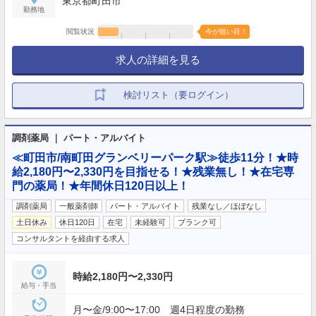
東京都町田市
勤務地
閲覧状況
今が狙い目！
求人の詳細を見る
検討リスト（要ログイン）
調剤薬局 ｜ パート・アルバイト
≪町田市/南町田グランベリーパーク駅≫徒歩11分！★時
給2,180円〜2,330円を目指せる！★残業無し！★在宅専
門の薬局！★年間休日120日以上！
調剤薬局
一般薬剤師
パート・アルバイト
残業なし／ほぼなし
土日休み
休日120日
在宅
未経験可
ブランク可
コンサルタントを経由する求人
時給2,180円〜2,330円
給与・手当
月〜金/9:00〜17:00 週4日程度の勤務