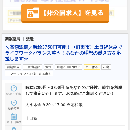
調剤薬局 ｜ 派遣
＼高額派遣／時給3750円可能！〈町田市〉土日祝休みで
ライフワークバランス整う！あなたの理想の働き方を応
援します☆
調剤薬局
一般薬剤師
派遣
時給2,500円以上
土日休み
在宅
コンサルタントを経由する求人
時給3200円～3750円 ※あなたのご経験、能力を考慮
して決定いたします。お気軽にご相談ください！
給与・手当
火水木金 9:30～17:00 ※応相談
勤務時間
土日祝
休日・休暇