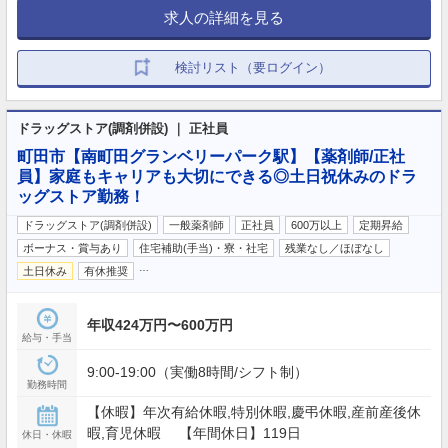
求人の詳細を見る
検討リスト（要ログイン）
ドラッグストア(調剤併設) ｜ 正社員
町田市【南町田グランベリーパーク駅】【薬剤師/正社
員】家庭もキャリアも大切にできる◎土日祝休みのドラ
ッグストア勤務！
ドラッグストア(調剤併設)
一般薬剤師
正社員
600万以上
定期昇給
ボーナス・賞与あり
住宅補助(手当)・寮・社宅
残業なし／ほぼなし
…
土日休み
有休推奨
年収424万円〜600万円
給与・手当
9:00-19:00（実働8時間/シフト制）
勤務時間
【休暇】年次有給休暇,特別休暇,慶弔休暇,産前産後休
暇,育児休暇 【年間休日】119日
休日・休暇