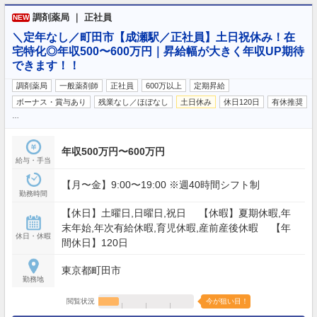
調剤薬局 ｜ 正社員
NEW
＼定年なし／町田市【成瀬駅／正社員】土日祝休み！在
宅特化◎年収500〜600万円｜昇給幅が大きく年収UP期待
できます！！
調剤薬局
一般薬剤師
正社員
600万以上
定期昇給
ボーナス・賞与あり
残業なし／ほぼなし
土日休み
休日120日
有休推奨
…
年収500万円〜600万円
給与・手当
【月〜金】9:00〜19:00 ※週40時間シフト制
勤務時間
【休日】土曜日,日曜日,祝日 【休暇】夏期休暇,年
末年始,年次有給休暇,育児休暇,産前産後休暇 【年
休日・休暇
間休日】120日
東京都町田市
勤務地
閲覧状況
今が狙い目！