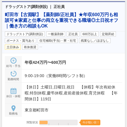
ドラッグストア(調剤併設) ｜ 正社員
町田市【古淵駅】【薬剤師/正社員】★年収600万円も相
談可★家庭と仕事の両立を重視できる職場◎土日祝オフ
｜働き方の相談もOK
ドラッグストア(調剤併設)
一般薬剤師
正社員
600万以上
定期昇給
ボーナス・賞与あり
住宅補助(手当)・寮・社宅
残業なし／ほぼなし
…
土日休み
有休推奨
年収424万円〜600万円
給与・手当
9:00-19:00（実働8時間/シフト制）
勤務時間
【休日】土曜日,日曜日,祝日 【休暇】年次有給休
暇,特別休暇,慶弔休暇,産前産後休暇,育児休暇 【年
休日・休暇
間休日】119日
東京都町田市
勤務地
閲覧状況
今が狙い目！