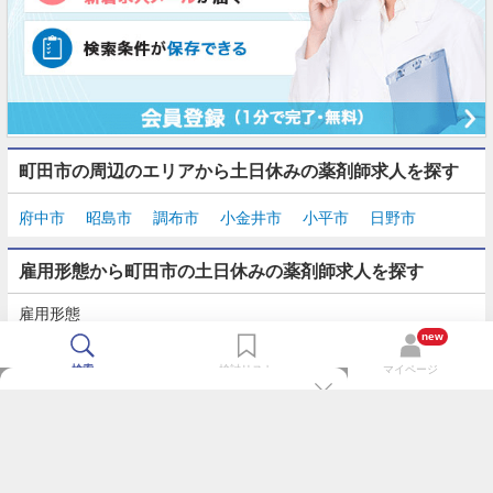
町田市の周辺のエリアから土日休みの薬剤師求人を探す
府中市
昭島市
調布市
小金井市
小平市
日野市
雇用形態から町田市の土日休みの薬剤師求人を探す
雇用形態
正社員
契約社員
派遣
パート・アルバイト
new
検索
検討リスト
マイページ
TOP
m3.comログインで
求人探しがもっと便利に
最近チェックした求人一覧
薬剤師の転職成功ガイド
希望に合う新着求人を通知