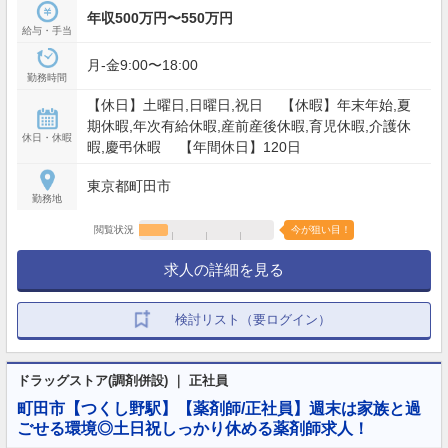
年収500万円〜550万円
給与・手当
月-金9:00〜18:00
勤務時間
【休日】土曜日,日曜日,祝日 【休暇】年末年始,夏
期休暇,年次有給休暇,産前産後休暇,育児休暇,介護休
休日・休暇
暇,慶弔休暇 【年間休日】120日
東京都町田市
勤務地
閲覧状況
今が狙い目！
求人の詳細を見る
検討リスト（要ログイン）
ドラッグストア(調剤併設) ｜ 正社員
町田市【つくし野駅】【薬剤師/正社員】週末は家族と過
ごせる環境◎土日祝しっかり休める薬剤師求人！