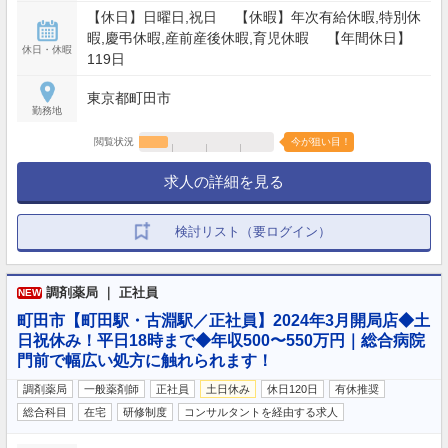
【休日】日曜日,祝日 【休暇】年次有給休暇,特別休
暇,慶弔休暇,産前産後休暇,育児休暇 【年間休日】
休日・休暇
119日
東京都町田市
勤務地
閲覧状況
今が狙い目！
求人の詳細を見る
検討リスト（要ログイン）
調剤薬局 ｜ 正社員
NEW
町田市【町田駅・古淵駅／正社員】2024年3月開局店◆土
日祝休み！平日18時まで◆年収500〜550万円｜総合病院
門前で幅広い処方に触れられます！
調剤薬局
一般薬剤師
正社員
土日休み
休日120日
有休推奨
総合科目
在宅
研修制度
コンサルタントを経由する求人