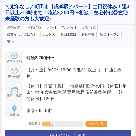
＼定年なし／町田市【成瀬駅／パート】土日祝休み！週3
日以上×18時まで！時給2,200円〜相談｜在宅特化◎在宅
未経験の方も大歓迎♪
調剤薬局
一般薬剤師
パート・アルバイト
定期昇給
残業なし／ほぼなし
土日休み
休日120日
有休推奨
新規オープン
…
在宅
時給2,200円〜
給与・手当
【月〜金】9:00〜18:00 ※週3日以上（一日通し勤
務）
勤務時間
【休日】日曜日,祝日 他勤務日以外の日 【休暇】年
末年始,年次有給休暇,育児休暇,産前産後休暇 【年
休日・休暇
間休日】120日
東京都町田市
勤務地
閲覧状況
今が狙い目！
求人の詳細を見る