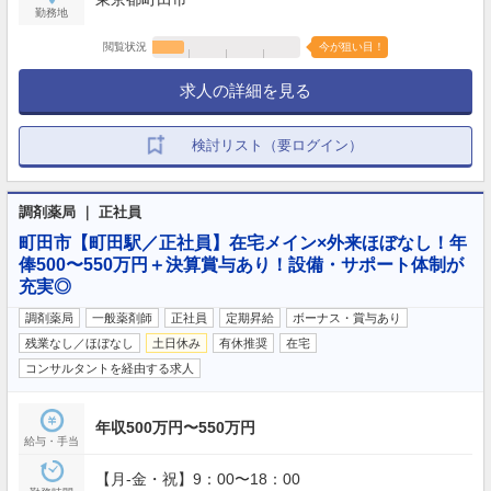
勤務地
閲覧状況
今が狙い目！
求人の詳細を見る
検討リスト（要ログイン）
調剤薬局 ｜ 正社員
町田市【町田駅／正社員】在宅メイン×外来ほぼなし！年
俸500〜550万円＋決算賞与あり！設備・サポート体制が
充実◎
調剤薬局
一般薬剤師
正社員
定期昇給
ボーナス・賞与あり
残業なし／ほぼなし
土日休み
有休推奨
在宅
コンサルタントを経由する求人
年収500万円〜550万円
給与・手当
【月-金・祝】9：00〜18：00