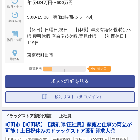
年収424万円〜600万円
給与・手当
9:00-19:00（実働8時間/シフト制）
勤務時間
【休日】日曜日,祝日 【休暇】年次有給休暇,特別休
暇,慶弔休暇,産前産後休暇,育児休暇 【年間休日】
休日・休暇
119日
東京都町田市
勤務地
閲覧状況
今が狙い目！
求人の詳細を見る
検討リスト（要ログイン）
ドラッグストア(調剤併設) ｜ 正社員
町田市【町田駅】【薬剤師/正社員】家庭と仕事の両立が
可能！土日祝休みのドラッグストア薬剤師求人◎
ドラッグストア(調剤併設)
一般薬剤師
正社員
600万以上
定期昇給