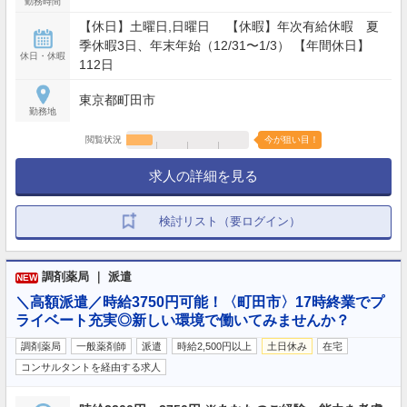
勤務時間
【休日】土曜日,日曜日 【休暇】年次有給休暇 夏
季休暇3日、年末年始（12/31〜1/3） 【年間休日】
休日・休暇
112日
東京都町田市
勤務地
閲覧状況
今が狙い目！
求人の詳細を見る
検討リスト（要ログイン）
調剤薬局 ｜ 派遣
NEW
＼高額派遣／時給3750円可能！〈町田市〉17時終業でプ
ライベート充実◎新しい環境で働いてみませんか？
調剤薬局
一般薬剤師
派遣
時給2,500円以上
土日休み
在宅
コンサルタントを経由する求人