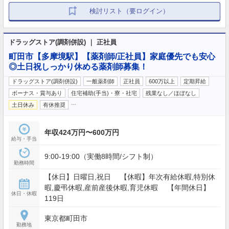
検討リスト（要ログイン）
ドラッグストア(調剤併設) ｜ 正社員
町田市【多摩境駅】【薬剤師/正社員】家庭優先でも安心
◎土日祝しっかり休める薬剤師募集！
ドラッグストア(調剤併設)
一般薬剤師
正社員
600万以上
定期昇給
ボーナス・賞与あり
住宅補助(手当)・寮・社宅
残業なし／ほぼなし
…
土日休み
有休推奨
年収424万円〜600万円
給与・手当
9:00-19:00（実働8時間/シフト制）
勤務時間
【休日】日曜日,祝日 【休暇】年次有給休暇,特別休
暇,慶弔休暇,産前産後休暇,育児休暇 【年間休日】
休日・休暇
119日
東京都町田市
勤務地