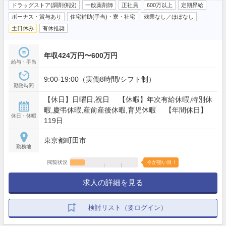
ドラッグストア(調剤併設)
一般薬剤師
正社員
600万以上
定期昇給
ボーナス・賞与あり
住宅補助(手当)・寮・社宅
残業なし／ほぼなし
…
土日休み
有休推奨
年収424万円〜600万円
給与・手当
9:00-19:00（実働8時間/シフト制）
勤務時間
【休日】日曜日,祝日 【休暇】年次有給休暇,特別休
暇,慶弔休暇,産前産後休暇,育児休暇 【年間休日】
休日・休暇
119日
東京都町田市
勤務地
閲覧状況
今が狙い目！
求人の詳細を見る
検討リスト（要ログイン）