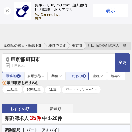
薬キャリ by m3.com: 薬剤師専
表示
用の転職・求人アプリ
ログイン
会員登録
M3 Career, Inc.

無料
町田市の薬剤師求人一覧
薬剤師の求人・転職TOP
地域で探す
東京都
東京都 町田市
変更
土日休み
勤務地
雇用形態
業種
こだわり
職種
給与
✓
1
雇用形態を絞り込む
正社員
契約社員
派遣
パート・アルバイト
おすすめ順
新着順
35
薬剤師求人
件
中 1-20件
調剤薬局 ｜ パート・アルバイト