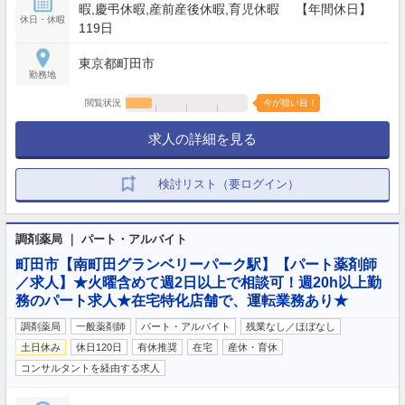
暇,慶弔休暇,産前産後休暇,育児休暇 【年間休日】
休日・休暇
119日
東京都町田市
勤務地
閲覧状況
今が狙い目！
求人の詳細を見る
検討リスト（要ログイン）
調剤薬局 ｜ パート・アルバイト
町田市【南町田グランベリーパーク駅】【パート薬剤師
／求人】★火曜含めて週2日以上で相談可！週20h以上勤
務のパート求人★在宅特化店舗で、運転業務あり★
調剤薬局
一般薬剤師
パート・アルバイト
残業なし／ほぼなし
土日休み
休日120日
有休推奨
在宅
産休・育休
コンサルタントを経由する求人