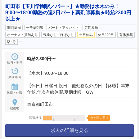
町田市【玉川学園駅／パート】★勤務は水木のみ！
9:00〜18:00勤務の週2日パート薬剤師募集★時給2300円
以上★
調剤薬局
一般薬剤師
パート・アルバイト
定期昇給
ボーナス・賞与あり
残業なし／ほぼなし
土日休み
休日120日
有休推奨
…
駅5分
時給2,300円〜
給与・手当
【水木】9:00〜18:00
勤務時間
【休日】日曜日,祝日 他勤務以外の日 【休暇】年末
年始,年次有給休暇,夏期休暇 GW
休日・休暇
東京都町田市
勤務地
閲覧状況
今が狙い目！
求人の詳細を見る