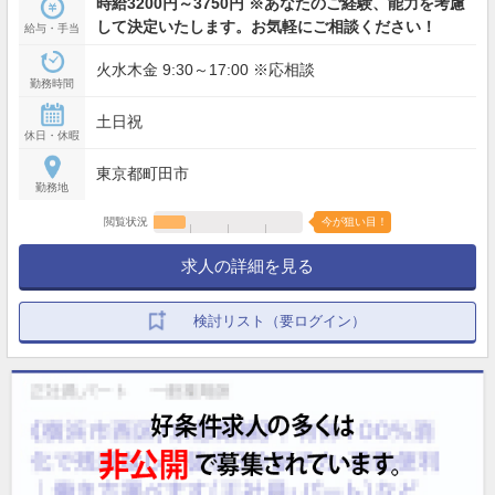
時給3200円～3750円 ※あなたのご経験、能力を考慮
して決定いたします。お気軽にご相談ください！
給与・手当
火水木金 9:30～17:00 ※応相談
勤務時間
土日祝
休日・休暇
東京都町田市
勤務地
閲覧状況
今が狙い目！
求人の詳細を見る
検討リスト（要ログイン）