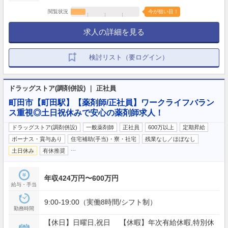
閲覧状況
今が狙い目！
求人の詳細を見る
検討リスト（要ログイン）
ドラッグストア(調剤併設) ｜ 正社員
町田市【町田駅】【薬剤師/正社員】ワークライフバラン
ス重視◎土日祝休みで安心の薬剤師求人！
ドラッグストア(調剤併設)
一般薬剤師
正社員
600万以上
定期昇給
ボーナス・賞与あり
住宅補助(手当)・寮・社宅
残業なし／ほぼなし
…
土日休み
有休推奨
年収424万円〜600万円
給与・手当
9:00-19:00（実働8時間/シフト制）
勤務時間
【休日】日曜日,祝日 【休暇】年次有給休暇,特別休