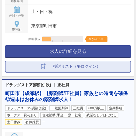
勤務時間
土・日・祝
休日・休暇
東京都町田市
勤務地
閲覧状況
今が狙い目！
求人の詳細を見る
検討リスト（要ログイン）
ドラッグストア(調剤併設) ｜ 正社員
町田市【成瀬駅】【薬剤師/正社員】家族との時間を確保
◎週末はお休みの薬剤師求人！
ドラッグストア(調剤併設)
一般薬剤師
正社員
600万以上
定期昇給
ボーナス・賞与あり
住宅補助(手当)・寮・社宅
残業なし／ほぼなし
…
土日休み
有休推奨