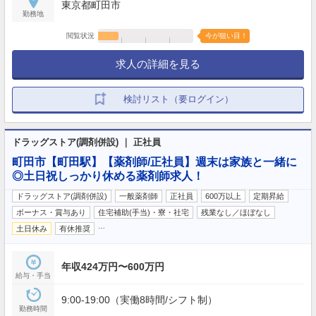
東京都町田市
勤務地
閲覧状況
今が狙い目！
求人の詳細を見る
検討リスト（要ログイン）
ドラッグストア(調剤併設) ｜ 正社員
町田市【町田駅】【薬剤師/正社員】週末は家族と一緒に
◎土日祝しっかり休める薬剤師求人！
ドラッグストア(調剤併設)
一般薬剤師
正社員
600万以上
定期昇給
ボーナス・賞与あり
住宅補助(手当)・寮・社宅
残業なし／ほぼなし
…
土日休み
有休推奨
年収424万円〜600万円
給与・手当
9:00-19:00（実働8時間/シフト制）
勤務時間