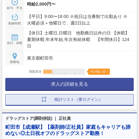
時給2,000円〜
給与・手当
【平日】9:00〜18:00 ※祝日は当番制で出勤あり ※
火曜必須＋他曜日で、週2日以上
勤務時間
【休日】土曜日,日曜日 他勤務日以外の日 【休暇】
夏期休暇,年末年始,年次有給休暇 【年間休日】124
休日・休暇
日
東京都町田市
勤務地
閲覧状況
今が狙い目！
求人の詳細を見る
検討リスト（要ログイン）
ドラッグストア(調剤併設) ｜ 正社員
町田市【成瀬駅】【薬剤師/正社員】家庭もキャリアも諦
めない◎土日祝オフのドラッグストア勤務！