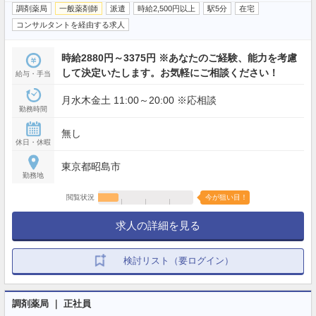
調剤薬局
一般薬剤師
派遣
時給2,500円以上
駅5分
在宅
コンサルタントを経由する求人
時給2880円～3375円 ※あなたのご経験、能力を考慮
して決定いたします。お気軽にご相談ください！
給与・手当
月水木金土 11:00～20:00 ※応相談
勤務時間
無し
休日・休暇
東京都昭島市
勤務地
閲覧状況
今が狙い目！
求人の詳細を見る
検討リスト（要ログイン）
調剤薬局 ｜ 正社員