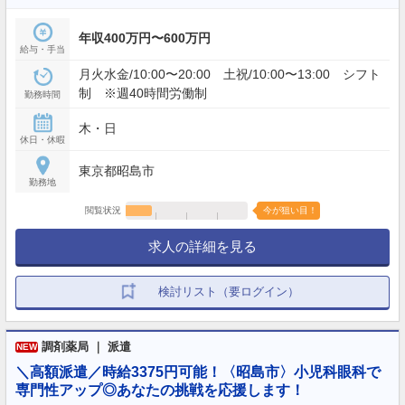
年収400万円〜600万円
給与・手当
月火水金/10:00〜20:00 土祝/10:00〜13:00 シフト
制 ※週40時間労働制
勤務時間
木・日
休日・休暇
東京都昭島市
勤務地
閲覧状況
今が狙い目！
求人の詳細を見る
検討リスト（要ログイン）
調剤薬局 ｜ 派遣
NEW
＼高額派遣／時給3375円可能！〈昭島市〉小児科眼科で
専門性アップ◎あなたの挑戦を応援します！