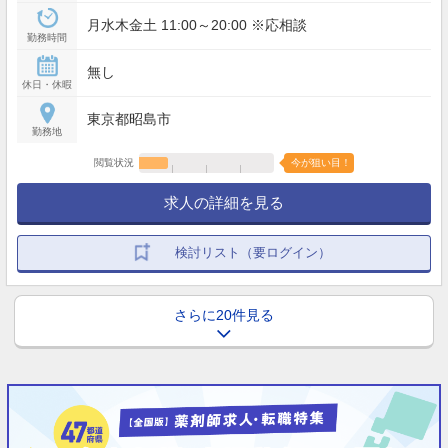
月水木金土 11:00～20:00 ※応相談
勤務時間
無し
休日・休暇
東京都昭島市
勤務地
閲覧状況
今が狙い目！
求人の詳細を見る
検討リスト（要ログイン）
さらに20件見る