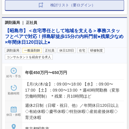
検討リスト（要ログイン）
調剤薬局 ｜ 正社員
【昭島市】＜在宅専任として地域を支える＞事務スタッ
フとペアで対応！拝島駅徒歩15分の内科門前●残業少なめ
×年間休日120日以上●
調剤薬局
一般薬剤師
正社員
休日120日
在宅
研修制度
コンサルタントを経由する求人
年収450万円〜650万円
給与・手当
【月/火/木/金】：09:00〜18:00 【水】：09:00〜
17:00 【土】：09:00〜13:00 ＊週40時間勤務（変形
勤務時間
労働時間制） ＊残業：月10時間ほど
週休2日制（日曜・祝日、他）／年間休日120日以上
◇有給休暇◇慶弔休暇◇特別休暇◇産前産後休暇◇
休日・休暇
育児休暇
東京都昭島市