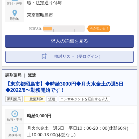
暇：法定通り付与
休日・休暇
東京都昭島市
勤務地
閲覧状況
今が狙い目！
求人の詳細を見る
検討リスト（要ログイン）
調剤薬局 ｜ 派遣
【東京都昭島市】◆時給3000円◆月火水金土の週5日
◆2022/8〜勤務開始です！
調剤薬局
一般薬剤師
派遣
コンサルタントを経由する求人
時給3,000円
給与・手当
月火水金土 週5日 平日10：00-20：00(休憩60分)
土10:00-13:00(休憩なし)
勤務時間