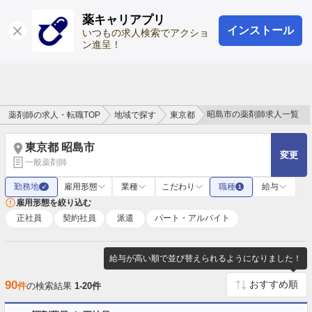
薬キャリアプリ
インストール
ログイン
会員登録
いつもの求人検索でアクショ
ン進呈！
昭島市の薬剤師求人一覧
薬剤師の求人・転職TOP
地域で探す
東京都
東京都 昭島市
変更
一般薬剤師
勤務地
雇用形態
業種
こだわり
職種
給与
✓
1
雇用形態を絞り込む
正社員
契約社員
派遣
パート・アルバイト
給与が高い順で並び替えられるようになりました！
90
件
の検索結果
1-20件