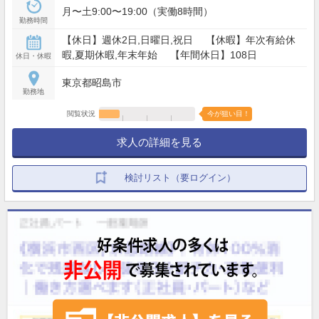
月〜土9:00〜19:00（実働8時間）
勤務時間
【休日】週休2日,日曜日,祝日 【休暇】年次有給休
暇,夏期休暇,年末年始 【年間休日】108日
休日・休暇
東京都昭島市
勤務地
閲覧状況
今が狙い目！
求人の詳細を見る
検討リスト（要ログイン）