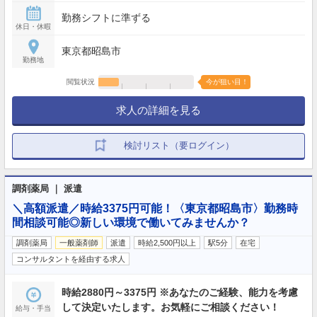
勤務シフトに準ずる
休日・休暇
東京都昭島市
勤務地
閲覧状況
今が狙い目！
求人の詳細を見る
検討リスト（要ログイン）
調剤薬局 ｜ 派遣
＼高額派遣／時給3375円可能！〈東京都昭島市〉勤務時
間相談可能◎新しい環境で働いてみませんか？
調剤薬局
一般薬剤師
派遣
時給2,500円以上
駅5分
在宅
コンサルタントを経由する求人
時給2880円～3375円 ※あなたのご経験、能力を考慮
して決定いたします。お気軽にご相談ください！
給与・手当