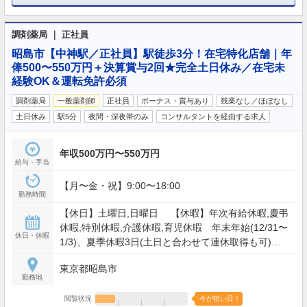
調剤薬局 ｜ 正社員
昭島市【中神駅／正社員】駅徒歩3分！在宅特化店舗｜年
俸500〜550万円＋決算賞与2回★完全土日休み／在宅未
経験OK＆運転免許必須
調剤薬局
一般薬剤師
正社員
ボーナス・賞与あり
残業なし／ほぼなし
土日休み
駅5分
夜間・深夜帯のみ
コンサルタントを経由する求人
年収500万円〜550万円
給与・手当
【月〜金・祝】9:00〜18:00
勤務時間
【休日】土曜日,日曜日 【休暇】年次有給休暇,慶弔
休暇,特別休暇,介護休暇,育児休暇 年末年始(12/31〜
休日・休暇
1/3)、夏季休暇3日(土日と合わせて連休取得も可)
【年間休日】112日
東京都昭島市
勤務地
閲覧状況
今が狙い目！