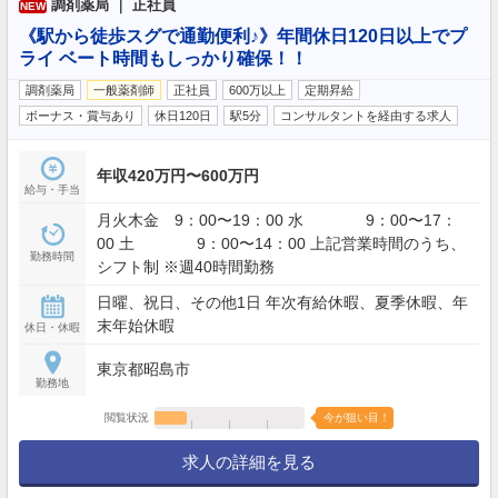
調剤薬局 ｜ 正社員
NEW
《駅から徒歩スグで通勤便利♪》年間休日120日以上でプ
ライ ベート時間もしっかり確保！！
調剤薬局
一般薬剤師
正社員
600万以上
定期昇給
ボーナス・賞与あり
休日120日
駅5分
コンサルタントを経由する求人
年収420万円〜600万円
給与・手当
月火木金 9：00〜19：00 水 9：00〜17：
00 土 9：00〜14：00 上記営業時間のうち、
勤務時間
シフト制 ※週40時間勤務
日曜、祝日、その他1日 年次有給休暇、夏季休暇、年
末年始休暇
休日・休暇
東京都昭島市
勤務地
閲覧状況
今が狙い目！
求人の詳細を見る