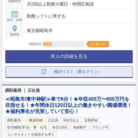
勤務時間
月2回以上勤務※曜日・時間応相談
勤務シフトに準ずる
休日・休暇
東京都昭島市
勤務地
閲覧状況
今が狙い目！
求人の詳細を見る
検討リスト（要ログイン）
調剤薬局 ｜ 正社員
≪昭島市/東中神駅≫車で6分！★年収400万〜600万円を
目指せる！★年間休日120日以上の働きやすい職場環境！
★福利厚生が充実していて安心！
調剤薬局
一般薬剤師
正社員
600万以上
定期昇給
住宅補助(手当)・寮・社宅
休日120日
未経験可
ブランク可
コンサルタントを経由する求人