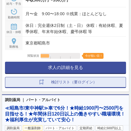
給与・手当
月〜金 9:00〜18:00 ※残業：ほとんどなし
勤務時間
休日：完全週休2日制（土・日） 休暇：有給休暇、夏
季休暇、年末年始休暇、慶弔休暇 等
休日・休暇
東京都昭島市
勤務地
閲覧状況
今が狙い目！
求人の詳細を見る
検討リスト（要ログイン）
調剤薬局 ｜ パート・アルバイト
≪昭島市/東中神駅≫車で6分！★時給1900円〜2500円を
目指せる！★年間休日120日以上の働きやすい職場環境！
★福利厚生が充実していて安心！
調剤薬局
一般薬剤師
パート・アルバイト
定期昇給
時給2,500円以上