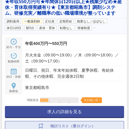
★年収550万円可★年間休日120日以上★残業少なめ★産
休・育休取得実績有り★【東京都昭島市】調剤システ
ム、研修充実／離職率の低い職場環境が整っています
調剤薬局
一般薬剤師
正社員
定期昇給
残業なし／ほぼなし
…
休日120日
駅5分
産休・育休
転勤なし
研修制度
年収400万円〜550万円
給与・手当
月火水金（09:00〜19:00）／木（09:00〜18:00）／
土（09:00〜17:00）
勤務時間
日曜日、祝日、年末年始休暇、夏季休暇、有給休
暇、その他休暇、完全週休2日制
休日・休暇
東京都昭島市
勤務地
閲覧状況
今が狙い目！
求人の詳細を見る
検討リスト（要ログイン）