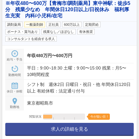
※年収480〜600万【青梅市/調剤薬局】東中神駅：徒歩5
分 残業少なめ 年間休日120日以上/日祝休み 福利厚
生充実 内科/小児科/在宅
調剤薬局
一般薬剤師
正社員
600万以上
定期昇給
ボーナス・賞与あり
残業なし／ほぼなし
有休推奨
コンサルタントを経由する求人
年収480万円〜600万円
給与・手当
平日：9:00~18:30 土曜：9:00〜15:00 残業：月5〜
10時間程度
勤務時間
シフト制 週休2日 日曜日・祝日・他 年間休日120日
以上 有給休暇：法定通り付与
休日・休暇
東京都昭島市
勤務地
閲覧状況
今が狙い目！
求人の詳細を見る