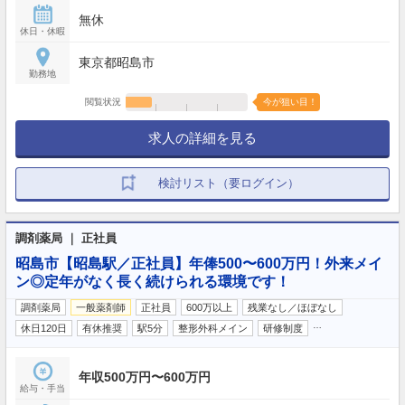
無休
休日・休暇
東京都昭島市
勤務地
閲覧状況
今が狙い目！
求人の詳細を見る
検討リスト（要ログイン）
調剤薬局 ｜ 正社員
昭島市【昭島駅／正社員】年俸500〜600万円！外来メイ
ン◎定年がなく長く続けられる環境です！
調剤薬局
一般薬剤師
正社員
600万以上
残業なし／ほぼなし
…
休日120日
有休推奨
駅5分
整形外科メイン
研修制度
年収500万円〜600万円
給与・手当