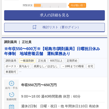
閲覧状況
今が狙い目！
求人の詳細を見る
検討リスト（要ログイン）
調剤薬局 ｜ 正社員
※年収550〜600万※【昭島市/調剤薬局】日曜祝日休み
年俸制 地域密着店舗 運転業務あり
調剤薬局
一般薬剤師
正社員
600万以上
定期昇給
ボーナス・賞与あり
残業なし／ほぼなし
～18時までの職場
在宅
…
車通勤可
年収550万円〜650万円
給与・手当
9:00〜18:00 週40時間勤務 休憩：60分
勤務時間
週休2日制 日曜・祝日・他 年間休日110日 有給休