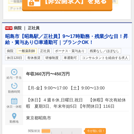
病院 ｜ 正社員
NEW
昭島市【昭島駅／正社員】9〜17時勤務・残業少な目！昇
給・賞与あり◎車通勤可｜ブランクOK！
病院
一般薬剤師
正社員
ボーナス・賞与あり
残業なし／ほぼなし
休日120日
有休推奨
研修制度
車通勤可
コンサルタントを経由する求人
年収360万円〜450万円
給与・手当
【月-金】9:00〜17:00 【土】9:00〜13:00
勤務時間
【休日】４週８休,日曜日,祝日 【休暇】年次有給休
暇 夏期3日、年末年始5日 【年間休日】116日
休日・休暇
東京都昭島市
勤務地
閲覧状況
今が狙い目！