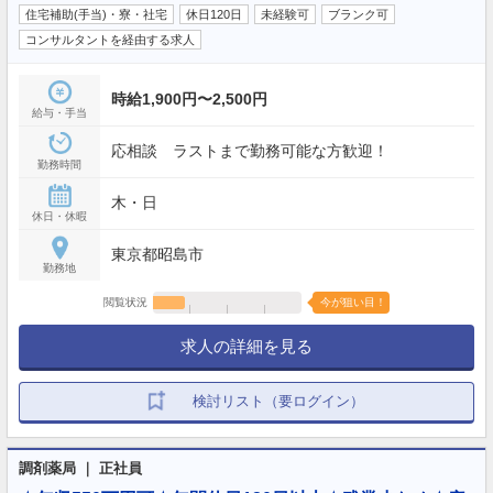
住宅補助(手当)・寮・社宅
休日120日
未経験可
ブランク可
コンサルタントを経由する求人
時給1,900円〜2,500円
給与・手当
応相談 ラストまで勤務可能な方歓迎！
勤務時間
木・日
休日・休暇
東京都昭島市
勤務地
閲覧状況
今が狙い目！
求人の詳細を見る
検討リスト（要ログイン）
調剤薬局 ｜ 正社員