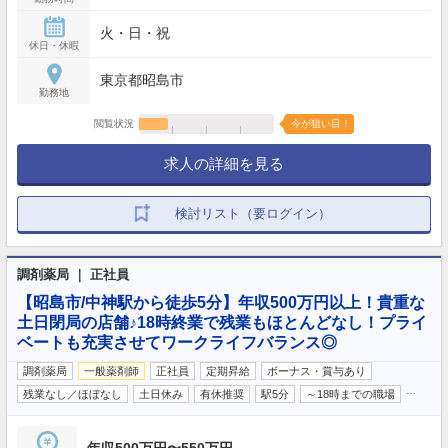
火・日・祝
休日・休暇
東京都昭島市
勤務地
閲覧状況
今が狙い目！
求人の詳細を見る
検討リスト（要ログイン）
調剤薬局 ｜ 正社員
【昭島市/中神駅から徒歩5分】年収500万円以上！貴重な
土日閉局の店舗♪18時終業で残業もほとんどなし！プライ
ベートも充実させてワークライフバランス◎
調剤薬局
一般薬剤師
正社員
定期昇給
ボーナス・賞与あり
…
残業なし／ほぼなし
土日休み
有休推奨
駅5分
～18時までの職場
年収500万円〜550万円