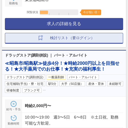
勤務地
閲覧状況
今が狙い目！
求人の詳細を見る
検討リスト（要ログイン）
ドラッグストア(調剤併設) ｜ パート・アルバイト
≪昭島市/昭島駅≫徒歩4分！★時給2000円以上を目指せ
る！★大手薬局でのお仕事！★充実の福利厚生！
ドラッグストア(調剤併設)
一般薬剤師
パート・アルバイト
住宅補助(手当)・寮・社宅
駅5分
大手（50店舗）
産休・育休
未経験可
…
研修制度
ブランク可
時給2,000円〜
給与・手当
10:00〜19:00 週3〜5日 6〜8日 ※土日祝、勤務
可能な方歓迎。
勤務時間