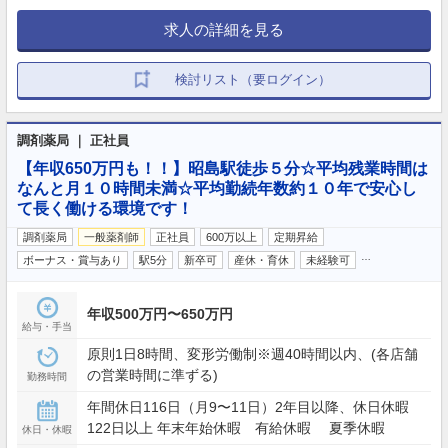
求人の詳細を見る
検討リスト（要ログイン）
調剤薬局 ｜ 正社員
【年収650万円も！！】昭島駅徒歩５分☆平均残業時間は
なんと月１０時間未満☆平均勤続年数約１０年で安心し
て長く働ける環境です！
調剤薬局
一般薬剤師
正社員
600万以上
定期昇給
…
ボーナス・賞与あり
駅5分
新卒可
産休・育休
未経験可
年収500万円〜650万円
給与・手当
原則1日8時間、変形労働制※週40時間以内、(各店舗
の営業時間に準ずる)
勤務時間
年間休日116日（月9〜11日）2年目以降、休日休暇
122日以上 年末年始休暇 有給休暇 夏季休暇
休日・休暇