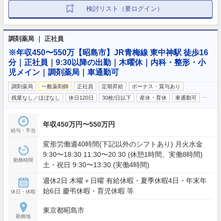
検討リスト（要ログイン）
調剤薬局 ｜ 正社員
※年収450〜550万【昭島市】JR青梅線 東中神駅 徒歩16
分｜正社員｜9:30以降の出勤｜木曜休｜内科・整形・小
児メイン｜調剤薬局｜車通勤可
調剤薬局
一般薬剤師
正社員
定期昇給
ボーナス・賞与あり
…
残業なし／ほぼなし
休日120日
30枚/日以下
産休・育休
車通勤可
年収450万円〜550万円
給与・手当
変形労働週40時間(下記以外のシフトあり) 月火水金
9:30〜18:30 11:30〜20:30 (休憩1時間、実働8時間)
勤務時間
土・祝日 9:30〜13:30 (実働4時間)
週休2日 木曜＋日曜 有給休暇・夏季休暇4日・年末年
始6日 慶弔休暇・育児休暇 等
休日・休暇
東京都昭島市
勤務地