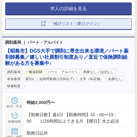
求人の詳細を見る
検討リスト（要ログイン）
調剤薬局 ｜ パート・アルバイト
【昭島市】DGS大手で調剤に専念出来る環境／パート薬
剤師募集／嬉しい社員割引制度あり／直近で保険調剤経
験がある方を募集中♪
調剤薬局
一般薬剤師
パート・アルバイト
残業なし／ほぼなし
有休推奨
駅5分
短時間勤務(1日6h以下)
大手（50店舗）
転勤なし
…
研修制度
時給2,000円〜
給与・手当
【勤務日数】週4日 【勤務時間】10：00〜19：
00 1日6時間以上できる方 【曜日】水土必須
勤務時間
勤務日以外
休日・休暇