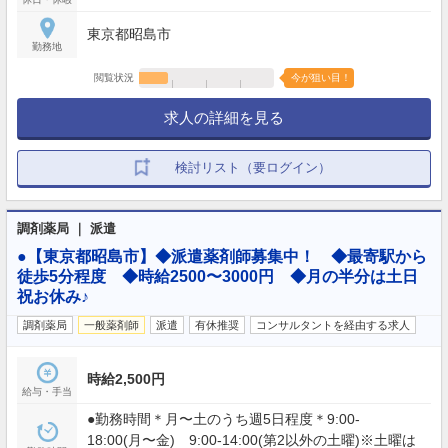
東京都昭島市
勤務地
閲覧状況
今が狙い目！
求人の詳細を見る
検討リスト（要ログイン）
調剤薬局 ｜ 派遣
●【東京都昭島市】◆派遣薬剤師募集中！ ◆最寄駅から
徒歩5分程度 ◆時給2500〜3000円 ◆月の半分は土日
祝お休み♪
調剤薬局
一般薬剤師
派遣
有休推奨
コンサルタントを経由する求人
時給2,500円
給与・手当
●勤務時間＊月〜土のうち週5日程度＊9:00-
18:00(月〜金) 9:00-14:00(第2以外の土曜)※土曜は