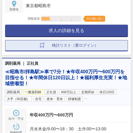
東京都昭島市
勤務地
閲覧状況
今が狙い目！
求人の詳細を見る
検討リスト（要ログイン）
調剤薬局 ｜ 正社員
≪昭島市/拝島駅≫車で7分！★年収400万円〜600万円を
目指せる！★年間休日120日以上！★福利厚生充実！★地
域密着型！
調剤薬局
一般薬剤師
正社員
600万以上
定期昇給
休日120日
…
大手（50店舗）
在宅
産休・育休
研修制度
年収400万円〜600万円
給与・手当
月水木金/9:00〜18：30 土/9:00〜13:00
勤務時間