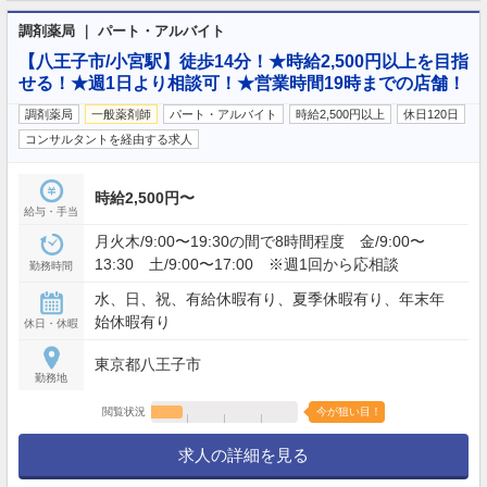
調剤薬局 ｜ パート・アルバイト
【八王子市/小宮駅】徒歩14分！★時給2,500円以上を目指
せる！★週1日より相談可！★営業時間19時までの店舗！
調剤薬局
一般薬剤師
パート・アルバイト
時給2,500円以上
休日120日
コンサルタントを経由する求人
時給2,500円〜
給与・手当
月火木/9:00〜19:30の間で8時間程度 金/9:00〜
13:30 土/9:00〜17:00 ※週1回から応相談
勤務時間
水、日、祝、有給休暇有り、夏季休暇有り、年末年
始休暇有り
休日・休暇
東京都八王子市
勤務地
閲覧状況
今が狙い目！
求人の詳細を見る