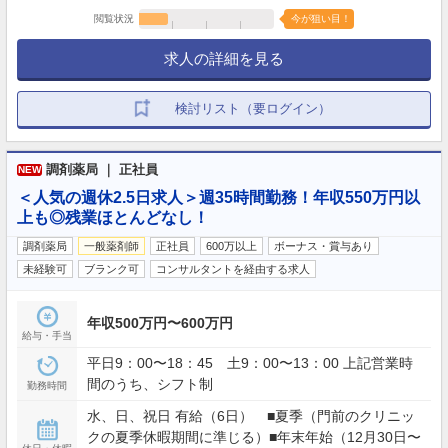
閲覧状況
今が狙い目！
求人の詳細を見る
検討リスト（要ログイン）
調剤薬局 ｜ 正社員
NEW
＜人気の週休2.5日求人＞週35時間勤務！年収550万円以
上も◎残業ほとんどなし！
調剤薬局
一般薬剤師
正社員
600万以上
ボーナス・賞与あり
未経験可
ブランク可
コンサルタントを経由する求人
年収500万円〜600万円
給与・手当
平日9：00〜18：45 土9：00〜13：00 上記営業時
間のうち、シフト制
勤務時間
水、日、祝日 有給（6日） ■夏季（門前のクリニッ
クの夏季休暇期間に準じる）■年末年始（12月30日〜