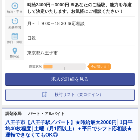
時給2400円～3000円 ※あなたのご経験、能力を考慮
して決定いたします。お気軽にご相談ください！
給与・手当
月～土 9:00～18:30 ※応相談
勤務時間
日祝
休日・休暇
東京都八王子市
勤務地
閲覧状況
今が狙い目！
求人の詳細を見る
検討リスト（要ログイン）
調剤薬局 ｜ パート・アルバイト
八王子市【八王子駅／パート】★時給最大2000円│1日平
均40枚程度│土曜（月1回以上）＋平日でシフト応相談★
運転できなくてもOK◎