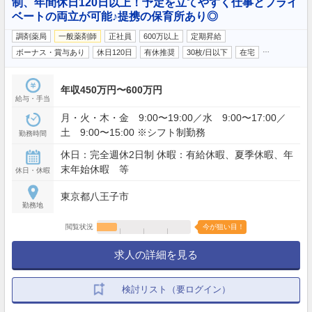
制、年間休日120日以上！予定を立てやすく仕事とプライ
ベートの両立が可能♪提携の保育所あり◎
調剤薬局
一般薬剤師
正社員
600万以上
定期昇給
…
ボーナス・賞与あり
休日120日
有休推奨
30枚/日以下
在宅
年収450万円〜600万円
給与・手当
月・火・木・金 9:00〜19:00／水 9:00〜17:00／
土 9:00〜15:00 ※シフト制勤務
勤務時間
休日：完全週休2日制 休暇：有給休暇、夏季休暇、年
末年始休暇 等
休日・休暇
東京都八王子市
勤務地
閲覧状況
今が狙い目！
求人の詳細を見る
検討リスト（要ログイン）