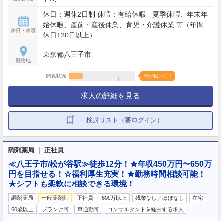
休日：週休2日制 休暇：有給休暇、夏季休暇、年末年
始休暇、産前・産後休業、育児・介護休業 等（年間
休日・休暇
休日120日以上）
東京都八王子市
勤務地
閲覧状況
今が狙い目！
求人の詳細を見る
検討リスト（要ログイン）
調剤薬局 ｜ 正社員
≪八王子市/松が谷駅≫徒歩12分！★年収450万円〜650万
円を目指せる！☆福利厚生充実！★勤務時間相談可能！
★シフトも柔軟に相談できる環境！
調剤薬局
一般薬剤師
正社員
600万以上
残業なし／ほぼなし
在宅
60歳以上
ブランク可
車通勤可
コンサルタントを経由する求人