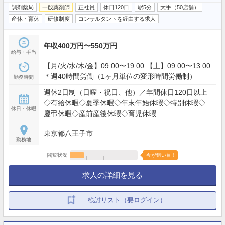
調剤薬局
一般薬剤師
正社員
休日120日
駅5分
大手（50店舗）
産休・育休
研修制度
コンサルタントを経由する求人
年収400万円〜550万円
給与・手当
【月/火/水/木/金】09:00〜19:00 【土】09:00〜13:00
＊週40時間労働（1ヶ月単位の変形時間労働制）
勤務時間
週休2日制（日曜・祝日、他）／年間休日120日以上
◇有給休暇◇夏季休暇◇年末年始休暇◇特別休暇◇
休日・休暇
慶弔休暇◇産前産後休暇◇育児休暇
東京都八王子市
勤務地
閲覧状況
今が狙い目！
求人の詳細を見る
検討リスト（要ログイン）