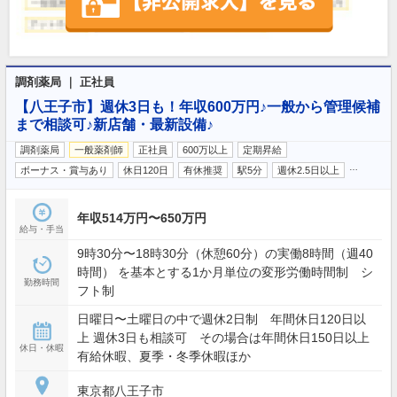
調剤薬局 ｜ 正社員
【八王子市】週休3日も！年収600万円♪一般から管理候補
まで相談可♪新店舗・最新設備♪
調剤薬局
一般薬剤師
正社員
600万以上
定期昇給
…
ボーナス・賞与あり
休日120日
有休推奨
駅5分
週休2.5日以上
年収514万円〜650万円
給与・手当
9時30分〜18時30分（休憩60分）の実働8時間（週40
時間） を基本とする1か月単位の変形労働時間制 シ
勤務時間
フト制
日曜日〜土曜日の中で週休2日制 年間休日120日以
上 週休3日も相談可 その場合は年間休日150日以上
休日・休暇
有給休暇、夏季・冬季休暇ほか
東京都八王子市