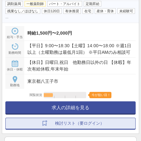
調剤薬局
一般薬剤師
パート・アルバイト
定期昇給
残業なし／ほぼなし
休日120日
有休推奨
在宅
産休・育休
未経験可
…
時給1,500円〜2,000円
給与・手当
【平日】9:00〜18:30【土曜】14:00〜18:00 ※週1日
以上（土曜勤務は最低月1回） ※平日AMのみ相談可
勤務時間
【休日】日曜日,祝日 他勤務日以外の日 【休暇】年
次有給休暇,年末年始
休日・休暇
東京都八王子市
勤務地
閲覧状況
今が狙い目！
求人の詳細を見る
検討リスト（要ログイン）