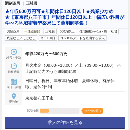
調剤薬局 ｜ 正社員
★年収600万円可★年間休日120日以上★残業少なめ
★【東京都八王子市】年間休日120日以上｜幅広い科目が
学べる地域密着型薬局にて薬剤師募集！
調剤薬局
一般薬剤師
正社員
600万以上
住宅補助(手当)・寮・社宅
残業なし／ほぼなし
休日120日
コンサルタントを経由する求人
年収420万円〜600万円
給与・手当
月火水金（09:00〜18:00）／土（09:00〜13:00） ※
上記時間内のうち8時間勤務
勤務時間
日曜日、祝日、年末年始休暇、夏季休暇、有給休
暇、週休2日制
休日・休暇
東京都八王子市
勤務地
閲覧状況
今が狙い目！
求人の詳細を見る