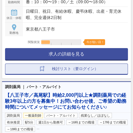
番：10：00〜19：00／土（09:00〜18:00）
勤務時間
日曜日、祝日、有給休暇、慶弔休暇、出産・育児休
暇、完全週休2日制
休日・休暇
東京都八王子市
勤務地
閲覧状況
今が狙い目！
求人の詳細を見る
検討リスト（要ログイン）
調剤薬局 ｜ パート・アルバイト
【八王子市／高尾駅】時給2,000円以上★調剤薬局での経
験3年以上の方を募集中！お問い合わせ後、ご希望の勤務
時間についてメッセージにてお知らせください♪
調剤薬局
一般薬剤師
パート・アルバイト
残業なし／ほぼなし
有休推奨
駅5分
週1日から勤務可
～16時までの職場
～17時までの職場
…
～18時までの職場