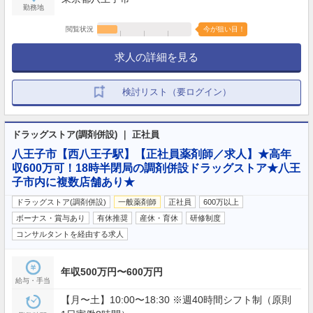
勤務地
閲覧状況
今が狙い目！
求人の詳細を見る
検討リスト（要ログイン）
ドラッグストア(調剤併設) ｜ 正社員
八王子市【西八王子駅】【正社員薬剤師／求人】★高年
収600万可！18時半閉局の調剤併設ドラッグストア★八王
子市内に複数店舗あり★
ドラッグストア(調剤併設)
一般薬剤師
正社員
600万以上
ボーナス・賞与あり
有休推奨
産休・育休
研修制度
コンサルタントを経由する求人
年収500万円〜600万円
給与・手当
【月〜土】10:00〜18:30 ※週40時間シフト制（原則