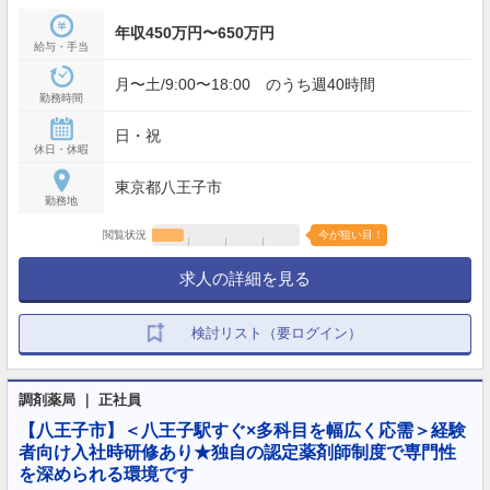
年収450万円〜650万円
給与・手当
月〜土/9:00〜18:00 のうち週40時間
勤務時間
日・祝
休日・休暇
東京都八王子市
勤務地
閲覧状況
今が狙い目！
求人の詳細を見る
検討リスト（要ログイン）
調剤薬局 ｜ 正社員
【八王子市】＜八王子駅すぐ×多科目を幅広く応需＞経験
者向け入社時研修あり★独自の認定薬剤師制度で専門性
を深められる環境です