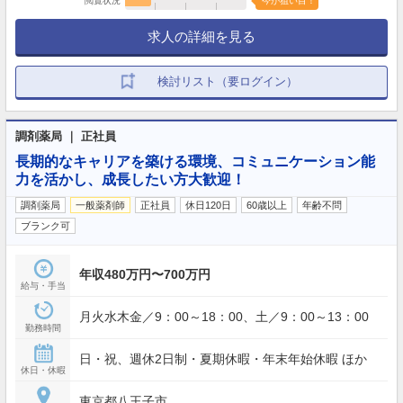
閲覧状況
今が狙い目！
求人の詳細を見る
検討リスト（要ログイン）
調剤薬局 ｜ 正社員
長期的なキャリアを築ける環境、コミュニケーション能
力を活かし、成長したい方大歓迎！
調剤薬局
一般薬剤師
正社員
休日120日
60歳以上
年齢不問
ブランク可
年収480万円〜700万円
給与・手当
月火水木金／9：00～18：00、土／9：00～13：00
勤務時間
日・祝、週休2日制・夏期休暇・年末年始休暇 ほか
休日・休暇
東京都八王子市