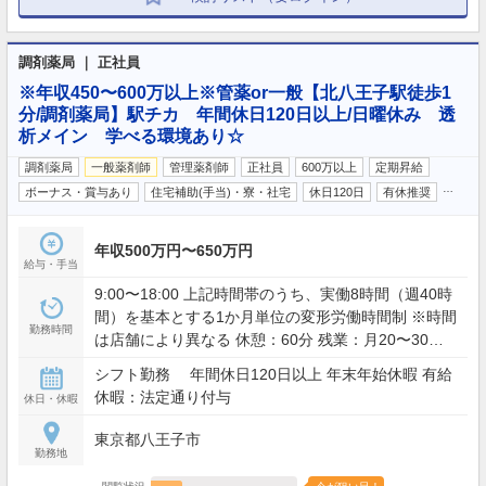
調剤薬局 ｜ 正社員
※年収450〜600万以上※管薬or一般【北八王子駅徒歩1
分/調剤薬局】駅チカ 年間休日120日以上/日曜休み 透
析メイン 学べる環境あり☆
調剤薬局
一般薬剤師
管理薬剤師
正社員
600万以上
定期昇給
…
ボーナス・賞与あり
住宅補助(手当)・寮・社宅
休日120日
有休推奨
年収500万円〜650万円
給与・手当
9:00〜18:00 上記時間帯のうち、実働8時間（週40時
間）を基本とする1か月単位の変形労働時間制 ※時間
勤務時間
は店舗により異なる 休憩：60分 残業：月20〜30時
間程度
シフト勤務 年間休日120日以上 年末年始休暇 有給
休暇：法定通り付与
休日・休暇
東京都八王子市
勤務地