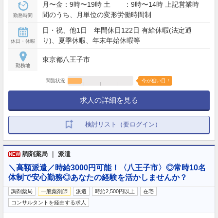
月〜金：9時〜19時 土 ：9時〜14時 上記営業時
間のうち、月単位の変形労働時間制
勤務時間
日・祝、他1日 年間休日122日 有給休暇(法定通
り)、夏季休暇、年末年始休暇等
休日・休暇
東京都八王子市
勤務地
閲覧状況
今が狙い目！
求人の詳細を見る
検討リスト（要ログイン）
調剤薬局 ｜ 派遣
NEW
＼高額派遣／時給3000円可能！〈八王子市〉◎常時10名
体制で安心勤務◎あなたの経験を活かしませんか？
調剤薬局
一般薬剤師
派遣
時給2,500円以上
在宅
コンサルタントを経由する求人