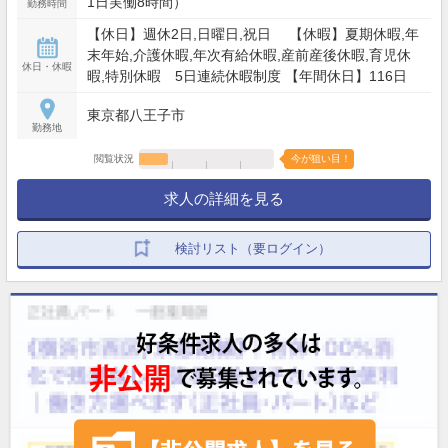
1日実働8時間）
勤務時間
【休日】週休2日,日曜日,祝日 【休暇】夏期休暇,年
末年始,介護休暇,年次有給休暇,産前産後休暇,育児休
休日・休暇
暇,特別休暇 5日連続休暇制度 【年間休日】116日
東京都八王子市
勤務地
閲覧状況
今が狙い目！
求人の詳細を見る
検討リスト（要ログイン）