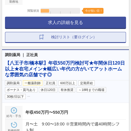
勤務地
閲覧状況
今が狙い目！
求人の詳細を見る
検討リスト（要ログイン）
調剤薬局 ｜ 正社員
【八王子市/橋本駅】年収550万円検討可★年間休日120日
以上★在宅メイン★幅広い年代の方がいてアットホーム
な雰囲気の店舗です◎
調剤薬局
一般薬剤師
正社員
600万以上
定期昇給
ボーナス・賞与あり
休日120日
有休推奨
～18時までの職場
…
30枚/日以下
年収450万円〜550万円
給与・手当
月〜土 9:00〜18:00 ※営業時間内で週40時間シフ
ト制
勤務時間