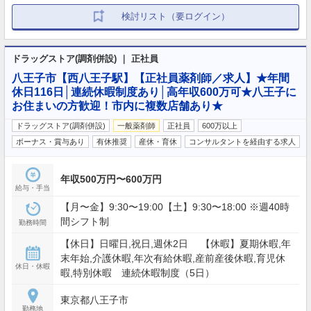
検討リスト（要ログイン）
ドラッグストア(調剤併設) ｜ 正社員
八王子市【西八王子駅】【正社員薬剤師／求人】★年間
休日116日│連続休暇制度あり│高年収600万可★八王子に
お住まいの方歓迎！市内に複数店舗あり★
ドラッグストア(調剤併設)
一般薬剤師
正社員
600万以上
ボーナス・賞与あり
有休推奨
産休・育休
コンサルタントを経由する求人
年収500万円〜600万円
給与・手当
【月〜金】9:30〜19:00【土】9:30〜18:00 ※週40時
間シフト制
勤務時間
【休日】日曜日,祝日,週休2日 【休暇】夏期休暇,年
末年始,介護休暇,年次有給休暇,産前産後休暇,育児休
休日・休暇
暇,特別休暇 連続休暇制度（5日）
東京都八王子市
勤務地