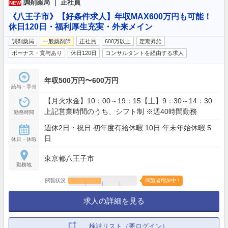
調剤薬局 ｜ 正社員
NEW
《八王子市》【好条件求人】年収MAX600万円も可能！
休日120日・福利厚生充実・外来メイン
調剤薬局
一般薬剤師
正社員
600万以上
定期昇給
ボーナス・賞与あり
休日120日
コンサルタントを経由する求人
年収500万円〜600万円
給与・手当
【月火水金】10：00～19：15【土】9：30～14：30
上記営業時間のうち、シフト制 ※週40時間勤務
勤務時間
週休2日・祝日 初年度有給休暇 10日 年末年始休暇 5
日
休日・休暇
東京都八王子市
勤務地
閲覧状況
閲覧者増加中！
求人の詳細を見る
検討リスト（要ログイン）