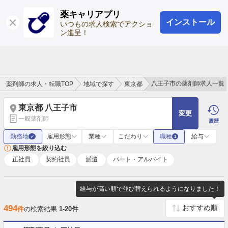
薬キャリアプリ
インストール
ログイン
会員登録
いつもの求人検索でアクショ
ン進呈！
八王子市の薬剤師求人一覧
薬剤師の求人・転職TOP
地域で探す
東京都
東京都 八王子市
変更
一般薬剤師
履歴
勤務地
雇用形態
業種
こだわり
職種
給与
✓
1
雇用形態を絞り込む
正社員
契約社員
派遣
パート・アルバイト
給与が高い順で並び替えられるようになりました！
494
件
の検索結果
1-20件