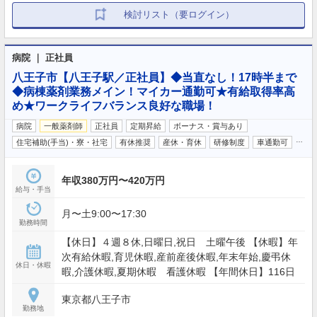
検討リスト（要ログイン）
病院 ｜ 正社員
八王子市【八王子駅／正社員】◆当直なし！17時半まで
◆病棟薬剤業務メイン！マイカー通勤可★有給取得率高
め★ワークライフバランス良好な職場！
病院
一般薬剤師
正社員
定期昇給
ボーナス・賞与あり
…
住宅補助(手当)・寮・社宅
有休推奨
産休・育休
研修制度
車通勤可
年収380万円〜420万円
給与・手当
月〜土9:00〜17:30
勤務時間
【休日】４週８休,日曜日,祝日 土曜午後 【休暇】年
次有給休暇,育児休暇,産前産後休暇,年末年始,慶弔休
休日・休暇
暇,介護休暇,夏期休暇 看護休暇 【年間休日】116日
東京都八王子市
勤務地