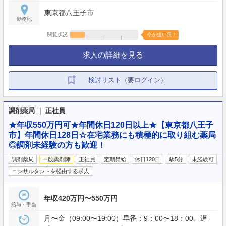
東京都八王子市
勤務地
閲覧状況
今が狙い目！
求人の詳細を見る
検討リスト（要ログイン）
調剤薬局 ｜ 正社員
★年収550万円可★年間休日120日以上★【東京都八王子
市】年間休日128日☆在宅業務にも積極的に取り組む薬局
◎調剤未経験の方も歓迎！
調剤薬局
一般薬剤師
正社員
定期昇給
休日120日
駅5分
未経験可
コンサルタントを経由する求人
年収420万円〜550万円
給与・手当
月〜金（09:00〜19:00）早番：9：00〜18：00、遅