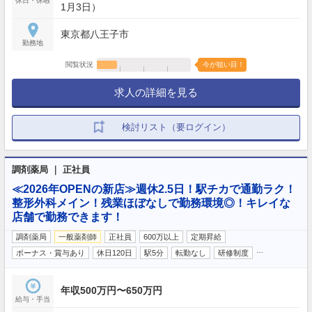
休日・休暇
1月3日）
東京都八王子市
勤務地
閲覧状況
今が狙い目！
求人の詳細を見る
検討リスト（要ログイン）
調剤薬局 ｜ 正社員
≪2026年OPENの新店≫週休2.5日！駅チカで通勤ラク！
整形外科メイン！残業ほぼなしで勤務環境◎！キレイな
店舗で勤務できます！
調剤薬局
一般薬剤師
正社員
600万以上
定期昇給
…
ボーナス・賞与あり
休日120日
駅5分
転勤なし
研修制度
年収500万円〜650万円
給与・手当