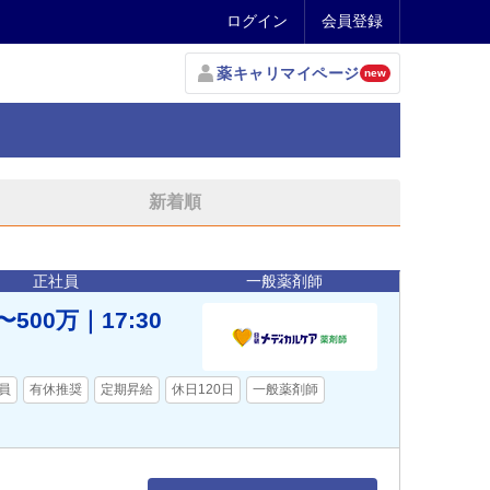
ログイン
会員登録
薬キャリマイページ
new
新着順
正社員
一般薬剤師
00万｜17:30
員
有休推奨
定期昇給
休日120日
一般薬剤師