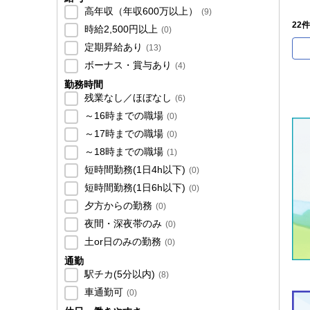
高年収（年収600万以上）
(
9
)
22件
時給2,500円以上
(
0
)
定期昇給あり
(
13
)
ボーナス・賞与あり
(
4
)
勤務時間
残業なし／ほぼなし
(
6
)
～16時までの職場
(
0
)
～17時までの職場
(
0
)
～18時までの職場
(
1
)
短時間勤務(1日4h以下)
(
0
)
短時間勤務(1日6h以下)
(
0
)
夕方からの勤務
(
0
)
夜間・深夜帯のみ
(
0
)
土or日のみの勤務
(
0
)
通勤
駅チカ(5分以内)
(
8
)
車通勤可
(
0
)