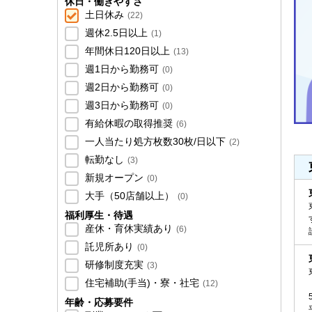
休日・働きやすさ
土日休み
(
22
)
週休2.5日以上
(
1
)
年間休日120日以上
(
13
)
週1日から勤務可
(
0
)
週2日から勤務可
(
0
)
週3日から勤務可
(
0
)
有給休暇の取得推奨
(
6
)
一人当たり処方枚数30枚/日以下
(
2
)
転勤なし
(
3
)
新規オープン
(
0
)
大手（50店舗以上）
(
0
)
福利厚生・待遇
産休・育休実績あり
(
6
)
託児所あり
(
0
)
研修制度充実
(
3
)
住宅補助(手当)・寮・社宅
(
12
)
年齢・応募要件