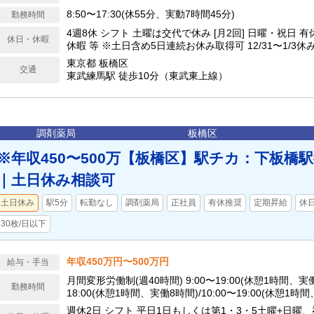
8:50〜17:30(休55分、実動7時間45分)
勤務時間
4週8休 シフト 土曜は交代で休み [月2回] 日曜・祝日 
休日・休暇
休暇 等 ※土日含め5日連続お休み取得可 12/31〜1/3休み
東京都 板橋区
交通
東武練馬駅 徒歩10分（東武東上線）
調剤薬局
板橋区
※年収450〜500万【板橋区】駅チカ：下板橋
｜土日休み相談可
土日休み
駅5分
転勤なし
調剤薬局
正社員
有休推奨
定期昇給
休日
30枚/日以下
年収450万円〜500万円
給与・手当
月間変形労働制(週40時間) 9:00〜19:00(休憩1時間、実働9時間) 9:00〜
勤務時間
18:00(休憩1時間、実働8時間)/10:00〜19:00(休憩1時
2・第4土 9:00〜13:00(実働4時間)
週休2日 シフト 平日1日もしくは第1・3・5土曜+日曜