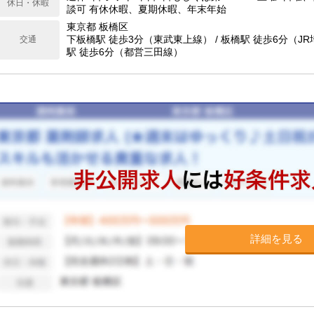
休日・休暇
談可 有休休暇、夏期休暇、年末年始
東京都 板橋区
下板橋駅 徒歩3分（東武東上線） / 板橋駅 徒歩6分（JR
交通
駅 徒歩6分（都営三田線）
詳細を見る