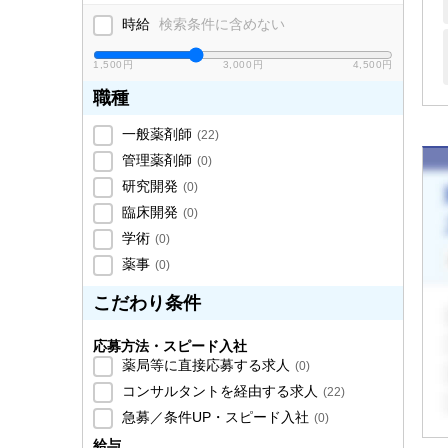
時給
検索条件に含めない
1,500円
3,000円
4,500円
職種
一般薬剤師
(
22
)
管理薬剤師
(
0
)
研究開発
(
0
)
臨床開発
(
0
)
学術
(
0
)
薬事
(
0
)
こだわり条件
応募方法・スピード入社
薬局等に直接応募する求人
(
0
)
コンサルタントを経由する求人
(
22
)
急募／条件UP・スピード入社
(
0
)
給与