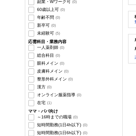
副業・Wワーク可
(
0
)
60歳以上可
(
0
)
年齢不問
(
0
)
新卒可
(
0
)
未経験可
(
5
)
応需科目・業務内容
一人薬剤師
(
0
)
総合科目
(
0
)
眼科メイン
(
0
)
皮膚科メイン
(
0
)
整形外科メイン
(
0
)
漢方
(
0
)
オンライン服薬指導
(
0
)
在宅
(
1
)
ママ・パパ向け
～16時までの職場
(
0
)
短時間勤務(1日4h以下)
(
0
)
短時間勤務(1日6h以下)
(
0
)