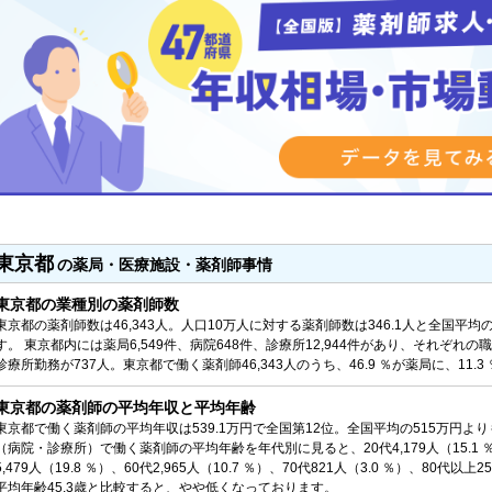
東京都
の薬局・医療施設・薬剤師事情
東京都の業種別の薬剤師数
東京都の薬剤師数は46,343人。人口10万人に対する薬剤師数は346.1人と全国平均
す。 東京都内には薬局6,549件、病院648件、診療所12,944件があり、それぞれの
診療所勤務が737人。東京都で働く薬剤師46,343人のうち、46.9 ％が薬局に、11.
東京都の薬剤師の平均年収と平均年齢
東京都で働く薬剤師の平均年収は539.1万円で全国第12位。全国平均の515万円よ
（病院・診療所）で働く薬剤師の平均年齢を年代別に見ると、20代4,179人（15.1 ％）、30
5,479人（19.8 ％）、60代2,965人（10.7 ％）、70代821人（3.0 ％）、80
平均年齢45.3歳と比較すると、やや低くなっております。