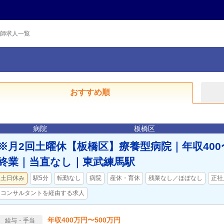
師求人一覧
おすすめ順
病院
板橋区
※月2回土曜休【板橋区】療養型病院｜年収400〜5
終業｜当直なし｜東武練馬駅
土日休み
駅5分
転勤なし
病院
産休・育休
残業なし／ほぼなし
正社
コンサルタントを経由する求人
年収400万円〜500万円
給与・手当