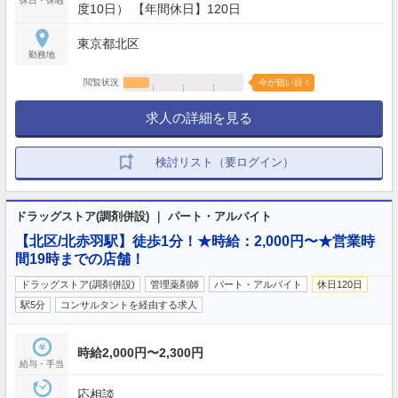
休日・休暇
度10日） 【年間休日】120日
東京都北区
勤務地
閲覧状況
今が狙い目！
求人の詳細を見る
検討リスト（要ログイン）
ドラッグストア(調剤併設) ｜ パート・アルバイト
【北区/北赤羽駅】徒歩1分！★時給：2,000円〜★営業時
間19時までの店舗！
ドラッグストア(調剤併設)
管理薬剤師
パート・アルバイト
休日120日
駅5分
コンサルタントを経由する求人
時給2,000円〜2,300円
給与・手当
応相談