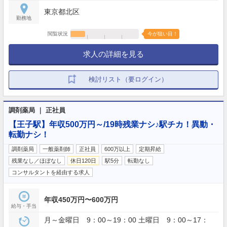
東京都北区
勤務地
閲覧状況
今が狙い目！
求人の詳細を見る
検討リスト（要ログイン）
調剤薬局 ｜ 正社員
【王子駅】年収500万円～/19時残業ナシ♪駅チカ！異動・
転勤ナシ！
調剤薬局
一般薬剤師
正社員
600万以上
定期昇給
残業なし／ほぼなし
休日120日
駅5分
転勤なし
コンサルタントを経由する求人
年収450万円〜600万円
給与・手当
月～金曜日 9：00～19：00 土曜日 9：00～17：