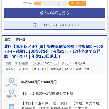
閲覧状況
今が狙い目！
求人の詳細を見る
検討リスト（要ログイン）
病院 ｜ 正社員
北区【赤羽駅／正社員】管理薬剤師候補！年収500〜600
万円＋残業代｜駅徒歩3分！夜勤なし・17時半まで◎昇
給・賞与あり｜年休120日以上！
病院
管理薬剤師
正社員
600万以上
ボーナス・賞与あり
…
残業なし／ほぼなし
休日120日
有休推奨
駅5分
産休・育休
年収500万円〜600万円
給与・手当
【月‐土】8:30〜17:30 ※シフト制
勤務時間
【休日】４週８休,日曜日,祝日 【休暇】育児休暇,
慶弔休暇,介護休暇,産前産後休暇 年末年始