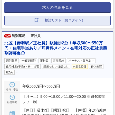
求人の詳細を見る
検討リスト（要ログイン）
調剤薬局 ｜ 正社員
NEW
北区【赤羽駅／正社員】駅徒歩2分！年収500〜550万
円・住宅手当あり／耳鼻科メイン＋在宅対応の正社員薬
剤師募集◎
調剤薬局
一般薬剤師
正社員
定期昇給
ボーナス・賞与あり
住宅補助(手当)・寮・社宅
残業なし／ほぼなし
休日120日
有休推奨
…
駅5分
年収500万円〜550万円
給与・手当
【月〜土】9:00〜18:00／11:00〜20:00 ※週40時間
シフト制
勤務時間
【休日】週休2日,日曜日,祝日 【休暇】年次有給休