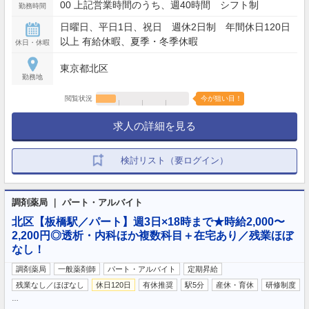
00 上記営業時間のうち、週40時間 シフト制
勤務時間
日曜日、平日1日、祝日 週休2日制 年間休日120日
以上 有給休暇、夏季・冬季休暇
休日・休暇
東京都北区
勤務地
閲覧状況
今が狙い目！
求人の詳細を見る
検討リスト（要ログイン）
調剤薬局 ｜ パート・アルバイト
北区【板橋駅／パート】週3日×18時まで★時給2,000〜
2,200円◎透析・内科ほか複数科目＋在宅あり／残業ほぼ
なし！
調剤薬局
一般薬剤師
パート・アルバイト
定期昇給
残業なし／ほぼなし
休日120日
有休推奨
駅5分
産休・育休
研修制度
…