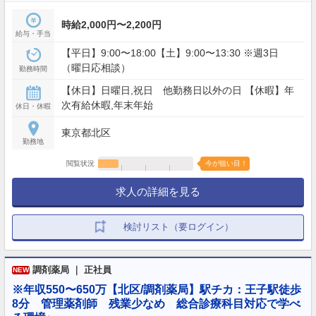
時給2,000円〜2,200円
給与・手当
【平日】9:00〜18:00【土】9:00〜13:30 ※週3日
（曜日応相談）
勤務時間
【休日】日曜日,祝日 他勤務日以外の日 【休暇】年
次有給休暇,年末年始
休日・休暇
東京都北区
勤務地
閲覧状況
今が狙い目！
求人の詳細を見る
検討リスト（要ログイン）
調剤薬局 ｜ 正社員
NEW
※年収550〜650万【北区/調剤薬局】駅チカ：王子駅徒歩
8分 管理薬剤師 残業少なめ 総合診療科目対応で学べ