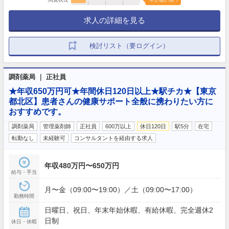
求人の詳細を見る
検討リスト（要ログイン）
調剤薬局 ｜ 正社員
★年収650万円可★年間休日120日以上★駅チカ★【東京
都北区】患者さんの健康サポート全般に携わりたい方に
おすすめです。
調剤薬局
管理薬剤師
正社員
600万以上
休日120日
駅5分
在宅
転勤なし
未経験可
コンサルタントを経由する求人
年収480万円〜650万円
給与・手当
月〜金（09:00〜19:00）／土（09:00〜17:00）
勤務時間
日曜日、祝日、年末年始休暇、有給休暇、完全週休2
日制
休日・休暇