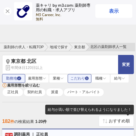
薬キャリ by m3.com: 薬剤師専
表示
用の転職・求人アプリ
ログイン
会員登録
M3 Career, Inc.

無料
北区の薬剤師求人一覧
薬剤師の求人・転職TOP
地域で探す
東京都
東京都 北区
変更
年間休日120日以上
勤務地
雇用形態
業種
こだわり
職種
給与
✓
1
雇用形態を絞り込む
正社員
契約社員
派遣
パート・アルバイト
給与が高い順で並び替えられるようになりました！
182
件
の検索結果
1-20件
調剤薬局 ｜ 正社員
NEW