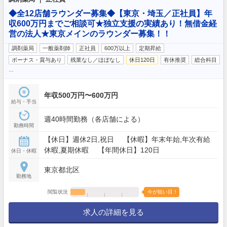
◆全12店舗ラウンダー募集◆【東京・埼玉／正社員】年
収600万円までご相談可★独立支援の実績あり！無借金経
営の法人★東京メインのラウンダー募集！！
調剤薬局
一般薬剤師
正社員
600万以上
定期昇給
ボーナス・賞与あり
残業なし／ほぼなし
休日120日
有休推奨
総合科目
…
年収500万円〜600万円
給与・手当
週40時間勤務（各店舗による）
勤務時間
【休日】週休2日,祝日 【休暇】年末年始,年次有給
休暇,夏期休暇 【年間休日】120日
休日・休暇
東京都北区
勤務地
閲覧状況
今が狙い目！
求人の詳細を見る