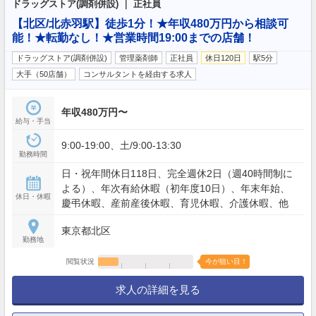
ドラッグストア(調剤併設) ｜ 正社員
【北区/北赤羽駅】徒歩1分！★年収480万円から相談可
能！★転勤なし！★営業時間19:00までの店舗！
ドラッグストア(調剤併設)
管理薬剤師
正社員
休日120日
駅5分
大手（50店舗）
コンサルタントを経由する求人
年収480万円〜
給与・手当
9:00-19:00、土/9:00-13:30
勤務時間
日・祝年間休日118日、完全週休2日（週40時間制に
よる）、年次有給休暇（初年度10日）、年末年始、
休日・休暇
慶弔休暇、産前産後休暇、育児休暇、介護休暇、他
東京都北区
勤務地
閲覧状況
今が狙い目！
求人の詳細を見る