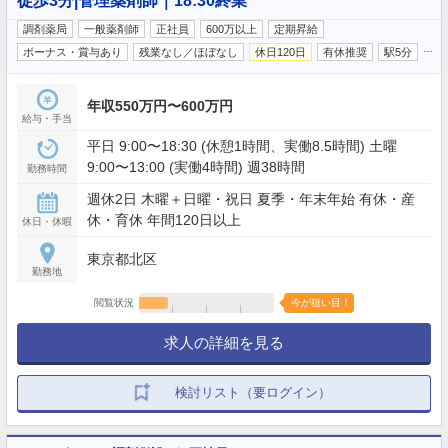
徒歩3分|管理薬剤師｜18:30終業
調剤薬局
一般薬剤師
正社員
600万以上
定期昇給
…
ボーナス・賞与あり
残業なし／ほぼなし
休日120日
有休推奨
駅5分
年収550万円〜600万円
給与・手当
平日 9:00〜18:30 (休憩1時間、実働8.5時間) 土曜
9:00〜13:00 (実働4時間) 週38時間
勤務時間
週休2日 木曜＋日曜・祝日 夏季・年末年始 有休・産
休・育休 年間120日以上
休日・休暇
東京都北区
勤務地
閲覧状況
今が狙い目！
求人の詳細を見る
検討リスト（要ログイン）