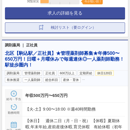
閲覧状況
今が狙い目！
求人の詳細を見る
検討リスト（要ログイン）
調剤薬局 ｜ 正社員
北区【駒込駅／正社員】★管理薬剤師募集★年俸500〜
650万円！日曜＋月曜休みで毎週連休◎一人薬剤師勤務！
駅徒歩圏内！
調剤薬局
管理薬剤師
正社員
600万以上
定期昇給
休日120日
…
有休推奨
一人薬剤師
総合科目
産休・育休
年収500万円〜650万円
給与・手当
【火-土】9:00〜18:00 ※週40時間勤務
勤務時間
【休日】 週休二日（月・日・祝） 【休暇】夏期休
暇,年末年始,産前産後休暇,育児休暇 有給休暇（初年