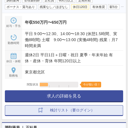
調剤薬局
管理薬剤師
正社員
600万以上
定期昇給
…
ボーナス・賞与あり
残業なし／ほぼなし
休日120日
有休推奨
駅5分
年収550万円〜650万円
給与・手当
平日 9:00〜12:30、14:00〜18:30 (休憩1.5時間、実
働8時間) 土曜 9:00〜13:00 (実働4時間) 残業：月7
勤務時間
時間未満
週休2日 平日1日＋日曜・祝日 夏季・年末年始 有
休・産休・育休 年間120日以上
休日・休暇
東京都北区
勤務地
閲覧状況
今が狙い目！
求人の詳細を見る
検討リスト（要ログイン）
調剤薬局 ｜ 正社員