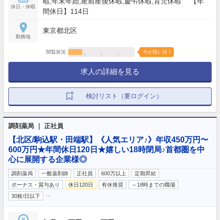
暇,年末年始,産前産後休暇,慶弔休暇,育児休暇 【年
休日・休暇
間休日】114日
東京都北区
勤務地
閲覧状況
今が狙い目！
求人の詳細を見る
検討リスト（要ログイン）
調剤薬局 ｜ 正社員
【北区/駒込駅・田端駅】《人気エリア♪》年収450万円〜
600万円★年間休日120日★嬉しい18時閉局♪首都圏を中
心に展開する企業様◎
調剤薬局
一般薬剤師
正社員
600万以上
定期昇給
ボーナス・賞与あり
休日120日
有休推奨
～18時までの職場
…
30枚/日以下