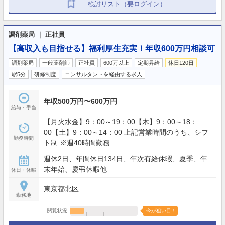
検討リスト（要ログイン）
調剤薬局 ｜ 正社員
【高収入も目指せる】福利厚生充実！年収600万円相談可
調剤薬局
一般薬剤師
正社員
600万以上
定期昇給
休日120日
駅5分
研修制度
コンサルタントを経由する求人
年収500万円〜600万円
給与・手当
【月火水金】9：00～19：00【木】9：00～18：
00【土】9：00～14：00 上記営業時間のうち、シフ
勤務時間
ト制 ※週40時間勤務
週休2日、年間休日134日、年次有給休暇、夏季、年
末年始、慶弔休暇他
休日・休暇
東京都北区
勤務地
閲覧状況
今が狙い目！