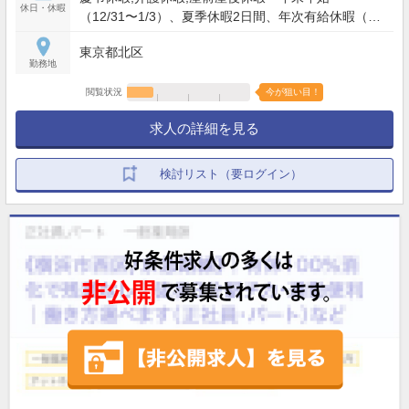
休日・休暇
（12/31〜1/3）、夏季休暇2日間、年次有給休暇（6
ヶ月経過後10日） 【年間休日】120日
東京都北区
勤務地
閲覧状況
今が狙い目！
求人の詳細を見る
検討リスト（要ログイン）