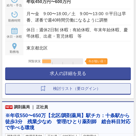
年収450万円〜600万円
給与・手当
月〜金 9:00〜18:00／土 9:00〜13:00 ※平日は早
番、遅番で週40時間労働になるように調整
勤務時間
休日：週休2日制 休暇：有給休暇、年末年始休暇、慶
弔休暇、出産・育児休暇 等
休日・休暇
東京都北区
勤務地
閲覧状況
今が狙い目！
求人の詳細を見る
検討リスト（要ログイン）
調剤薬局 ｜ 正社員
NEW
※年収550〜650万【北区/調剤薬局】駅チカ：十条駅から
徒歩3分 残業少なめ 管理/ひとり薬剤師 総合科目対応
で学べる環境