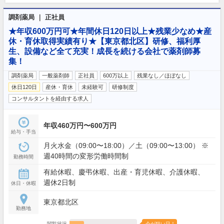
調剤薬局 ｜ 正社員
★年収600万円可★年間休日120日以上★残業少なめ★産
休・育休取得実績有り★【東京都北区】研修、福利厚
生、設備など全て充実！成長を続ける会社で薬剤師募
集！
調剤薬局
一般薬剤師
正社員
600万以上
残業なし／ほぼなし
休日120日
産休・育休
未経験可
研修制度
コンサルタントを経由する求人
年収460万円〜600万円
給与・手当
月火水金（09:00〜18:00）／土（09:00〜13:00） ※
週40時間の変形労働時間制
勤務時間
有給休暇、慶弔休暇、出産・育児休暇、介護休暇、
週休2日制
休日・休暇
東京都北区
勤務地
閲覧状況
今が狙い目！