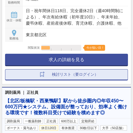
勤務時間
日・祝年間休日118日、完全週休2日（週40時間制に
よる）、年次有給休暇（初年度10日）、年末年始、
休日・休暇
慶弔休暇、産前産後休暇、育児休暇、介護休暇、他
東京都北区
勤務地
閲覧状況
今が狙い目！
求人の詳細を見る
検討リスト（要ログイン）
調剤薬局 ｜ 正社員
【北区/板橋駅・西巣鴨駅】駅から徒歩圏内◎年収450〜
600万円★システム、設備面が整っており、効率よく働け
る環境です！複数科目受けで経験を積めます◎
調剤薬局
一般薬剤師
正社員
600万以上
定期昇給
ボーナス・賞与あり
休日120日
有休推奨
30枚/日以下
大手（50店舗）