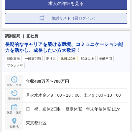
求人の詳細を見る
検討リスト（要ログイン）
調剤薬局 ｜ 正社員
長期的なキャリアを築ける環境、コミュニケーション能
力を活かし、成長したい方大歓迎！
調剤薬局
一般薬剤師
正社員
休日120日
60歳以上
年齢不問
ブランク可
年収480万円〜700万円
給与・手当
月火水木金／9：00～18：00、土／9：00～13：00
勤務時間
日・祝、週休2日制・夏期休暇・年末年始休暇 ほか
休日・休暇
東京都北区
勤務地