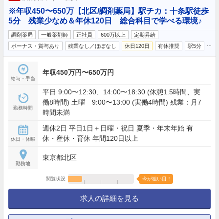
※年収450〜650万【北区/調剤薬局】駅チカ：十条駅徒歩
5分 残業少なめ＆年休120日 総合科目で学べる環境♪
調剤薬局
一般薬剤師
正社員
600万以上
定期昇給
…
ボーナス・賞与あり
残業なし／ほぼなし
休日120日
有休推奨
駅5分
年収450万円〜650万円
給与・手当
平日 9:00〜12:30、14:00〜18:30 (休憩1.5時間、実
働8時間) 土曜 9:00〜13:00 (実働4時間) 残業：月7
勤務時間
時間未満
週休2日 平日1日＋日曜・祝日 夏季・年末年始 有
休・産休・育休 年間120日以上
休日・休暇
東京都北区
勤務地
閲覧状況
今が狙い目！
求人の詳細を見る