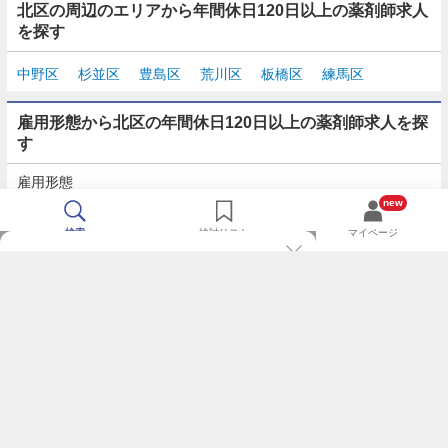
北区の周辺のエリアから年間休日120日以上の薬剤師求人
を探す
中野区
杉並区
豊島区
荒川区
板橋区
練馬区
雇用形態から北区の年間休日120日以上の薬剤師求人を探
す
雇用形態
正社員
契約社員
派遣
パート・アルバイト
new
検索
検討リスト
マイページ
TOP
m3.comログインで
求人探しがもっと便利に
最近チェックした求人一覧
薬剤師の転職成功ガイド
希望に合う新着求人を通知
コンサルタントに転職相談
人気求人を通知メールで逃さずキャッチ
検討中の求人を保存
利用規約
個人情報の取り扱いについて
求人をキープして、比較・検討できる
応募フォームの入力が簡単に
基本情報の入力省略で即応募完了