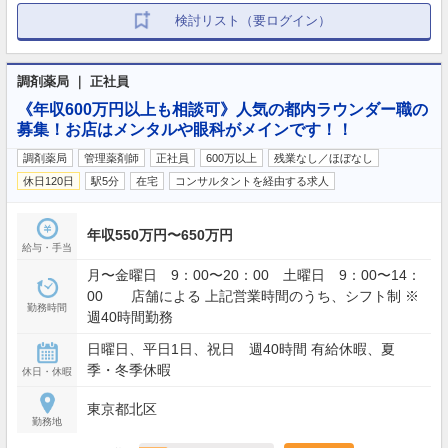
検討リスト（要ログイン）
調剤薬局 ｜ 正社員
《年収600万円以上も相談可》人気の都内ラウンダー職の
募集！お店はメンタルや眼科がメインです！！
調剤薬局
管理薬剤師
正社員
600万以上
残業なし／ほぼなし
休日120日
駅5分
在宅
コンサルタントを経由する求人
年収550万円〜650万円
給与・手当
月〜金曜日 9：00〜20：00 土曜日 9：00〜14：
00 店舗による 上記営業時間のうち、シフト制 ※
勤務時間
週40時間勤務
日曜日、平日1日、祝日 週40時間 有給休暇、夏
季・冬季休暇
休日・休暇
東京都北区
勤務地