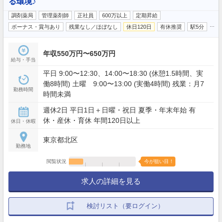
る環境♪
調剤薬局
管理薬剤師
正社員
600万以上
定期昇給
…
ボーナス・賞与あり
残業なし／ほぼなし
休日120日
有休推奨
駅5分
年収550万円〜650万円
給与・手当
平日 9:00〜12:30、14:00〜18:30 (休憩1.5時間、実
働8時間) 土曜 9:00〜13:00 (実働4時間) 残業：月7
勤務時間
時間未満
週休2日 平日1日＋日曜・祝日 夏季・年末年始 有
休・産休・育休 年間120日以上
休日・休暇
東京都北区
勤務地
閲覧状況
今が狙い目！
求人の詳細を見る
検討リスト（要ログイン）