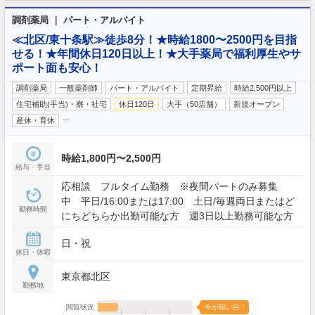
調剤薬局 ｜ パート・アルバイト
≪北区/東十条駅≫徒歩8分！★時給1800〜2500円を目指
せる！★年間休日120日以上！★大手薬局で福利厚生やサ
ポート面も安心！
調剤薬局
一般薬剤師
パート・アルバイト
定期昇給
時給2,500円以上
住宅補助(手当)・寮・社宅
休日120日
大手（50店舗）
新規オープン
…
産休・育休
時給1,800円〜2,500円
給与・手当
応相談 フルタイム勤務 ※夜間パートのみ募集
中 平日/16:00または17:00 土日/毎週両日またはど
勤務時間
にちどちらか出勤可能な方 週3日以上勤務可能な方
日・祝
休日・休暇
東京都北区
勤務地
閲覧状況
今が狙い目！