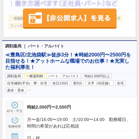
調剤薬局 ｜ パート・アルバイト
≪豊島区/北池袋駅≫徒歩3分！★時給2000円〜2500円を
目指せる！★アットホームな職場でのお仕事！★充実し
た福利厚生！
調剤薬局
一般薬剤師
パート・アルバイト
時給2,500円以上
住宅補助(手当)・寮・社宅
休日120日
駅5分
大手（50店舗）
在宅
…
産休・育休
時給2,000円〜2,500円
給与・手当
月〜金/16:00〜19:00 土/10:00〜14:00 勤務曜日、
時間の希望があれば応相談
勤務時間
日・祝