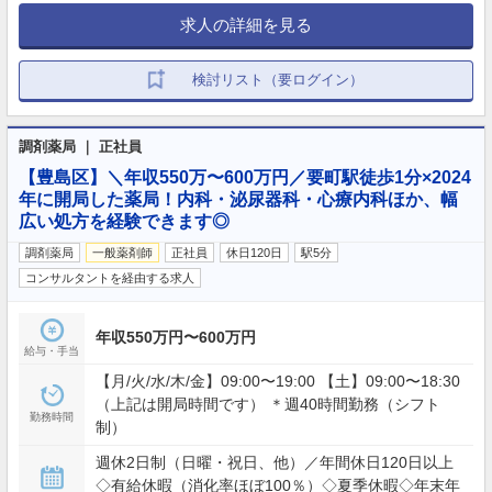
求人の詳細を見る
検討リスト（要ログイン）
調剤薬局 ｜ 正社員
【豊島区】＼年収550万〜600万円／要町駅徒歩1分×2024
年に開局した薬局！内科・泌尿器科・心療内科ほか、幅
広い処方を経験できます◎
調剤薬局
一般薬剤師
正社員
休日120日
駅5分
コンサルタントを経由する求人
年収550万円〜600万円
給与・手当
【月/火/水/木/金】09:00〜19:00 【土】09:00〜18:30
（上記は開局時間です） ＊週40時間勤務（シフト
勤務時間
制）
週休2日制（日曜・祝日、他）／年間休日120日以上
◇有給休暇（消化率ほぼ100％）◇夏季休暇◇年末年