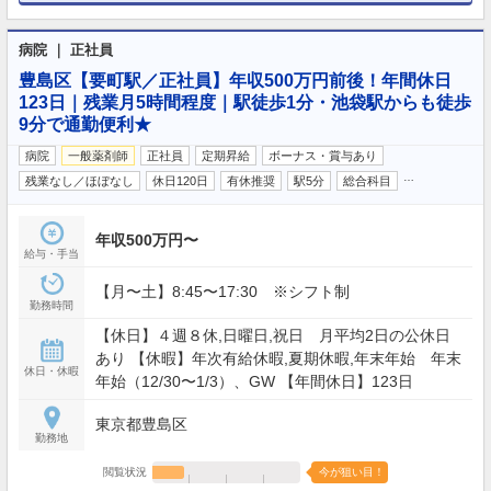
病院 ｜ 正社員
豊島区【要町駅／正社員】年収500万円前後！年間休日
123日｜残業月5時間程度｜駅徒歩1分・池袋駅からも徒歩
9分で通勤便利★
病院
一般薬剤師
正社員
定期昇給
ボーナス・賞与あり
…
残業なし／ほぼなし
休日120日
有休推奨
駅5分
総合科目
年収500万円〜
給与・手当
【月〜土】8:45〜17:30 ※シフト制
勤務時間
【休日】４週８休,日曜日,祝日 月平均2日の公休日
あり 【休暇】年次有給休暇,夏期休暇,年末年始 年末
休日・休暇
年始（12/30〜1/3）、GW 【年間休日】123日
東京都豊島区
勤務地
閲覧状況
今が狙い目！