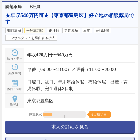
調剤薬局 ｜ 正社員
★年収540万円可★【東京都豊島区】好立地の相談薬局で
す
調剤薬局
一般薬剤師
正社員
定期昇給
在宅
未経験可
コンサルタントを経由する求人
年収420万円〜540万円
給与・手当
早番（09:00〜18:00）／遅番（11:00〜20:00）
勤務時間
日曜日、祝日、年末年始休暇、有給休暇、出産・育
児休暇、完全週休2日制
休日・休暇
東京都豊島区
勤務地
閲覧状況
今が狙い目！
求人の詳細を見る