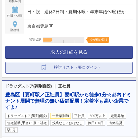
勤務時間
日・祝、週休2日制・夏期休暇・年末年始休暇 ほか
休日・休暇
東京都豊島区
勤務地
閲覧状況
今が狙い目！
求人の詳細を見る
検討リスト（要ログイン）
ドラッグストア(調剤併設) ｜ 正社員
豊島区【要町駅／正社員】要町駅から徒歩1分☆都内ドミ
ナント展開で無理の無い店舗配属！定着率も高い企業で
すよ♪
ドラッグストア(調剤併設)
一般薬剤師
正社員
600万以上
定期昇給
住宅補助(手当)・寮・社宅
残業なし／ほぼなし
休日120日
有休推奨
…
駅5分