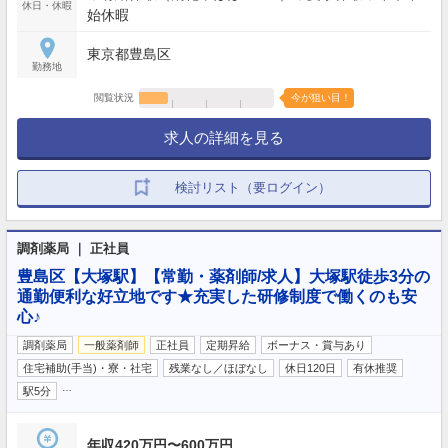
休日・休暇
始休暇
東京都豊島区
勤務地
閲覧状況
今が狙い目！
求人の詳細を見る
検討リスト（要ログイン）
調剤薬局 ｜ 正社員
豊島区【大塚駅】【常勤・薬剤師/求人】大塚駅徒歩3分の
通勤便利な好立地です★充実した研修制度で働くのも安
心♪
調剤薬局
一般薬剤師
正社員
定期昇給
ボーナス・賞与あり
住宅補助(手当)・寮・社宅
残業なし／ほぼなし
休日120日
有休推奨
…
駅5分
年収420万円〜600万円