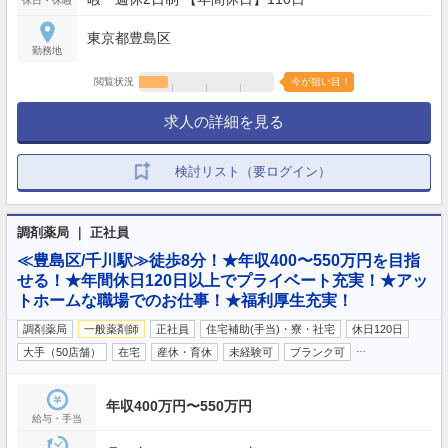
休日・休暇
東京都豊島区
勤務地
閲覧状況
今が狙い目！
求人の詳細を見る
検討リスト（要ログイン）
調剤薬局 ｜ 正社員
≪豊島区/千川駅≫徒歩8分！★年収400〜550万円を目指
せる！★年間休日120日以上でプライベート充実！★アッ
トホームな職場でのお仕事！★福利厚生充実！
調剤薬局
一般薬剤師
正社員
住宅補助(手当)・寮・社宅
休日120日
…
大手（50店舗）
在宅
産休・育休
未経験可
ブランク可
年収400万円〜550万円
給与・手当