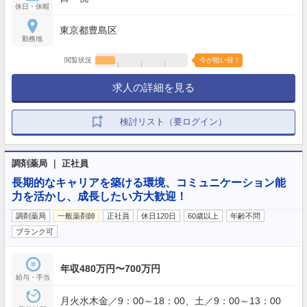
休日・休暇
東京都豊島区
勤務地
閲覧状況
今が狙い目！
求人の詳細を見る
検討リスト（要ログイン）
調剤薬局 ｜ 正社員
長期的なキャリアを築ける環境、コミュニケーション能
力を活かし、成長したい方大歓迎！
調剤薬局
一般薬剤師
正社員
休日120日
60歳以上
年齢不問
ブランク可
年収480万円〜700万円
給与・手当
月火水木金／9：00～18：00、土／9：00～13：00