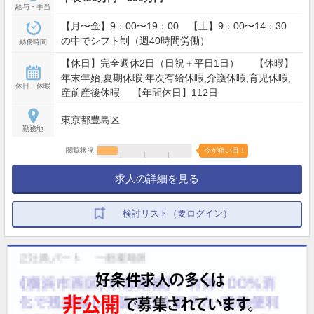
給与・手当
【月〜金】9：00〜19：00 【土】9：00〜14：30
の中でシフト制（週40時間労働）
勤務時間
【休日】完全週休2日（日祝＋平日1日） 【休暇】
年末年始,夏期休暇,年次有給休暇,介護休暇,育児休暇,
休日・休暇
産前産後休暇 【年間休日】112日
東京都豊島区
勤務地
閲覧状況
今が狙い目！
求人の詳細を見る
検討リスト（要ログイン）