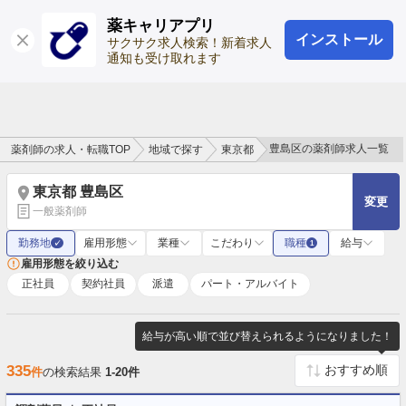
薬キャリアプリ
インストール
ログイン
会員登録
サクサク求人検索！新着求人
通知も受け取れます
豊島区の薬剤師求人一覧
薬剤師の求人・転職TOP
地域で探す
東京都
東京都 豊島区
変更
一般薬剤師
勤務地
雇用形態
業種
こだわり
職種
給与
✓
1
雇用形態を絞り込む
正社員
契約社員
派遣
パート・アルバイト
給与が高い順で並び替えられるようになりました！
335
件
の検索結果
1-20件