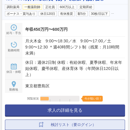
調剤薬局
一般薬剤師
正社員
600万以上
定期昇給
…
ボーナス・賞与あり
休日120日
有休推奨
駅5分
30枚/日以下
年収450万円〜600万円
給与・手当
月火木金 9:00〜18:30／水 9:00〜17:00／土
9:00〜12:30 ＊週40時間シフト制（残業：月10時間
勤務時間
未満）
休日：週休2日制 休暇：有給休暇、夏季休暇、年末年
始休暇、慶弔休暇、産休育休 等（年間休日120日以
休日・休暇
上）
東京都豊島区
勤務地
閲覧状況
今が狙い目！
求人の詳細を見る
検討リスト（要ログイン）