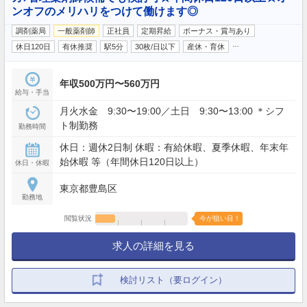
ンオフのメリハリをつけて働けます◎
調剤薬局
一般薬剤師
正社員
定期昇給
ボーナス・賞与あり
…
休日120日
有休推奨
駅5分
30枚/日以下
産休・育休
年収500万円〜560万円
給与・手当
月火水金 9:30〜19:00／土日 9:30〜13:00 ＊シフ
ト制勤務
勤務時間
休日：週休2日制 休暇：有給休暇、夏季休暇、年末年
始休暇 等（年間休日120日以上）
休日・休暇
東京都豊島区
勤務地
閲覧状況
今が狙い目！
求人の詳細を見る
検討リスト（要ログイン）