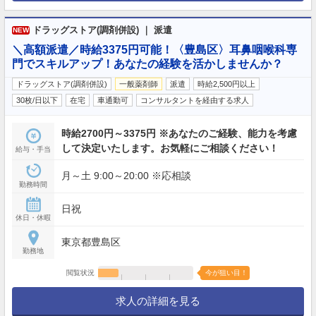
ドラッグストア(調剤併設) ｜ 派遣
NEW
＼高額派遣／時給3375円可能！〈豊島区〉耳鼻咽喉科専
門でスキルアップ！あなたの経験を活かしませんか？
ドラッグストア(調剤併設)
一般薬剤師
派遣
時給2,500円以上
30枚/日以下
在宅
車通勤可
コンサルタントを経由する求人
時給2700円～3375円 ※あなたのご経験、能力を考慮
して決定いたします。お気軽にご相談ください！
給与・手当
月～土 9:00～20:00 ※応相談
勤務時間
日祝
休日・休暇
東京都豊島区
勤務地
閲覧状況
今が狙い目！
求人の詳細を見る