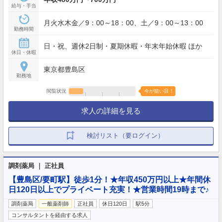
給与・手当
月火水木金／9：00～18：00、土／9：00～13：00
勤務時間
日・祝、週休2日制・夏期休暇・年末年始休暇 ほか
休日・休暇
東京都豊島区
勤務地
閲覧状況
今が狙い目！
求人の詳細を見る
検討リスト（要ログイン）
調剤薬局 ｜ 正社員
【豊島区/要町駅】徒歩1分！★年収450万円以上★年間休
日120日以上でプライベート充実！★営業時間19時まで♪
調剤薬局
一般薬剤師
正社員
休日120日
駅5分
コンサルタントを経由する求人