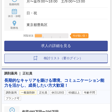
月〜金/9:00〜18:00 土/9:00〜13:00
勤務時間
日・祝
休日・休暇
東京都豊島区
勤務地
閲覧状況
今が狙い目！
求人の詳細を見る
検討リスト（要ログイン）
調剤薬局 ｜ 正社員
長期的なキャリアを築ける環境、コミュニケーション能
力を活かし、成長したい方大歓迎！
調剤薬局
一般薬剤師
正社員
休日120日
60歳以上
年齢不問
ブランク可
年収480万円〜700万円