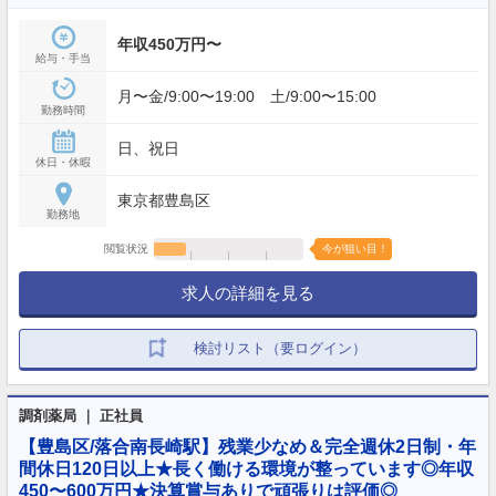
年収450万円〜
給与・手当
月〜金/9:00〜19:00 土/9:00〜15:00
勤務時間
日、祝日
休日・休暇
東京都豊島区
勤務地
閲覧状況
今が狙い目！
求人の詳細を見る
検討リスト（要ログイン）
調剤薬局 ｜ 正社員
【豊島区/落合南長崎駅】残業少なめ＆完全週休2日制・年
間休日120日以上★長く働ける環境が整っています◎年収
450〜600万円★決算賞与ありで頑張りは評価◎