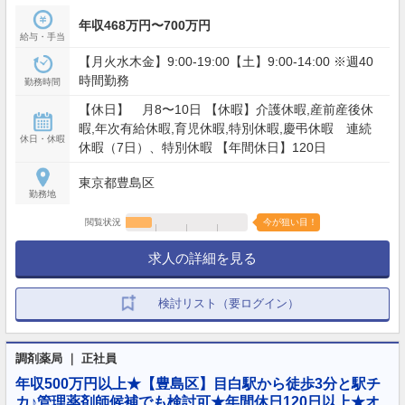
年収468万円〜700万円
給与・手当
【月火水木金】9:00-19:00【土】9:00-14:00 ※週40
時間勤務
勤務時間
【休日】 月8〜10日 【休暇】介護休暇,産前産後休
暇,年次有給休暇,育児休暇,特別休暇,慶弔休暇 連続
休日・休暇
休暇（7日）、特別休暇 【年間休日】120日
東京都豊島区
勤務地
閲覧状況
今が狙い目！
求人の詳細を見る
検討リスト（要ログイン）
調剤薬局 ｜ 正社員
年収500万円以上★【豊島区】目白駅から徒歩3分と駅チ
カ♪管理薬剤師候補でも検討可★年間休日120日以上★オ