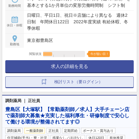
基本とする1か月単位の変形労働時間制 シフト制
勤務時間
日曜日、平日1日、祝日※店舗により異なる 週休2
日制 年間休日122日 2022年度実績 有給休暇、冬
休日・休暇
季休暇
東京都豊島区
勤務地
閲覧状況
今が狙い目！
求人の詳細を見る
検討リスト（要ログイン）
調剤薬局 ｜ 正社員
豊島区【大塚駅】【常勤薬剤師／求人】大手チェーン店
で薬剤師大募集★充実した福利厚生・研修制度で安心し
て働ける環境が整備されてます◎
調剤薬局
一般薬剤師
正社員
定期昇給
ボーナス・賞与あり
住宅補助(手当)・寮・社宅
残業なし／ほぼなし
休日120日
有休推奨