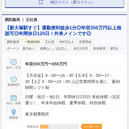
検討リスト（要ログイン）
調剤薬局 ｜ 正社員
【新大塚駅すぐ】通勤便利徒歩1分◎年収550万円以上相
談可◎年間休日125日！外来メインです◎
調剤薬局
一般薬剤師
正社員
600万以上
定期昇給
…
ボーナス・賞与あり
残業なし／ほぼなし
休日120日
有休推奨
駅5分
年収500万円〜650万円
給与・手当
【月水金】9：00〜18：30【火木】9：00〜17：
30【土】9：00〜14：00 上記営業時間を基に、週40
勤務時間
時間シフト制
日曜・祝日・他1日、年間休日125日 有給休暇（法定
通り）、年末年始休暇、夏季休暇、特別休暇
休日・休暇
東京都豊島区
勤務地
閲覧状況
今が狙い目！