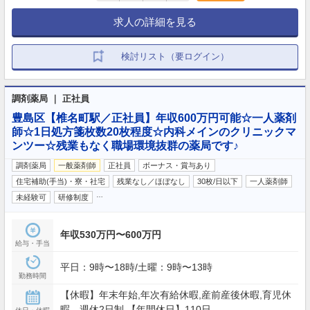
求人の詳細を見る
検討リスト（要ログイン）
調剤薬局 ｜ 正社員
豊島区【椎名町駅／正社員】年収600万円可能☆一人薬剤
師☆1日処方箋枚数20枚程度☆内科メインのクリニックマ
ンツー☆残業もなく職場環境抜群の薬局です♪
調剤薬局
一般薬剤師
正社員
ボーナス・賞与あり
住宅補助(手当)・寮・社宅
残業なし／ほぼなし
30枚/日以下
一人薬剤師
…
未経験可
研修制度
年収530万円〜600万円
給与・手当
平日：9時〜18時/土曜：9時〜13時
勤務時間
【休暇】年末年始,年次有給休暇,産前産後休暇,育児休
暇 週休2日制 【年間休日】110日