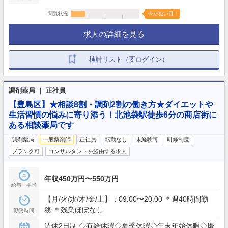
閲覧状況
今が狙い目！
求人の詳細を見る
検討リスト（要ログイン）
調剤薬局 ｜ 正社員
【豊島区】★相談8割・調剤2割の働き方★ダイエットや
生活習慣の悩みに寄り添う！北池袋駅徒歩6分の商店街に
ある相談薬局です
調剤薬局
一般薬剤師
正社員
転勤なし
未経験可
研修制度
ブランク可
コンサルタントを経由する求人
年収450万円〜550万円
給与・手当
【月/火/水/木/金/土】：09:00〜20:00 ＊週40時間勤
務 ＊残業ほぼなし
勤務時間
週休2日制 ◇有給休暇◇夏季休暇◇年末年始休暇◇慶