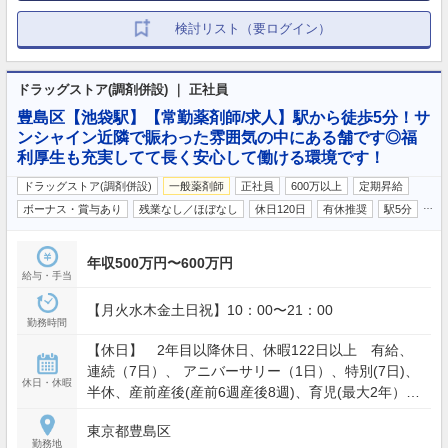
検討リスト（要ログイン）
ドラッグストア(調剤併設) ｜ 正社員
豊島区【池袋駅】【常勤薬剤師/求人】駅から徒歩5分！サ
ンシャイン近隣で賑わった雰囲気の中にある舗です◎福
利厚生も充実してて長く安心して働ける環境です！
ドラッグストア(調剤併設)
一般薬剤師
正社員
600万以上
定期昇給
…
ボーナス・賞与あり
残業なし／ほぼなし
休日120日
有休推奨
駅5分
年収500万円〜600万円
給与・手当
【月火水木金土日祝】10：00〜21：00
勤務時間
【休日】 2年目以降休日、休暇122日以上 有給、
連続（7日）、 アニバーサリー（1日）、特別(7日)、
休日・休暇
半休、産前産後(産前6週産後8週)、育児(最大2年）、
育児短時間制度（小学6年生まで適応）、介護ほか
東京都豊島区
【休暇】 週休2日制 【年間休日】120日
勤務地