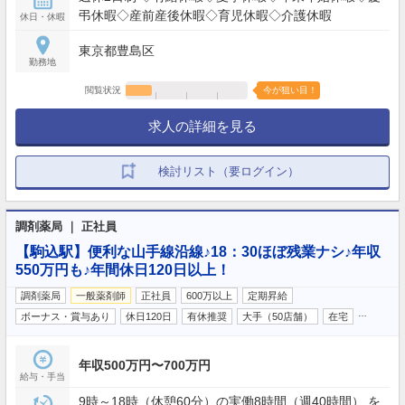
弔休暇◇産前産後休暇◇育児休暇◇介護休暇
休日・休暇
東京都豊島区
勤務地
閲覧状況
今が狙い目！
求人の詳細を見る
検討リスト（要ログイン）
調剤薬局 ｜ 正社員
【駒込駅】便利な山手線沿線♪18：30ほぼ残業ナシ♪年収
550万円も♪年間休日120日以上！
調剤薬局
一般薬剤師
正社員
600万以上
定期昇給
…
ボーナス・賞与あり
休日120日
有休推奨
大手（50店舗）
在宅
年収500万円〜700万円
給与・手当
9時～18時（休憩60分）の実働8時間（週40時間） を