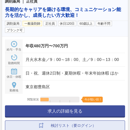
調剤薬局 ｜ 正社員
長期的なキャリアを築ける環境、コミュニケーション能
力を活かし、成長したい方大歓迎！
調剤薬局
一般薬剤師
正社員
休日120日
60歳以上
年齢不問
ブランク可
年収480万円〜700万円
給与・手当
月火水木金／9：00～18：00、土／9：00～13：00
勤務時間
日・祝、週休2日制・夏期休暇・年末年始休暇 ほか
休日・休暇
東京都豊島区
勤務地
閲覧状況
今が狙い目！
求人の詳細を見る
検討リスト（要ログイン）