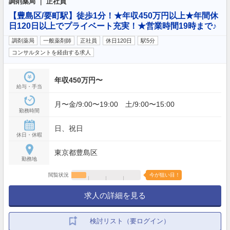
調剤薬局 ｜ 正社員
【豊島区/要町駅】徒歩1分！★年収450万円以上★年間休
日120日以上でプライベート充実！★営業時間19時まで♪
調剤薬局
一般薬剤師
正社員
休日120日
駅5分
コンサルタントを経由する求人
年収450万円〜
給与・手当
月〜金/9:00〜19:00 土/9:00〜15:00
勤務時間
日、祝日
休日・休暇
東京都豊島区
勤務地
閲覧状況
今が狙い目！
求人の詳細を見る
検討リスト（要ログイン）