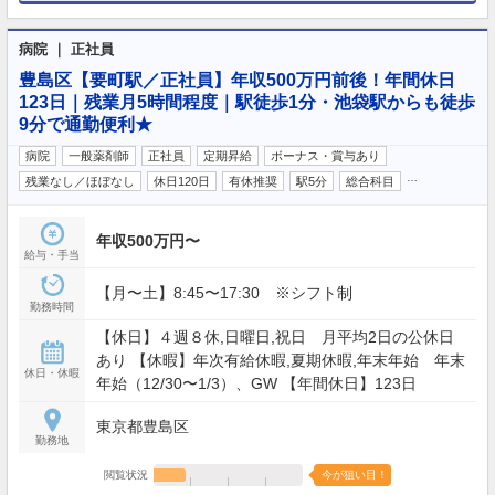
病院 ｜ 正社員
豊島区【要町駅／正社員】年収500万円前後！年間休日
123日｜残業月5時間程度｜駅徒歩1分・池袋駅からも徒歩
9分で通勤便利★
病院
一般薬剤師
正社員
定期昇給
ボーナス・賞与あり
…
残業なし／ほぼなし
休日120日
有休推奨
駅5分
総合科目
年収500万円〜
給与・手当
【月〜土】8:45〜17:30 ※シフト制
勤務時間
【休日】４週８休,日曜日,祝日 月平均2日の公休日
あり 【休暇】年次有給休暇,夏期休暇,年末年始 年末
休日・休暇
年始（12/30〜1/3）、GW 【年間休日】123日
東京都豊島区
勤務地
閲覧状況
今が狙い目！