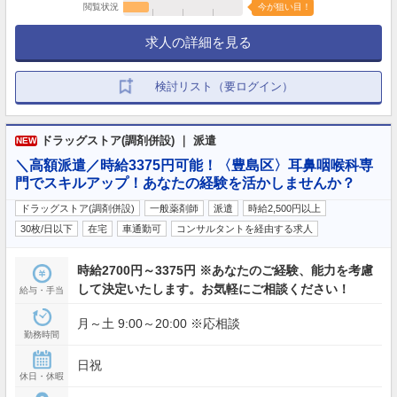
閲覧状況
今が狙い目！
求人の詳細を見る
検討リスト（要ログイン）
ドラッグストア(調剤併設) ｜ 派遣
NEW
＼高額派遣／時給3375円可能！〈豊島区〉耳鼻咽喉科専
門でスキルアップ！あなたの経験を活かしませんか？
ドラッグストア(調剤併設)
一般薬剤師
派遣
時給2,500円以上
30枚/日以下
在宅
車通勤可
コンサルタントを経由する求人
時給2700円～3375円 ※あなたのご経験、能力を考慮
して決定いたします。お気軽にご相談ください！
給与・手当
月～土 9:00～20:00 ※応相談
勤務時間
日祝
休日・休暇