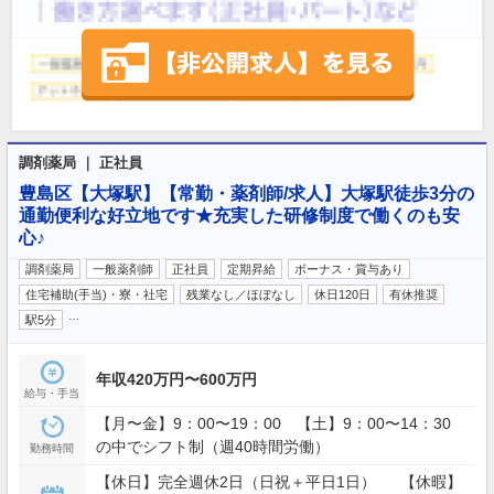
調剤薬局 ｜ 正社員
豊島区【大塚駅】【常勤・薬剤師/求人】大塚駅徒歩3分の
通勤便利な好立地です★充実した研修制度で働くのも安
心♪
調剤薬局
一般薬剤師
正社員
定期昇給
ボーナス・賞与あり
住宅補助(手当)・寮・社宅
残業なし／ほぼなし
休日120日
有休推奨
…
駅5分
年収420万円〜600万円
給与・手当
【月〜金】9：00〜19：00 【土】9：00〜14：30
の中でシフト制（週40時間労働）
勤務時間
【休日】完全週休2日（日祝＋平日1日） 【休暇】