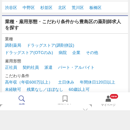
渋谷区
中野区
杉並区
北区
荒川区
板橋区
業種・雇用形態・こだわり条件から豊島区の薬剤師求人
を探す
業種
調剤薬局
ドラッグストア(調剤併設)
ドラッグストア(OTCのみ)
病院
企業
その他
雇用形態
正社員
契約社員
派遣
パート・アルバイト
こだわり条件
高年収（年収600万以上）
土日休み
年間休日120日以上
未経験可
残業なし／ほぼなし
60歳以上可
時給2,500円以上
new
検索
検討リスト
マイページ
TOP
m3.comログインで
求人探しがもっと便利に
最近チェックした求人一覧