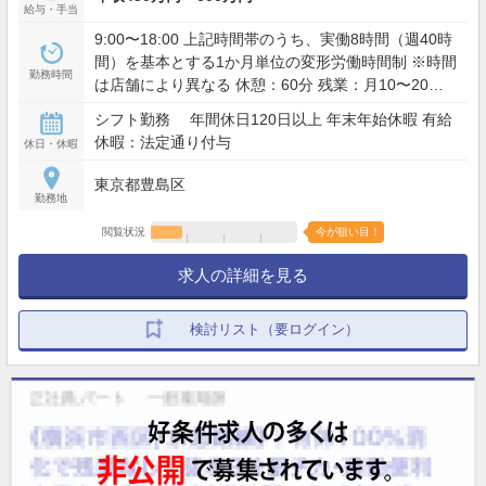
給与・手当
9:00〜18:00 上記時間帯のうち、実働8時間（週40時
間）を基本とする1か月単位の変形労働時間制 ※時間
勤務時間
は店舗により異なる 休憩：60分 残業：月10〜20時
間程度
シフト勤務 年間休日120日以上 年末年始休暇 有給
休暇：法定通り付与
休日・休暇
東京都豊島区
勤務地
閲覧状況
今が狙い目！
求人の詳細を見る
検討リスト（要ログイン）