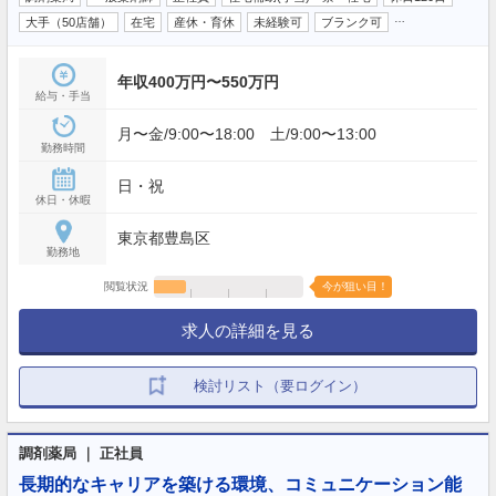
…
大手（50店舗）
在宅
産休・育休
未経験可
ブランク可
年収400万円〜550万円
給与・手当
月〜金/9:00〜18:00 土/9:00〜13:00
勤務時間
日・祝
休日・休暇
東京都豊島区
勤務地
閲覧状況
今が狙い目！
求人の詳細を見る
検討リスト（要ログイン）
調剤薬局 ｜ 正社員
長期的なキャリアを築ける環境、コミュニケーション能