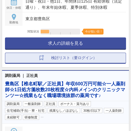
日曜・祝日・他1日、年間休日125日 有給休暇（法定
通り）、年末年始休暇、夏季休暇、特別休暇
休日・休暇
東京都豊島区
勤務地
閲覧状況
今が狙い目！
求人の詳細を見る
検討リスト（要ログイン）
調剤薬局 ｜ 正社員
豊島区【椎名町駅／正社員】年収600万円可能☆一人薬剤
師☆1日処方箋枚数20枚程度☆内科メインのクリニックマ
ンツー☆残業もなく職場環境抜群の薬局です♪
調剤薬局
一般薬剤師
正社員
ボーナス・賞与あり
住宅補助(手当)・寮・社宅
残業なし／ほぼなし
30枚/日以下
一人薬剤師
…
未経験可
研修制度