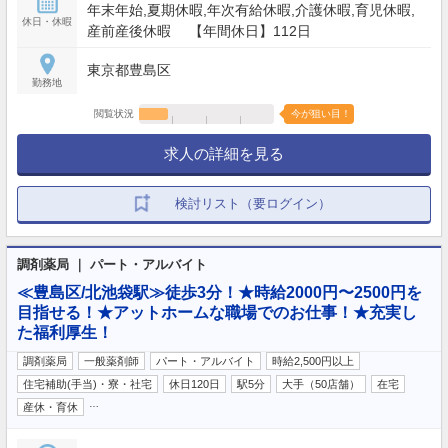
年末年始,夏期休暇,年次有給休暇,介護休暇,育児休暇,
休日・休暇
産前産後休暇 【年間休日】112日
東京都豊島区
勤務地
閲覧状況
今が狙い目！
求人の詳細を見る
検討リスト（要ログイン）
調剤薬局 ｜ パート・アルバイト
≪豊島区/北池袋駅≫徒歩3分！★時給2000円〜2500円を
目指せる！★アットホームな職場でのお仕事！★充実し
た福利厚生！
調剤薬局
一般薬剤師
パート・アルバイト
時給2,500円以上
住宅補助(手当)・寮・社宅
休日120日
駅5分
大手（50店舗）
在宅
…
産休・育休