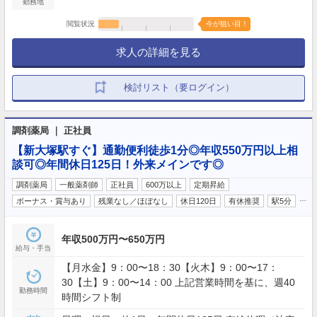
勤務地
閲覧状況
今が狙い目！
求人の詳細を見る
検討リスト（要ログイン）
調剤薬局 ｜ 正社員
【新大塚駅すぐ】通勤便利徒歩1分◎年収550万円以上相
談可◎年間休日125日！外来メインです◎
調剤薬局
一般薬剤師
正社員
600万以上
定期昇給
…
ボーナス・賞与あり
残業なし／ほぼなし
休日120日
有休推奨
駅5分
年収500万円〜650万円
給与・手当
【月水金】9：00〜18：30【火木】9：00〜17：
30【土】9：00〜14：00 上記営業時間を基に、週40
勤務時間
時間シフト制