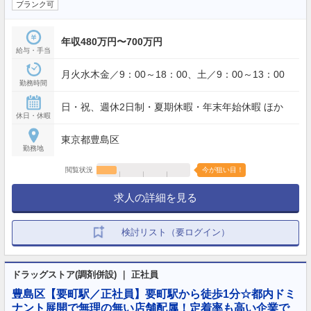
ブランク可
年収480万円〜700万円
給与・手当
月火水木金／9：00～18：00、土／9：00～13：00
勤務時間
日・祝、週休2日制・夏期休暇・年末年始休暇 ほか
休日・休暇
東京都豊島区
勤務地
閲覧状況
今が狙い目！
求人の詳細を見る
検討リスト（要ログイン）
ドラッグストア(調剤併設) ｜ 正社員
豊島区【要町駅／正社員】要町駅から徒歩1分☆都内ドミ
ナント展開で無理の無い店舗配属！定着率も高い企業で