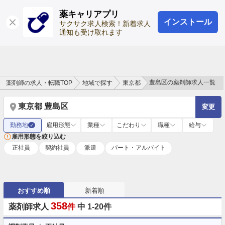
薬キャリアプリ
インストール
ログイン
会員登録
サクサク求人検索！新着求人
通知も受け取れます
豊島区の薬剤師求人一覧
薬剤師の求人・転職TOP
地域で探す
東京都
東京都 豊島区
変更
勤務地
雇用形態
業種
こだわり
職種
給与
✓
雇用形態を絞り込む
正社員
契約社員
派遣
パート・アルバイト
おすすめ順
新着順
358
薬剤師求人
件
中 1-20件