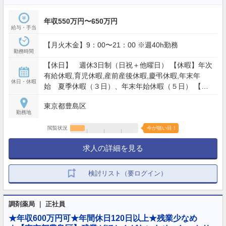
年収550万円〜650万円
給与・手当
【月火木金】9：00〜21：00 ※週40h勤務
勤務時間
【休日】 週休3日制（日祝＋他曜日） 【休暇】年次
有給休暇,育児休暇,産前産後休暇,慶弔休暇,年末年
休日・休暇
始 夏季休暇（３日）、年末年始休暇（５日） 【年
間休日】120日
東京都豊島区
勤務地
閲覧状況
今が狙い目！
求人の詳細を見る
検討リスト（要ログイン）
調剤薬局 ｜ 正社員
★年収600万円可★年間休日120日以上★残業少なめ