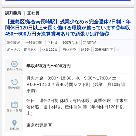
調剤薬局 ｜ 正社員
【豊島区/落合南長崎駅】残業少なめ＆完全週休2日制・年
間休日120日以上★長く働ける環境が整っています◎年収
450〜600万円★決算賞与ありで頑張りは評価◎
調剤薬局
一般薬剤師
正社員
600万以上
定期昇給
…
ボーナス・賞与あり
休日120日
有休推奨
駅5分
30枚/日以下
年収450万円〜600万円
給与・手当
月火木金 9:00〜18:30／水 9:00〜17:00／土
9:00〜12:30 ＊週40時間シフト制（残業：月10時間
勤務時間
未満）
休日：週休2日制 休暇：有給休暇、夏季休暇、年末年
始休暇、慶弔休暇、産休育休 等（年間休日120日以
休日・休暇
上）
東京都豊島区
勤務地