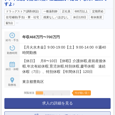
すよ♪
ドラッグストア(調剤併設)
一般薬剤師
正社員
600万以上
定期昇給
住宅補助(手当)・寮・社宅
残業なし／ほぼなし
休日120日
有休推奨
…
駅5分
年収468万円〜700万円
給与・手当
【月火水木金】9:00-19:00【土】9:00-14:00 ※週40
時間勤務
勤務時間
【休日】 月8〜10日 【休暇】介護休暇,産前産後休
暇,年次有給休暇,育児休暇,特別休暇,慶弔休暇 連続
休日・休暇
休暇（7日）、特別休暇 【年間休日】120日
東京都豊島区
勤務地
閲覧状況
今が狙い目！
求人の詳細を見る