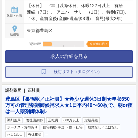
【休日】 2年目以降休日、休暇122日以上 有給、
連続（7日）、 アニバーサリー（1日）、特別(7日)、
休日・休暇
半休、産前産後(産前6週産後8週)、育児(最大2年）、
育児短時間制度（小学6年生まで適応）、介護ほか
東京都豊島区
【休暇】 週休2日制 【年間休日】120日
勤務地
閲覧状況
今が狙い目！
求人の詳細を見る
検討リスト（要ログイン）
調剤薬局 ｜ 正社員
豊島区【巣鴨駅／正社員】★希少な週休3日制★年収650
万可の管理薬剤師候補求人★1日平均40〜60枚で、朝or夜
は一人薬剤師体制♪
調剤薬局
管理薬剤師
正社員
600万以上
定期昇給
ボーナス・賞与あり
住宅補助(手当)・寮・社宅
残業なし／ほぼなし
…
休日120日
有休推奨