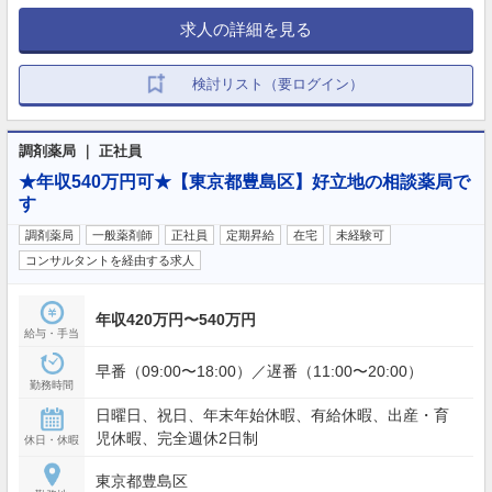
求人の詳細を見る
検討リスト（要ログイン）
調剤薬局 ｜ 正社員
★年収540万円可★【東京都豊島区】好立地の相談薬局で
す
調剤薬局
一般薬剤師
正社員
定期昇給
在宅
未経験可
コンサルタントを経由する求人
年収420万円〜540万円
給与・手当
早番（09:00〜18:00）／遅番（11:00〜20:00）
勤務時間
日曜日、祝日、年末年始休暇、有給休暇、出産・育
児休暇、完全週休2日制
休日・休暇
東京都豊島区