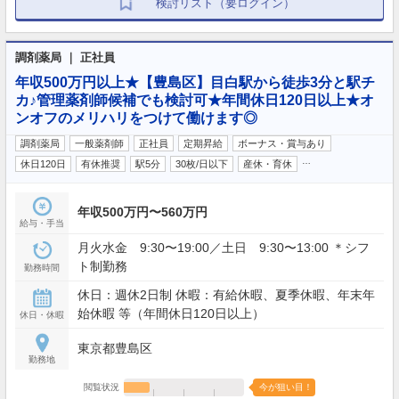
検討リスト（要ログイン）
調剤薬局 ｜ 正社員
年収500万円以上★【豊島区】目白駅から徒歩3分と駅チ
カ♪管理薬剤師候補でも検討可★年間休日120日以上★オ
ンオフのメリハリをつけて働けます◎
調剤薬局
一般薬剤師
正社員
定期昇給
ボーナス・賞与あり
…
休日120日
有休推奨
駅5分
30枚/日以下
産休・育休
年収500万円〜560万円
給与・手当
月火水金 9:30〜19:00／土日 9:30〜13:00 ＊シフ
ト制勤務
勤務時間
休日：週休2日制 休暇：有給休暇、夏季休暇、年末年
始休暇 等（年間休日120日以上）
休日・休暇
東京都豊島区
勤務地
閲覧状況
今が狙い目！