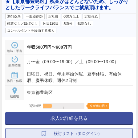
★【東京都豊島区】残業がほとんどないため、しっかり
としたワークライフバランスでご就業頂けます。
調剤薬局
一般薬剤師
正社員
600万以上
定期昇給
残業なし／ほぼなし
休日120日
駅5分
転勤なし
コンサルタントを経由する求人
年収500万円〜600万円
給与・手当
月〜金（09:00〜19:00）／土（09:00〜13:00）
勤務時間
日曜日、祝日、年末年始休暇、夏季休暇、有給休
暇、慶弔休暇、週休2日制
休日・休暇
東京都豊島区
勤務地
閲覧状況
今が狙い目！
求人の詳細を見る
検討リスト（要ログイン）