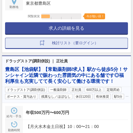
東京都豊島区
勤務地
閲覧状況
今が狙い目！
求人の詳細を見る
検討リスト（要ログイン）
ドラッグストア(調剤併設) ｜ 正社員
豊島区【池袋駅】【常勤薬剤師/求人】駅から徒歩5分！サ
ンシャイン近隣で賑わった雰囲気の中にある舗です◎福
利厚生も充実してて長く安心して働ける環境です！
ドラッグストア(調剤併設)
一般薬剤師
正社員
600万以上
定期昇給
…
ボーナス・賞与あり
残業なし／ほぼなし
休日120日
有休推奨
駅5分
年収500万円〜600万円
給与・手当
【月火水木金土日祝】10：00〜21：00
勤務時間