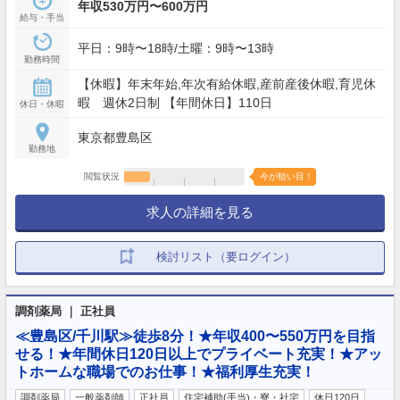
年収530万円〜600万円
給与・手当
平日：9時〜18時/土曜：9時〜13時
勤務時間
【休暇】年末年始,年次有給休暇,産前産後休暇,育児休
暇 週休2日制 【年間休日】110日
休日・休暇
東京都豊島区
勤務地
閲覧状況
今が狙い目！
求人の詳細を見る
検討リスト（要ログイン）
調剤薬局 ｜ 正社員
≪豊島区/千川駅≫徒歩8分！★年収400〜550万円を目指
せる！★年間休日120日以上でプライベート充実！★アッ
トホームな職場でのお仕事！★福利厚生充実！
調剤薬局
一般薬剤師
正社員
住宅補助(手当)・寮・社宅
休日120日