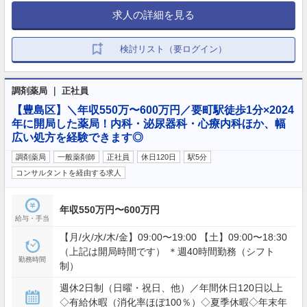
求人の詳細を見る
検討リスト（要ログイン）
調剤薬局 ｜ 正社員
【豊島区】＼年収550万〜600万円／要町駅徒歩1分×2024
年に開局した薬局！内科・泌尿器科・心療内科ほか、幅
広い処方を経験できます◎
調剤薬局
一般薬剤師
正社員
休日120日
駅5分
コンサルタントを経由する求人
年収550万円〜600万円
給与・手当
【月/火/水/木/金】09:00〜19:00 【土】09:00〜18:30
（上記は開局時間です） ＊週40時間勤務（シフト
勤務時間
制）
週休2日制（日曜・祝日、他）／年間休日120日以上
◇有給休暇（消化率ほぼ100％）◇夏季休暇◇年末年