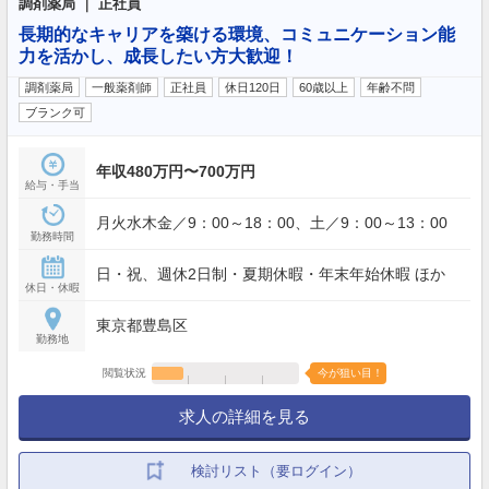
調剤薬局 ｜ 正社員
長期的なキャリアを築ける環境、コミュニケーション能
力を活かし、成長したい方大歓迎！
調剤薬局
一般薬剤師
正社員
休日120日
60歳以上
年齢不問
ブランク可
年収480万円〜700万円
給与・手当
月火水木金／9：00～18：00、土／9：00～13：00
勤務時間
日・祝、週休2日制・夏期休暇・年末年始休暇 ほか
休日・休暇
東京都豊島区
勤務地
閲覧状況
今が狙い目！
求人の詳細を見る
検討リスト（要ログイン）