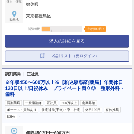
休日・休暇
始休暇
東京都豊島区
勤務地
閲覧状況
今が狙い目！
求人の詳細を見る
検討リスト（要ログイン）
調剤薬局 ｜ 正社員
※年収450〜600万以上※【駒込駅/調剤薬局】年間休日
120日以上/日祝休み プライベート両立◎ 整形外科・
歯科
調剤薬局
一般薬剤師
正社員
600万以上
定期昇給
ボーナス・賞与あり
住宅補助(手当)・寮・社宅
休日120日
有休推奨
…
駅5分
年収450万円〜600万円