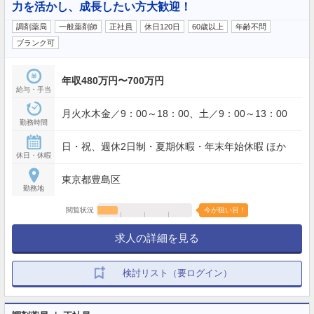
力を活かし、成長したい方大歓迎！
調剤薬局
一般薬剤師
正社員
休日120日
60歳以上
年齢不問
ブランク可
年収480万円〜700万円
給与・手当
月火水木金／9：00～18：00、土／9：00～13：00
勤務時間
日・祝、週休2日制・夏期休暇・年末年始休暇 ほか
休日・休暇
東京都豊島区
勤務地
閲覧状況
今が狙い目！
求人の詳細を見る
検討リスト（要ログイン）