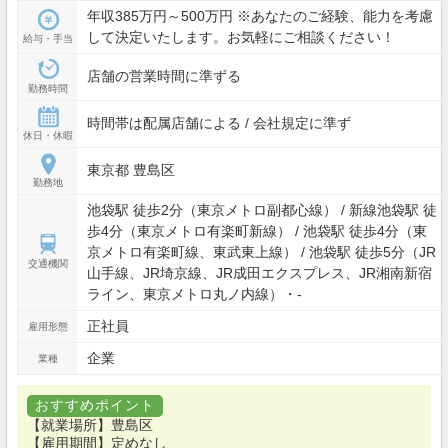
年収385万円～500万円 ※あなたのご経験、能力を考慮
して決定いたします。お気軽にご相談ください！
給与・手当
店舗の営業時間に準ずる
勤務時間
時間帯は配属店舗による / 会社規定に準ず
休日・休暇
東京都 豊島区
勤務地
池袋駅 徒歩2分（東京メトロ副都心線） / 新線池袋駅 徒
歩4分（東京メトロ有楽町新線） / 池袋駅 徒歩4分（東
京メトロ有楽町線、東武東上線） / 池袋駅 徒歩5分（JR
交通機関
山手線、JR埼京線、JR成田エクスプレス、JR湘南新宿
ライン、東京メトロ丸ノ内線）・-
正社員
雇用形態
企業
業種
おすすめポイント
【就業場所】豊島区
【雇用期間】定めなし