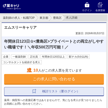
ログイン
会員登録
求人詳細
薬剤師の求人・転職TOP
東京都
豊島区
エムスリーキャリア
更新日: 2026年05月07日
年間休日123日☆<豊島区>プライベートとの両立がしやす
い職場です！＼年収500万円可能！／
企業
一般薬剤師
正社員
年間休日120日以上
駅チカ(5分以内)
コンサルタントを経由する求人
10
人がこの求人票を見ています
この求人に問い合わせる
検討リスト（要ログイン）
薬局・病院等への直接応募ではありませんので、気になる求人が見つかりましたら
お気軽にお問い合わせください。