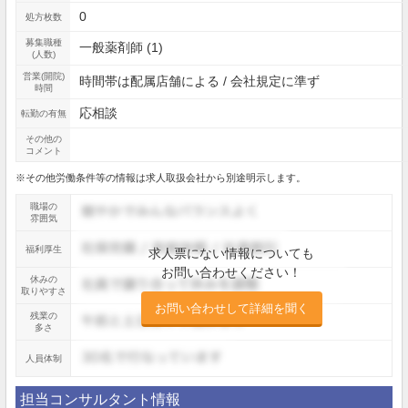
0
処方枚数
募集職種
一般薬剤師 (1)
(人数)
営業(開院)
時間帯は配属店舗による / 会社規定に準ず
時間
応相談
転勤の有無
その他の
コメント
※その他労働条件等の情報は求人取扱会社から別途明示します。
職場の
雰囲気
福利厚生
求人票にない情報についても
お問い合わせください！
休みの
取りやすさ
お問い合わせして詳細を聞く
残業の
多さ
人員体制
担当コンサルタント情報