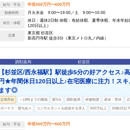
年収500万円〜600万円
給与・手当
月火水金 9:00〜19:00／土 9:00〜15:00
勤務時間
休日：週休2日制 休暇：有給休暇、夏季休暇、年末年始
休日・休暇
120日以上）
東京都 杉並区
交通
新高円寺駅 徒歩3分（東京メトロ丸ノ内線）
調剤薬局
杉並区
【杉並区/西永福駅】駅徒歩5分の好アクセス♪高年
円★年間休日120日以上♪在宅医療に注力！ス
ます◎
定期昇給
～18時までの職場
駅5分
調剤薬局
研修制度
産休・育休
正
ボーナス・賞与あり
コンサルタントを経由する求人
600万以上
30枚/日以
年収500万円〜600万円
給与・手当