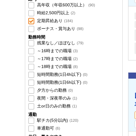
高年収（年収600万以上）
(
90
)
時給2,500円以上
(
2
)
定期昇給あり
(
184
)
ボーナス・賞与あり
(
98
)
勤務時間
残業なし／ほぼなし
(
79
)
～16時までの職場
(
3
)
～17時までの職場
(
2
)
～18時までの職場
(
8
)
短時間勤務(1日4h以下)
(
0
)
短時間勤務(1日6h以下)
(
0
)
夕方からの勤務
(
0
)
夜間・深夜帯のみ
(
1
)
土or日のみの勤務
(
1
)
通勤
駅チカ(5分以内)
(
120
)
車通勤可
(
6
)