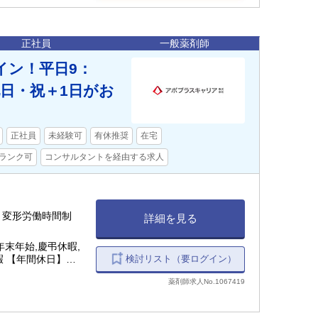
正社員
一般薬剤師
イン！平日9：
の他日・祝＋1日がお
正社員
未経験可
有休推奨
在宅
ランク可
コンサルタントを経由する求人
ヶ月変形労働時間制
詳細を見る
末年始,慶弔休暇,
検討リスト（要ログイン）
暇 【年間休日】
薬剤師求人No.1067419