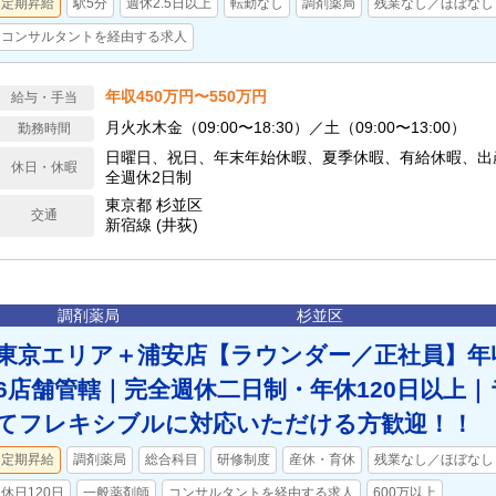
定期昇給
駅5分
週休2.5日以上
転勤なし
調剤薬局
残業なし／ほぼなし
コンサルタントを経由する求人
年収450万円〜550万円
給与・手当
月火水木金（09:00〜18:30）／土（09:00〜13:00）
勤務時間
日曜日、祝日、年末年始休暇、夏季休暇、有給休暇、出
休日・休暇
全週休2日制
東京都 杉並区
交通
新宿線 (井荻)
調剤薬局
杉並区
東京エリア＋浦安店【ラウンダー／正社員】年収
6店舗管轄｜完全週休二日制・年休120日以上
てフレキシブルに対応いただける方歓迎！！
定期昇給
調剤薬局
総合科目
研修制度
産休・育休
残業なし／ほぼなし
休日120日
一般薬剤師
コンサルタントを経由する求人
600万以上