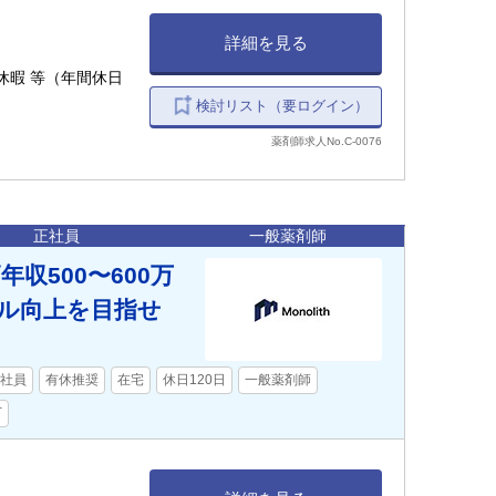
詳細を見る
休暇 等（年間休日
検討リスト（要ログイン）
薬剤師求人No.C-0076
正社員
一般薬剤師
収500〜600万
キル向上を目指せ
社員
有休推奨
在宅
休日120日
一般薬剤師
下