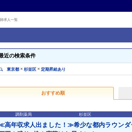
師求人一覧
最近の検索条件
×
×
東京都
杉並区
定期昇給あり
おすすめ順
調剤薬局
杉並区
≪高年収求人出ました！≫希少な都内ラウンダー