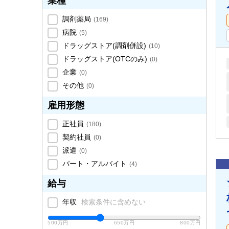
業種
調剤薬局
(
169
)
病院
(
5
)
ドラッグストア(調剤併設)
(
10
)
ドラッグストア(OTCのみ)
(
0
)
企業
(
0
)
その他
(
0
)
雇用形態
正社員
(
180
)
契約社員
(
0
)
派遣
(
0
)
パート・アルバイト
(
4
)
給与
年収
検索条件に含めない
500万円
650万円
800万円