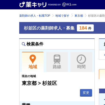
薬剤師の求人・転職TOP
地域で探す
東京都
杉並区の薬剤
184
杉並区の薬剤師求人・募集
件
検索条件
地域
路線
時間
現在の地域
東京都 > 杉並区
変更