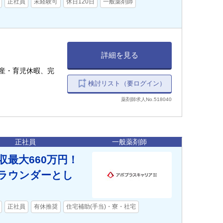
正社員
未経験可
休日120日
一般薬剤師
詳細を見る
産・育児休暇、完
検討リスト（要ログイン）
薬剤師求人No.518040
正社員
一般薬剤師
最大660万円！
｜ラウンダーとし
正社員
有休推奨
住宅補助(手当)・寮・社宅