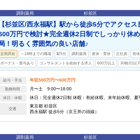
調剤薬局
杉並区
【杉並区/西永福駅】駅から徒歩5分でアクセス良
600万円で検討★完全週休2日制でしっかり休め
局！明るく雰囲気の良い店舗♪
定期昇給
～18時までの職場
駅5分
調剤薬局
産休・育休
正社員
有休
ボーナス・賞与あり
コンサルタントを経由する求人
600万以上
30枚/日以
年収500万円〜600万円
給与・手当
月〜土 9:00〜18:00
勤務時間
休日：完全週休2日制 休暇：有給休暇、末年始休暇、夏
休日・休暇
東京都 杉並区
交通
西永福駅 徒歩5分（京王井の頭線）
調剤薬局
杉並区