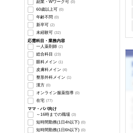
副業・Wワーク可
(
0
)
60歳以上可
(
0
)
年齢不問
(
0
)
新卒可
(
2
)
未経験可
(
32
)
応需科目・業務内容
一人薬剤師
(
2
)
総合科目
(
23
)
眼科メイン
(
1
)
皮膚科メイン
(
4
)
整形外科メイン
(
1
)
漢方
(
0
)
オンライン服薬指導
(
0
)
在宅
(
77
)
ママ・パパ向け
～16時までの職場
(
3
)
短時間勤務(1日4h以下)
(
0
)
短時間勤務(1日6h以下)
(
0
)