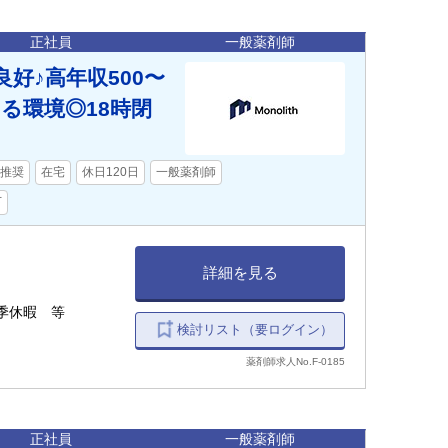
正社員
一般薬剤師
好♪高年収500〜
る環境◎18時閉
推奨
在宅
休日120日
一般薬剤師
下
詳細を見る
季休暇 等
検討リスト（要ログイン）
薬剤師求人No.F-0185
正社員
一般薬剤師