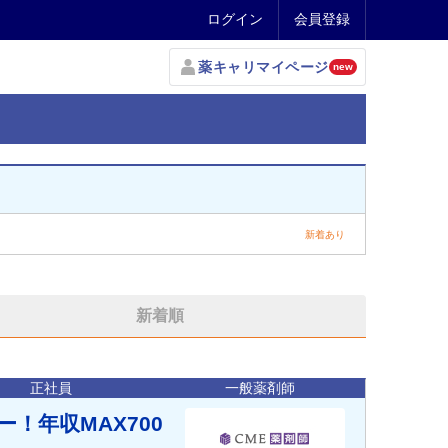
ログイン
会員登録
薬キャリマイページ
new
新着あり
新着順
正社員
一般薬剤師
！年収MAX700