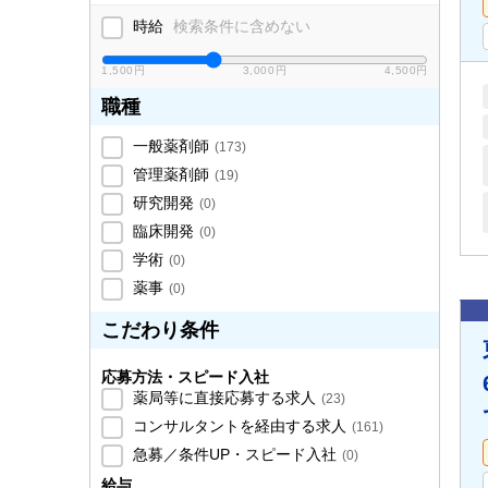
時給
検索条件に含めない
1,500円
3,000円
4,500円
職種
一般薬剤師
(
173
)
管理薬剤師
(
19
)
研究開発
(
0
)
臨床開発
(
0
)
学術
(
0
)
薬事
(
0
)
こだわり条件
応募方法・スピード入社
薬局等に直接応募する求人
(
23
)
コンサルタントを経由する求人
(
161
)
急募／条件UP・スピード入社
(
0
)
給与