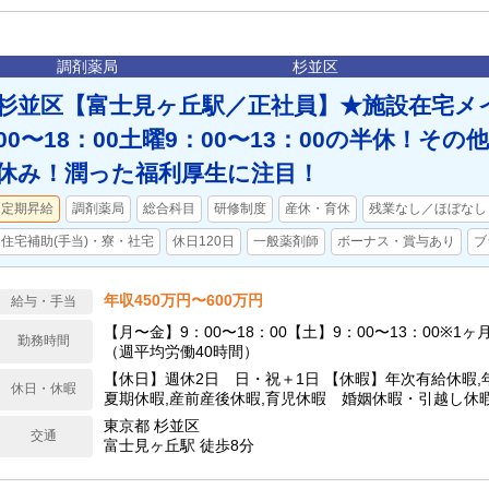
調剤薬局
杉並区
杉並区【富士見ヶ丘駅／正社員】★施設在宅メ
00〜18：00土曜9：00〜13：00の半休！そ
休み！潤った福利厚生に注目！
定期昇給
調剤薬局
総合科目
研修制度
産休・育休
残業なし／ほぼなし
住宅補助(手当)・寮・社宅
休日120日
一般薬剤師
ボーナス・賞与あり
ブ
年収450万円〜600万円
給与・手当
【月〜金】9：00〜18：00【土】9：00〜13：00※1
勤務時間
（週平均労働40時間）
【休日】週休2日 日・祝＋1日 【休暇】年次有給休暇,年
休日・休暇
夏期休暇,産前産後休暇,育児休暇 婚姻休暇・引越し休
120日
東京都 杉並区
交通
富士見ヶ丘駅 徒歩8分