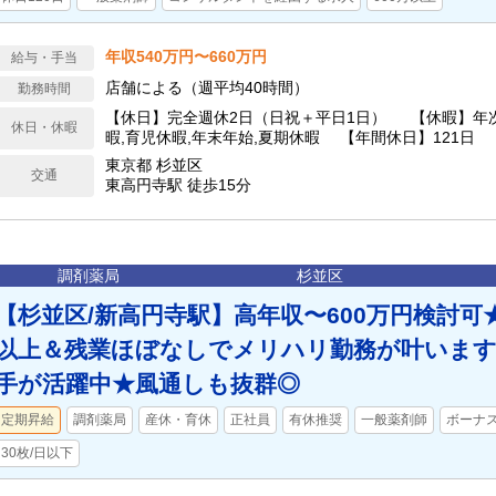
年収540万円〜660万円
給与・手当
店舗による（週平均40時間）
勤務時間
【休日】完全週休2日（日祝＋平日1日） 【休暇】年
休日・休暇
暇,育児休暇,年末年始,夏期休暇 【年間休日】121日
東京都 杉並区
交通
東高円寺駅 徒歩15分
調剤薬局
杉並区
【杉並区/新高円寺駅】高年収〜600万円検討可★
以上＆残業ほぼなしでメリハリ勤務が叶います★
手が活躍中★風通しも抜群◎
定期昇給
調剤薬局
産休・育休
正社員
有休推奨
一般薬剤師
ボーナ
30枚/日以下