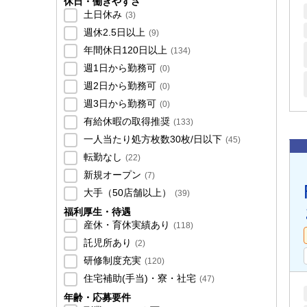
休日・働きやすさ
土日休み
(
3
)
週休2.5日以上
(
9
)
年間休日120日以上
(
134
)
週1日から勤務可
(
0
)
週2日から勤務可
(
0
)
週3日から勤務可
(
0
)
有給休暇の取得推奨
(
133
)
一人当たり処方枚数30枚/日以下
(
45
)
転勤なし
(
22
)
新規オープン
(
7
)
大手（50店舗以上）
(
39
)
福利厚生・待遇
産休・育休実績あり
(
118
)
託児所あり
(
2
)
研修制度充実
(
120
)
住宅補助(手当)・寮・社宅
(
47
)
年齢・応募要件