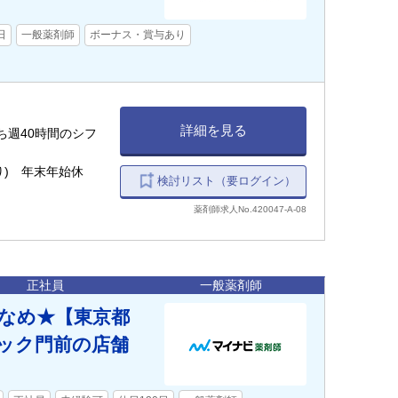
日
一般薬剤師
ボーナス・賞与あり
詳細を見る
うち週40時間のシフ
り) 年末年始休
検討リスト（要ログイン）
薬剤師求人No.420047-A-08
正社員
一般薬剤師
少なめ★【東京都
ニック門前の店舗