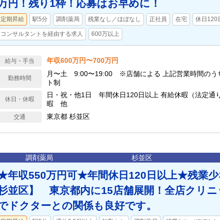
万円！残り1枠！応募はお早めに！
定期昇給
駅5分
調剤薬局
残業なし／ほぼなし
正社員
在宅
休日120
コンサルタントを経由する求人
600万以上
年収600万円〜700万円
給与・手当
月〜土 9:00〜19:00 ※店舗による 上記営業時間の
勤務時間
ト制
日・祝・他1日 年間休日120日以上 有給休暇（法定通
休日・休暇
暇 他
東京都 杉並区
交通
調剤薬局
杉並区
★年収550万円可★年間休日120日以上★残業
杉並区】 東京都内に15店舗展開！全店クリ
でドクターとの関係も良好です。