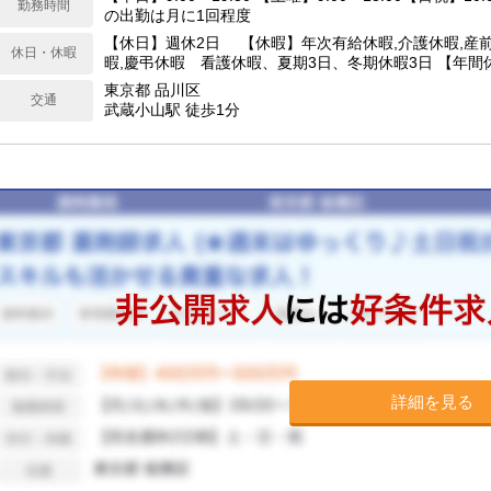
勤務時間
の出勤は月に1回程度
【休日】週休2日 【休暇】年次有給休暇,介護休暇,産
休日・休暇
暇,慶弔休暇 看護休暇、夏期3日、冬期休暇3日 【年間休
東京都 品川区
交通
武蔵小山駅 徒歩1分
詳細を見る