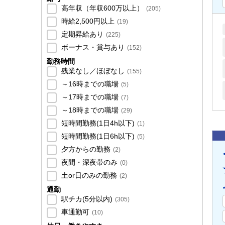
高年収（年収600万以上）
(
205
)
時給2,500円以上
(
19
)
定期昇給あり
(
225
)
ボーナス・賞与あり
(
152
)
勤務時間
残業なし／ほぼなし
(
155
)
～16時までの職場
(
5
)
～17時までの職場
(
7
)
～18時までの職場
(
29
)
短時間勤務(1日4h以下)
(
1
)
短時間勤務(1日6h以下)
(
5
)
夕方からの勤務
(
2
)
夜間・深夜帯のみ
(
0
)
土or日のみの勤務
(
2
)
通勤
駅チカ(5分以内)
(
305
)
車通勤可
(
10
)