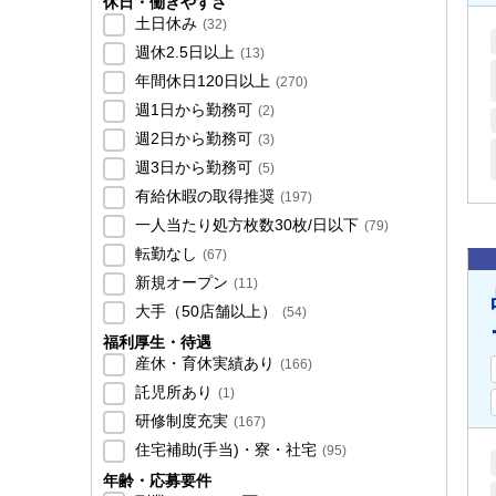
休日・働きやすさ
土日休み
(
32
)
週休2.5日以上
(
13
)
年間休日120日以上
(
270
)
週1日から勤務可
(
2
)
週2日から勤務可
(
3
)
週3日から勤務可
(
5
)
有給休暇の取得推奨
(
197
)
一人当たり処方枚数30枚/日以下
(
79
)
転勤なし
(
67
)
新規オープン
(
11
)
大手（50店舗以上）
(
54
)
福利厚生・待遇
産休・育休実績あり
(
166
)
託児所あり
(
1
)
研修制度充実
(
167
)
住宅補助(手当)・寮・社宅
(
95
)
年齢・応募要件