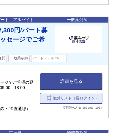
パート・アルバイト
一般薬剤師
300円/パート募
ッセージでご希
推奨
一般薬剤師
パート・アルバイト
詳細を見る
セージでご希望の勤
 - 18:00 土:
検討リスト（要ログイン）
薬剤師求人No.sogomd_1014
相鉄・JR直通線）