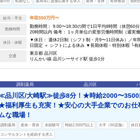
駅5分
転勤なし
薬局等に直接応募する求人
産休・育休
有休推奨
契約
年収550万円〜
給与・手当
勤務時間： 9:00〜18:30の間で1日平均8時間（休憩60分） 残業時間：
勤務時間
20時間以内 備考： 1ヶ月単位の変形労働時間制（週
▼休日： 週休2日制（シフト制・月9〜11日休み）／年間
休日・休暇
日固定 ＋ シフトによる休み ▼長期休暇・特別休暇 └有給休暇（法定通
り）、慶弔休暇 └産前・産後休暇、配偶者出産特別休
東京都 品川区
交通
休暇
りんかい線 品川シーサイド駅 徒歩1分
調剤薬局
品川区
≪品川区/大崎駅≫徒歩8分！★時給2000〜35
★福利厚生も充実！★安心の大手企業でのお仕
ムな職場！
調剤薬局
産休・育休
未経験可
時給2,500円以上
大手（50店舗）
休日1
コンサルタントを経由する求人