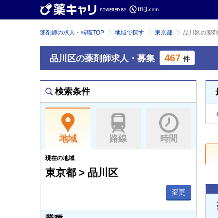
薬剤師の求人・転職TOP
地域で探す
東京都
品川区の薬剤
467
品川区の薬剤師求人・募集
件
検索条件
地域
路線
時間
現在の地域
東京都 > 品川区
変更