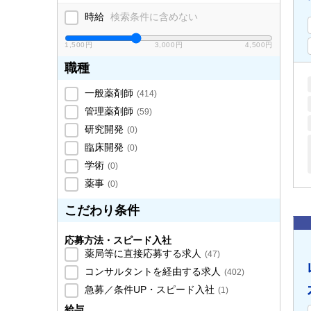
時給
検索条件に含めない
1,500円
3,000円
4,500円
職種
一般薬剤師
(
414
)
管理薬剤師
(
59
)
研究開発
(
0
)
臨床開発
(
0
)
学術
(
0
)
薬事
(
0
)
こだわり条件
応募方法・スピード入社
薬局等に直接応募する求人
(
47
)
コンサルタントを経由する求人
(
402
)
急募／条件UP・スピード入社
(
1
)
給与