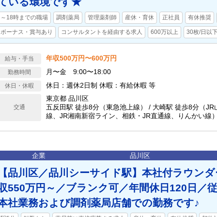
ている環境です★
～18時までの職場
調剤薬局
管理薬剤師
産休・育休
正社員
有休推奨
ボーナス・賞与あり
コンサルタントを経由する求人
600万以上
30枚/日以
年収500万円〜600万円
給与・手当
月〜金 9:00〜18:00
勤務時間
休日：週休2日制 休暇：有給休暇 等
休日・休暇
東京都 品川区
五反田駅 徒歩8分（東急池上線） / 大崎駅 徒歩8分（J
交通
線、JR湘南新宿ライン、相鉄・JR直通線、りんかい線） 
分（JR山手線） / 五反田駅 徒歩8分（都営浅草線）
企業
品川区
【品川区／品川シーサイド駅】本社付ラウンダ
収550万円～／ブランク可／年間休日120日／
本社業務および調剤薬局店舗での勤務です♪