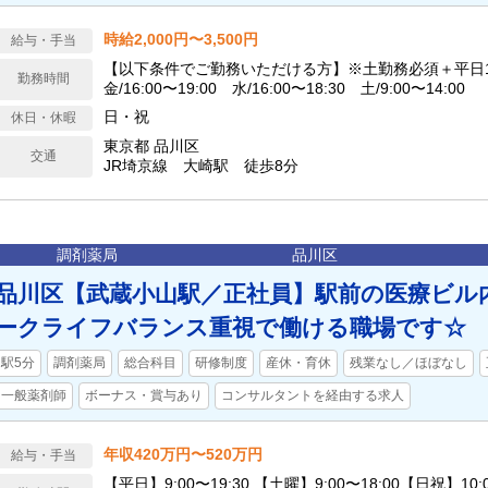
時給2,000円〜3,500円
給与・手当
【以下条件でご勤務いただける方】※土勤務必須＋平日
勤務時間
金/16:00〜19:00 水/16:00〜18:30 土/9:00〜14:00
日・祝
休日・休暇
東京都 品川区
交通
JR埼京線 大崎駅 徒歩8分
調剤薬局
品川区
品川区【武蔵小山駅／正社員】駅前の医療ビル
ークライフバランス重視で働ける職場です☆
駅5分
調剤薬局
総合科目
研修制度
産休・育休
残業なし／ほぼなし
一般薬剤師
ボーナス・賞与あり
コンサルタントを経由する求人
年収420万円〜520万円
給与・手当
【平日】9:00〜19:30 【土曜】9:00〜18:00【日祝】10: