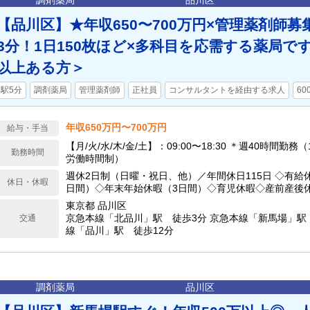
調剤薬局
品川区
【品川区】★年収650〜700万円×管理薬剤師
3分！1日150枚ほど×多科目を応需する薬局で
以上ある方＞
駅5分
調剤薬局
管理薬剤師
正社員
コンサルタントを経由する求人
60
年収650万円〜700万円
給与・手当
【月/火/水/木/金/土】：09:00〜18:30 ＊週40時間勤
勤務時間
労働時間制）
週休2日制（日曜・祝日、他）／年間休日115日 ◇有給
休日・休暇
日間）◇年末年始休暇（3日間）◇育児休暇◇産前産後
東京都 品川区
京急本線「北品川」駅 徒歩3分 京急本線「新馬場」駅 
交通
線「品川」駅 徒歩12分
調剤薬局
品川区