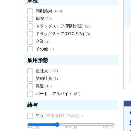
業種
調剤薬局
(
416
)
病院
(
22
)
ドラッグストア(調剤併設)
(
23
)
ドラッグストア(OTCのみ)
(
3
)
企業
(
3
)
その他
(
0
)
雇用形態
正社員
(
367
)
契約社員
(
1
)
派遣
(
18
)
パート・アルバイト
(
81
)
給与
年収
検索条件に含めない
500万円
650万円
800万円