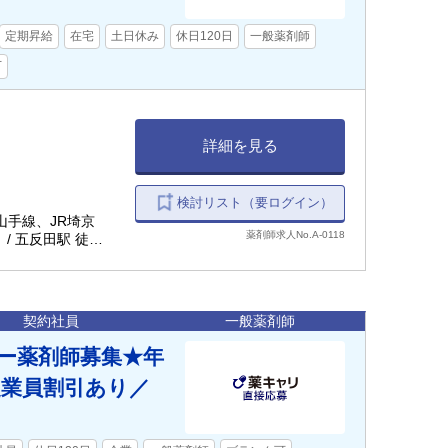
定期昇給
在宅
土日休み
休日120日
一般薬剤師
下
詳細を見る
検討リスト（要ログイン）
R山手線、JR埼京
薬剤師求人No.A-0118
/ 五反田駅 徒歩8
契約社員
一般薬剤師
ー薬剤師募集★年
従業員割引あり／