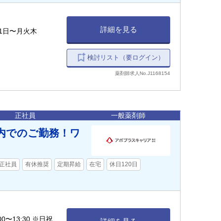
詳細を見る
1日〜月火木
検討リスト（要ログイン）
薬剤師求人No.J1168154
正社員
一般薬剤師
内でのご勤務！ワ
正社員
有休推奨
定期昇給
在宅
休日120日
00〜13:30 ※日祝