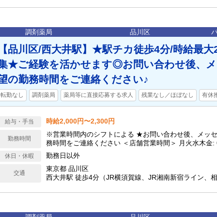
調剤薬局
品川区
【品川区/西大井駅】★駅チカ徒歩4分/時給最大2,
集★ご経験を活かせます◎お問い合わせ後、メ
望の勤務時間をご連絡ください♪
転勤なし
調剤薬局
薬局等に直接応募する求人
残業なし／ほぼなし
有休
時給2,000円〜2,300円
給与・手当
※営業時間内のシフトによる ★お問い合わせ後、メッ
勤務時間
務時間をご連絡ください ＜店舗営業時間＞ 月火水木金: 09:00
09:00 - 14:00
勤務日以外
休日・休暇
東京都 品川区
交通
西大井駅 徒歩4分（JR横須賀線、JR湘南新宿ライン、