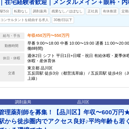
｜在宅経験者歓迎｜メンタルメイン＋眼科・内
駅5分
転勤なし
調剤薬局
残業なし／ほぼなし
正社員
有休推奨
定期
コンサルタントを経由する求人
30枚/日以下
年収450万円〜550万円
給与・手当
早番 9:00〜18:00 中番 10:00〜19:00 遅番 11:00〜20:00 (休憩1時間、実
勤務時間
働8時間)
週休2日 シフト 平日1日+日曜・祝日 有給休暇・夏季
休日・休暇
休暇・産休育休
東京都 品川区
五反田駅 徒歩3分（都営浅草線） / 五反田駅 徒歩4分（
交通
上線）
調剤薬局
品川区
管理薬剤師を募集！【品川区】年収〜600万円
駅から徒歩圏内でアクセス良好♪平均年齢も若