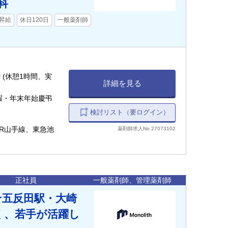
科
昇給
休日120日
一般薬剤師
詳細を見る
休暇・年末年始慶弔
検討リスト（要ログイン）
JR山手線、東急池
薬剤師求人No.27073102
正社員
一般薬剤師、管理薬剤師
★五反田駅・大崎
く、若手が活躍し