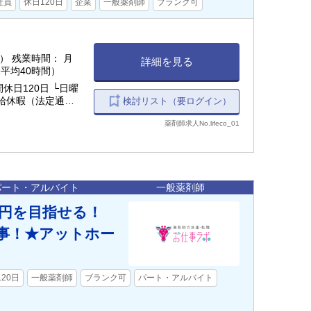
社員
休日120日
企業
一般薬剤師
ブランク可
 月
詳細を見る
実働平均40時間）
休日120日 └日曜
検討リスト（要ログイン）
暇、育児休暇、介護
薬剤師求人No.lifeco_01
パート・アルバイト
一般薬剤師
00円を目指せる！
事！★アットホー
20日
一般薬剤師
ブランク可
パート・アルバイト