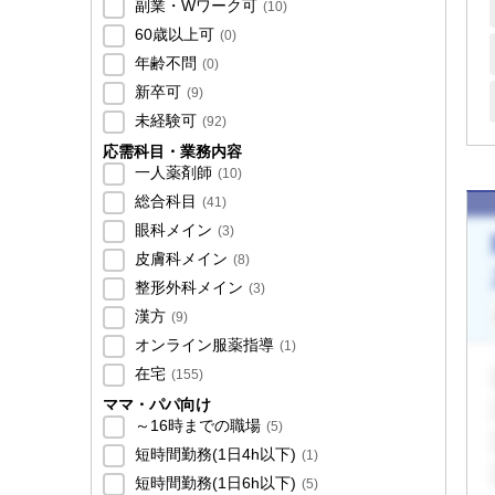
副業・Wワーク可
(
10
)
60歳以上可
(
0
)
年齢不問
(
0
)
新卒可
(
9
)
未経験可
(
92
)
応需科目・業務内容
一人薬剤師
(
10
)
総合科目
(
41
)
眼科メイン
(
3
)
皮膚科メイン
(
8
)
整形外科メイン
(
3
)
漢方
(
9
)
オンライン服薬指導
(
1
)
在宅
(
155
)
ママ・パパ向け
～16時までの職場
(
5
)
短時間勤務(1日4h以下)
(
1
)
短時間勤務(1日6h以下)
(
5
)