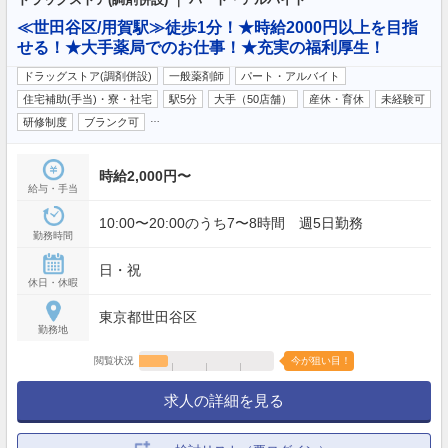
≪世田谷区/用賀駅≫徒歩1分！★時給2000円以上を目指
せる！★大手薬局でのお仕事！★充実の福利厚生！
ドラッグストア(調剤併設)
一般薬剤師
パート・アルバイト
住宅補助(手当)・寮・社宅
駅5分
大手（50店舗）
産休・育休
未経験可
…
研修制度
ブランク可
時給2,000円〜
給与・手当
10:00〜20:00のうち7〜8時間 週5日勤務
勤務時間
日・祝
休日・休暇
東京都世田谷区
勤務地
閲覧状況
今が狙い目！
求人の詳細を見る