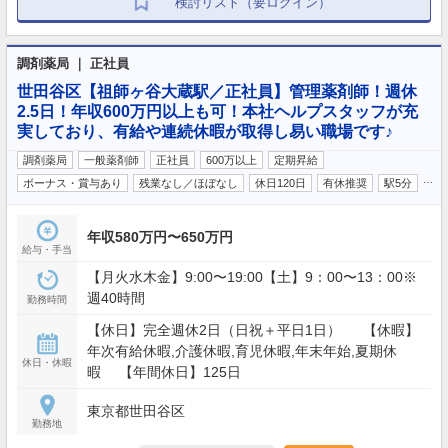
検討リスト（要ログイン）
調剤薬局 ｜ 正社員
世田谷区【祖師ヶ谷大蔵駅／正社員】管理薬剤師！週休
2.5日！年収600万円以上も可！本社ヘルプスタッフが充
実しており、有給や連続休暇が取得し易い職場です♪
調剤薬局
一般薬剤師
正社員
600万以上
定期昇給
…
ボーナス・賞与あり
残業なし／ほぼなし
休日120日
有休推奨
駅5分
年収580万円〜650万円
給与・手当
【月火水木金】9:00〜19:00【土】9：00〜13：00※
週40時間
勤務時間
【休日】完全週休2日（日祝＋平日1日） 【休暇】
年次有給休暇,介護休暇,育児休暇,年末年始,夏期休
休日・休暇
暇 【年間休日】125日
東京都世田谷区
勤務地