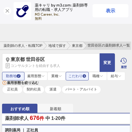
薬キャリ by m3.com: 薬剤師専
表示
用の転職・求人アプリ
ログイン
会員登録
M3 Career, Inc.

無料
世田谷区の薬剤師求人一覧
薬剤師の求人・転職TOP
地域で探す
東京都
東京都 世田谷区
変更
コンサルタントを経由する求人
履歴
勤務地
雇用形態
業種
こだわり
職種
給与
✓
1
雇用形態を絞り込む
正社員
契約社員
派遣
パート・アルバイト
おすすめ順
新着順
676
薬剤師求人
件
中 1-20件
調剤薬局 ｜ 正社員