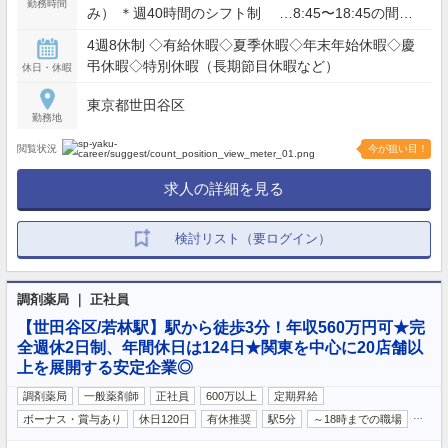
勤務時間
み） ＊週40時間のシフト制 …8:45〜18:45の間で
シフト勤務
4週8休制 ◇有給休暇◇夏季休暇◇年末年始休暇◇慶
弔休暇◇特別休暇（長期節目休暇など）
休日・休暇
東京都世田谷区
勤務地
閲覧状況
今が狙い目！
求人の詳細を見る
検討リスト（要ログイン）
調剤薬局 ｜ 正社員
【世田谷区/若林駅】駅から徒歩3分！年収560万円可★完
全週休2日制、年間休日は124日★関東を中心に20店舗以
上を展開する安定企業◎
調剤薬局
一般薬剤師
正社員
600万以上
定期昇給
…
ボーナス・賞与あり
休日120日
有休推奨
駅5分
～18時までの職場