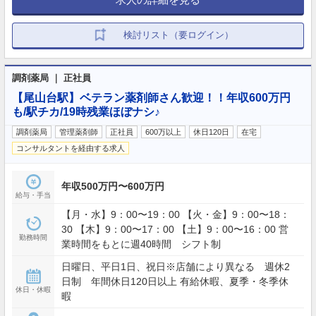
検討リスト（要ログイン）
調剤薬局 ｜ 正社員
【尾山台駅】ベテラン薬剤師さん歓迎！！年収600万円
も/駅チカ/19時残業ほぼナシ♪
調剤薬局
管理薬剤師
正社員
600万以上
休日120日
在宅
コンサルタントを経由する求人
年収500万円〜600万円
給与・手当
【月・水】9：00〜19：00 【火・金】9：00〜18：
30 【木】9：00〜17：00 【土】9：00〜16：00 営
勤務時間
業時間をもとに週40時間 シフト制
日曜日、平日1日、祝日※店舗により異なる 週休2
日制 年間休日120日以上 有給休暇、夏季・冬季休
休日・休暇
暇