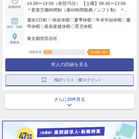
10:00〜19:00（休憩75分） 【土曜】08:45〜13:00
勤務時間
＊変形労働時間制（週40時間勤務／シフト制） ＊水
木どちらか1日は通し勤務（8:45〜19:00） ＊残業ほ
週休2日制 ◇有給休暇◇夏季休暇◇年末年始休暇◇慶
ぼなし
弔休暇◇産前産後休暇◇育児休暇
休日・休暇
東京都世田谷区
勤務地
閲覧状況
今が狙い目！
求人の詳細を見る
検討リスト（要ログイン）
さらに20件見る