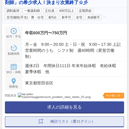
剤師」の希少求人！決まり次第終了☆彡
調剤薬局
一般薬剤師
正社員
600万以上
定期昇給
…
住宅補助(手当)・寮・社宅
駅5分
新卒可
在宅
未経験可
年収600万円〜750万円
給与・手当
月～金 9:00～20:00 土・日・祝 9:00～17:30 上記
営業時間のうち、シフト制 週40時間（変形労働
勤務時間
制）
週休2日 年間休日111日 年末年始休暇 有給休暇
夏季休暇 他
休日・休暇
東京都世田谷区
勤務地
閲覧状況
今が狙い目！
求人の詳細を見る
検討リスト（要ログイン）