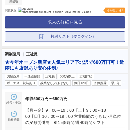
勤務地
閲覧状況
今が狙い目！
求人の詳細を見る
検討リスト（要ログイン）
調剤薬局 ｜ 正社員
★今年オープン新店★人気エリア下北沢で600万円可！近
隣にも店舗あり安心体制♪
調剤薬局
一般薬剤師
正社員
600万以上
定期昇給
…
ボーナス・賞与あり
残業なし／ほぼなし
休日120日
有休推奨
駅5分
年収500万円〜650万円
給与・手当
【月～金】9：00～19：00【土】9：00～18：
00【日】10：00～19：00 営業時間のうち1か月単位
勤務時間
の変形労働制 ※1日8時間/週40時間シフト