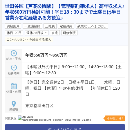
世田谷区【芦花公園駅】【管理薬剤師/求人】高年収求人♪
年収600万円検討可能！平日18：30までで土曜日は半日
営業☆在宅経験ある方歓迎♪
調剤薬局
一般薬剤師
正社員
定期昇給
残業なし／ほぼなし
休日120日
週休2.5日以上
在宅
研修制度
コンサルタントを経由する求人
年収550万円〜650万円
給与・手当
【水曜以外の平日】9:00〜12:30、14:30〜18:30【土
曜】9:00〜12:30
勤務時間
【休日】完全週休2日（日祝＋平日1日） 水曜、日
曜、祝日 【休暇】年次有給休暇 【年間休日】120
休日・休暇
日
東京都世田谷区
勤務地
閲覧状況
今が狙い目！
求人の詳細を見る