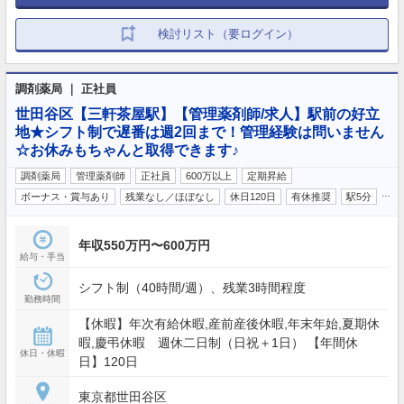
検討リスト（要ログイン）
調剤薬局 ｜ 正社員
世田谷区【三軒茶屋駅】【管理薬剤師/求人】駅前の好立
地★シフト制で遅番は週2回まで！管理経験は問いません
☆お休みもちゃんと取得できます♪
調剤薬局
管理薬剤師
正社員
600万以上
定期昇給
…
ボーナス・賞与あり
残業なし／ほぼなし
休日120日
有休推奨
駅5分
年収550万円〜600万円
給与・手当
シフト制（40時間/週）、残業3時間程度
勤務時間
【休暇】年次有給休暇,産前産後休暇,年末年始,夏期休
暇,慶弔休暇 週休二日制（日祝＋1日） 【年間休
休日・休暇
日】120日
東京都世田谷区