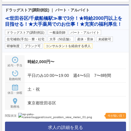
ドラッグストア(調剤併設) ｜ パート・アルバイト
≪世田谷区/千歳船橋駅≫車で3分！★時給2000円以上を
目指せる！★大手薬局でのお仕事！★充実の福利厚生！
ドラッグストア(調剤併設)
一般薬剤師
パート・アルバイト
住宅補助(手当)・寮・社宅
大手（50店舗）
産休・育休
未経験可
研修制度
ブランク可
コンサルタントを経由する求人
時給2,000円〜
給与・手当
平日のみ10:00〜19:00 週4〜5日 7〜8時間
勤務時間
土・祝
休日・休暇
東京都世田谷区
勤務地
閲覧状況
今が狙い目！
求人の詳細を見る