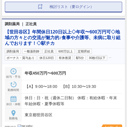
検討リスト（要ログイン）
調剤薬局 ｜ 正社員
【世田谷区】年間休日120日以上◇年収〜600万円可◇地
域の方々との交流が魅力的♪食事や介護等、未病に取り組
んでおります！◇駅チカ
調剤薬局
一般薬剤師
正社員
600万以上
定期昇給
…
ボーナス・賞与あり
休日120日
有休推奨
駅5分
30枚/日以下
年収450万円〜600万円
給与・手当
【A】9:00〜18:00 【B】10:30〜19:30
勤務時間
休日：日・祝（週休二日制） 休暇：有給休暇・年末
年始休暇・夏季休暇等
休日・休暇
東京都世田谷区
勤務地