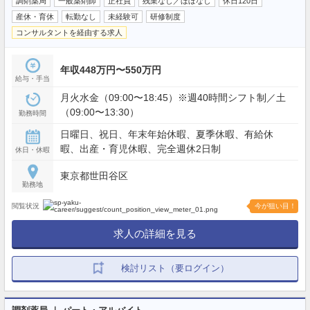
調剤薬局
一般薬剤師
正社員
残業なし／ほぼなし
休日120日
産休・育休
転勤なし
未経験可
研修制度
コンサルタントを経由する求人
年収448万円〜550万円
給与・手当
月火水金（09:00〜18:45）※週40時間シフト制／土
（09:00〜13:30）
勤務時間
日曜日、祝日、年末年始休暇、夏季休暇、有給休
暇、出産・育児休暇、完全週休2日制
休日・休暇
東京都世田谷区
勤務地
閲覧状況
今が狙い目！
求人の詳細を見る
検討リスト（要ログイン）