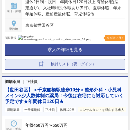
週休2日制・祝日 年間休日120日以上 有給休暇(法
定通り)、入社時特別休暇あり(5日)、夏季休暇、年末
休日・休暇
年始休暇、産前産後休暇、育児休暇他
東京都世田谷区
勤務地
閲覧状況
今が狙い目！
求人の詳細を見る
検討リスト（要ログイン）
調剤薬局 ｜ 正社員
【世田谷区】＜千歳船橋駅徒歩10分＞整形外科・小児科
メイン×少人数体制の薬局！今後は在宅にも対応していく
予定です★年間休日120日★
調剤薬局
一般薬剤師
正社員
休日120日
コンサルタントを経由する求人
年収450万円〜550万円
給与・手当