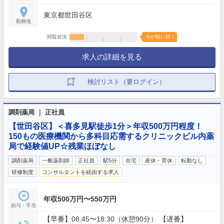
東京都世田谷区
勤務地
閲覧状況
今が狙い目！
求人の詳細を見る
検討リスト（要ログイン）
調剤薬局 ｜ 正社員
【世田谷区】＜喜多見駅徒歩1分＞年収500万円程度！
150もの医療機関から多科目応需するクリニックビル内薬
局で経験値UP☆残業ほぼなし
調剤薬局
一般薬剤師
正社員
駅5分
在宅
産休・育休
転勤なし
研修制度
コンサルタントを経由する求人
年収500万円〜550万円
給与・手当
【早番】08:45〜18:30（休憩90分） 【遅番】