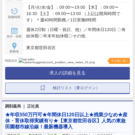
【月/火/水/金】：09:00〜19:00 【木】：09:00〜
16:30 【土】：09:00〜13:00 （上記は開局時間で
勤務時間
す） ＊週40時間勤務／1日実働8時間
週休2日制（日曜・祝日、他）／年間休日120日 ◇有
給休暇◇年末年始休暇◇その他
休日・休暇
東京都世田谷区
勤務地
閲覧状況
今が狙い目！
求人の詳細を見る
検討リスト（要ログイン）
調剤薬局 ｜ 正社員
★年収550万円可★年間休日120日以上★残業少なめ★産
休・育休取得実績有り★【東京都世田谷区】人気の東急
田園都市線沿線！最新機器導入