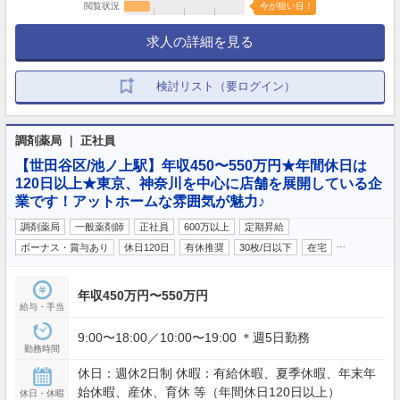
閲覧状況
今が狙い目！
求人の詳細を見る
検討リスト（要ログイン）
調剤薬局 ｜ 正社員
【世田谷区/池ノ上駅】年収450〜550万円★年間休日は
120日以上★東京、神奈川を中心に店舗を展開している企
業です！アットホームな雰囲気が魅力♪
調剤薬局
一般薬剤師
正社員
600万以上
定期昇給
…
ボーナス・賞与あり
休日120日
有休推奨
30枚/日以下
在宅
年収450万円〜550万円
給与・手当
9:00〜18:00／10:00〜19:00 ＊週5日勤務
勤務時間
休日：週休2日制 休暇：有給休暇、夏季休暇、年末年
始休暇、産休、育休 等（年間休日120日以上）
休日・休暇