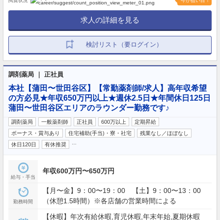
閲覧状況
今が狙い目！
求人の詳細を見る
検討リスト（要ログイン）
調剤薬局 ｜ 正社員
本社【蒲田〜世田谷区】【常勤薬剤師/求人】高年収希望
の方必見★年収650万円以上★週休2.5日★年間休日125日
蒲田〜世田谷区エリアのラウンダー勤務です♪
調剤薬局
一般薬剤師
正社員
600万以上
定期昇給
ボーナス・賞与あり
住宅補助(手当)・寮・社宅
残業なし／ほぼなし
…
休日120日
有休推奨
年収600万円〜650万円
給与・手当
【月〜金】9：00〜19：00 【土】9：00〜13：00
（休憩1.5時間）※各店舗の営業時間による
勤務時間
【休暇】年次有給休暇,育児休暇,年末年始,夏期休暇