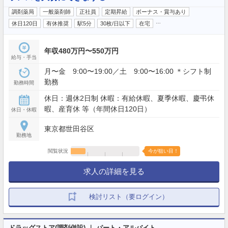
調剤薬局
一般薬剤師
正社員
定期昇給
ボーナス・賞与あり
…
休日120日
有休推奨
駅5分
30枚/日以下
在宅
年収480万円〜550万円
給与・手当
月〜金 9:00〜19:00／土 9:00〜16:00 ＊シフト制
勤務
勤務時間
休日：週休2日制 休暇：有給休暇、夏季休暇、慶弔休
暇、産育休 等（年間休日120日）
休日・休暇
東京都世田谷区
勤務地
閲覧状況
今が狙い目！
求人の詳細を見る
検討リスト（要ログイン）
ドラッグストア(調剤併設) ｜ パート・アルバイト