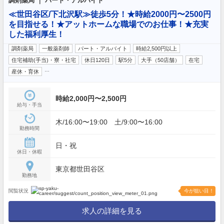
調剤薬局 ｜ パート・アルバイト
≪世田谷区/下北沢駅≫徒歩5分！★時給2000円〜2500円
を目指せる！★アットホームな職場でのお仕事！★充実
した福利厚生！
調剤薬局
一般薬剤師
パート・アルバイト
時給2,500円以上
住宅補助(手当)・寮・社宅
休日120日
駅5分
大手（50店舗）
在宅
…
産休・育休
時給2,000円〜2,500円
給与・手当
木/16:00〜19:00 土/9:00〜16:00
勤務時間
日・祝
休日・休暇
東京都世田谷区
勤務地
閲覧状況
今が狙い目！
求人の詳細を見る