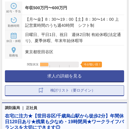
年収500万円〜600万円
給与・手当
【月〜金】8：30〜19：00【土】8：30〜14：00 上
記営業時間のうち週40時間 シフト制
勤務時間
日曜日、平日1日、祝日 週休2日制 有給休暇(法定通
り)、夏季休暇、年末年始休暇等
休日・休暇
東京都世田谷区
勤務地
閲覧状況
今が狙い目！
求人の詳細を見る
検討リスト（要ログイン）
調剤薬局 ｜ 正社員
在宅に注力★【世田谷区/千歳烏山駅から徒歩2分】年間休
日120日あり★残業も少なめ・19時閉局★ワークライフバ
ランスを大切にできます◎