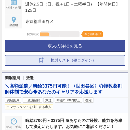
週休2.5日（日、祝＋1日＋土曜半日） 【年間休日】
休日・休暇
125日
東京都世田谷区
勤務地
閲覧状況
今が狙い目！
求人の詳細を見る
検討リスト（要ログイン）
調剤薬局 ｜ 派遣
＼高額派遣／時給3375円可能！〈世田谷区〉◎複数薬剤
師体制で安心◆あなたのキャリアを応援します
調剤薬局
一般薬剤師
派遣
時給2,500円以上
在宅
コンサルタントを経由する求人
時給2700円～3375円 ※あなたのご経験、能力を考慮
して決定いたします。お気軽にご相談ください！
給与・手当