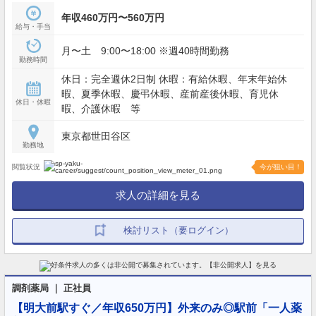
年収460万円〜560万円
給与・手当
月〜土 9:00〜18:00 ※週40時間勤務
勤務時間
休日：完全週休2日制 休暇：有給休暇、年末年始休
暇、夏季休暇、慶弔休暇、産前産後休暇、育児休
休日・休暇
暇、介護休暇 等
東京都世田谷区
勤務地
閲覧状況
今が狙い目！
求人の詳細を見る
検討リスト（要ログイン）
調剤薬局 ｜ 正社員
【明大前駅すぐ／年収650万円】外来のみ◎駅前「一人薬