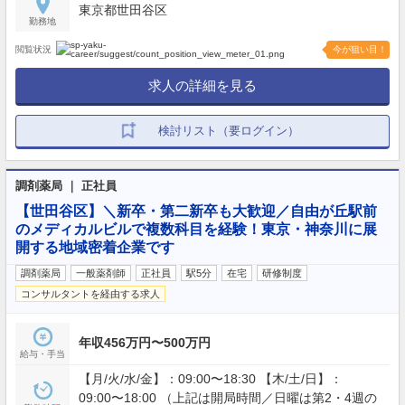
東京都世田谷区
勤務地
閲覧状況
今が狙い目！
求人の詳細を見る
検討リスト（要ログイン）
調剤薬局 ｜ 正社員
【世田谷区】＼新卒・第二新卒も大歓迎／自由が丘駅前
のメディカルビルで複数科目を経験！東京・神奈川に展
開する地域密着企業です
調剤薬局
一般薬剤師
正社員
駅5分
在宅
研修制度
コンサルタントを経由する求人
年収456万円〜500万円
給与・手当
【月/火/水/金】：09:00〜18:30 【木/土/日】：
09:00〜18:00 （上記は開局時間／日曜は第2・4週の