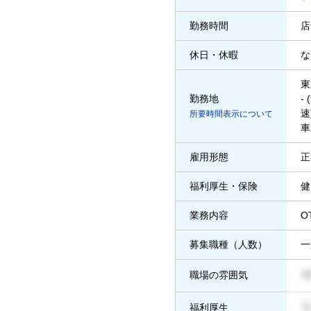
勤務時間
店
休日・休暇
な
東
勤務地
-
速
所要時間表示について
車
雇用形態
正
福利厚生・保険
健
業務内容
O
募集職種（人数）
一
職場の雰囲気
福利厚生