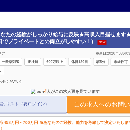
(あなたの経験がしっかり給与に反映★高収入目指せます★
0日でプライベートとの両立がしやすい！)
NEW
リア
更新日:2026年08月03
一般薬剤師
正社員
600万以上
休日120日
駅5分
未経験可
人
わせください）
4
人がこの求人票を見ています
この求人へのお問
検討リスト（要ログイン）
収458万円～700万円 ※あなたのご経験、能力を考慮して決定いたし
！